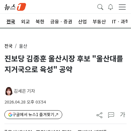
제
전국
외교
북한
금융ㆍ증권
산업
부동산
ITㆍ과학
전국
울산
진보당 김종훈 울산시장 후보 "울산대를
지거국으로 육성" 공약
김세은 기자
2026.04.28 오후 03:54
가
구글에서 뉴스1 즐겨찾기