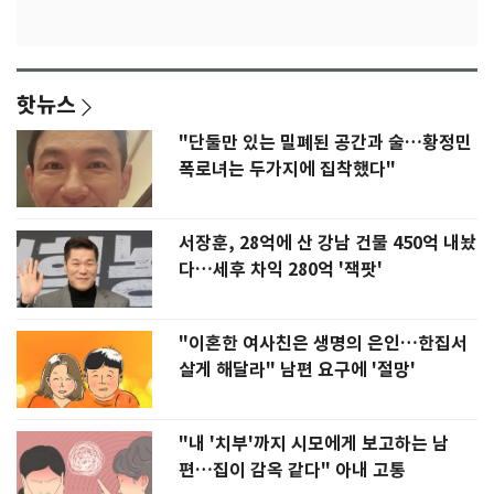
핫뉴스
"단둘만 있는 밀폐된 공간과 술…황정민
폭로녀는 두가지에 집착했다"
서장훈, 28억에 산 강남 건물 450억 내놨
다…세후 차익 280억 '잭팟'
"이혼한 여사친은 생명의 은인…한집서
살게 해달라" 남편 요구에 '절망'
"내 '치부'까지 시모에게 보고하는 남
편…집이 감옥 같다" 아내 고통