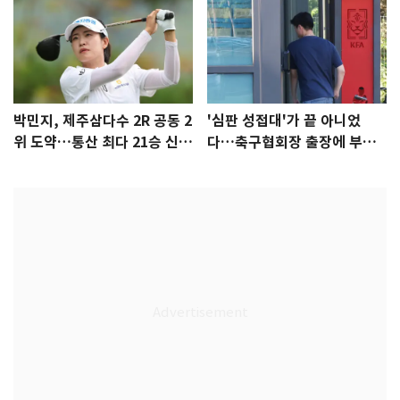
박민지, 제주삼다수 2R 공동 2
'심판 성접대'가 끝 아니었
위 도약…통산 최다 21승 신기
다…축구협회장 출장에 부인
록 도전
3회 동반 '펑펑'