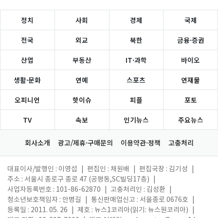
정치
사회
경제
국제
전국
외교
북한
금융·증권
산업
부동산
IT·과학
바이오
생활·문화
연예
스포츠
연재물
오피니언
핫이슈
피플
포토
TV
속보
인기뉴스
주요뉴스
회사소개
광고/제휴·구매문의
이용약관·정책
고충처리
대표이사/발행인 : 이영섭
|
편집인 : 채원배
|
편집국장 : 김기성
|
주소 : 서울시 종로구 종로 47 (공평동,SC빌딩17층)
|
사업자등록번호 : 101-86-62870
|
고충처리인 : 김성환
|
청소년보호책임자 : 안병길
|
통신판매업신고 : 서울종로 0676호
|
등록일 : 2011. 05. 26
|
제호 : 뉴스1코리아(읽기: 뉴스원코리아)
|