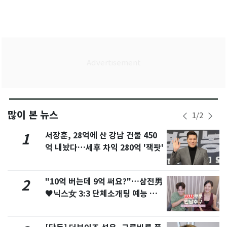
많이 본 뉴스
1
/
2
서장훈, 28억에 산 강남 건물 450
1
억 내놨다…세후 차익 280억 '잭팟'
"10억 버는데 9억 써요?"…삼전男
2
♥닉스女 3:3 단체소개팅 예능 화
제