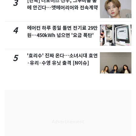
[단독] 더보이즈 선우, 그루비룸 품
3
에 안긴다…앳에어리어와 전속계약
에어컨 하루 종일 틀면 전기료 29만
4
원…450kWh 넘으면 '요금 폭탄'
'효리수' 진짜 온다…소녀시대 효연
5
·유리·수영 유닛 출격 [N이슈]