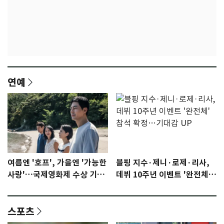
연예
여름엔 '호프', 가을엔 '가능한
블핑 지수·제니·로제·리사,
사랑'…국제영화제 수상 기대
데뷔 10주년 이벤트 '완전체'
감 [N이슈]
참석 확정…기대감 UP
스포츠