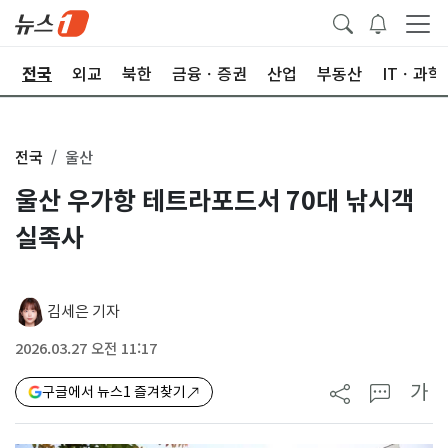
제
전국
외교
북한
금융ㆍ증권
산업
부동산
ITㆍ과학
전국
울산
울산 우가항 테트라포드서 70대 낚시객
실족사
김세은 기자
2026.03.27 오전 11:17
가
구글에서 뉴스1 즐겨찾기