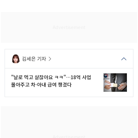
김세은 기자
"날로 먹고 살잖아요 ㅋㅋ"…18억 사업
몰아주고 차·아내 급여 챙겼다