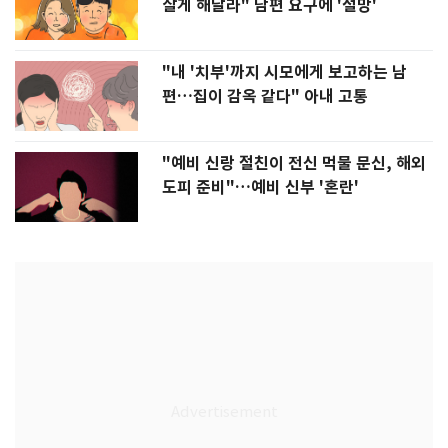
살게 해달라" 남편 요구에 '절망'
"내 '치부'까지 시모에게 보고하는 남
편…집이 감옥 같다" 아내 고통
"예비 신랑 절친이 전신 먹물 문신, 해외
도피 준비"…예비 신부 '혼란'