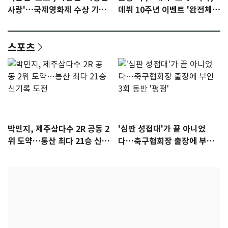
사랑'…국제영화제 수상 기대
데뷔 10주년 이벤트 '완전체'
감 [N이슈]
참석 확정…기대감 UP
스포츠
박민지, 제주삼다수 2R 공동 2
'심판 성접대'가 끝 아니었
위 도약…통산 최다 21승 신기
다…축구협회장 출장에 부인
록 도전
3회 동반 '펑펑'