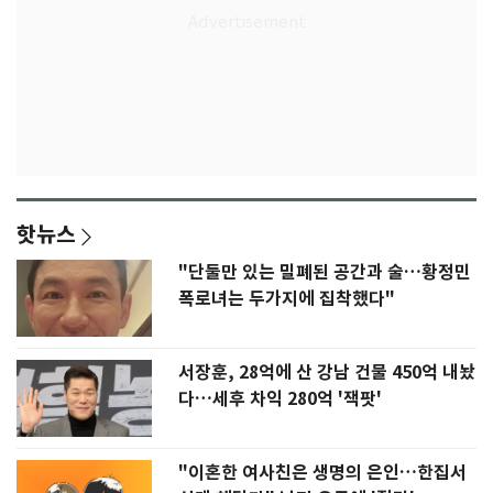
핫뉴스
"단둘만 있는 밀폐된 공간과 술…황정민
폭로녀는 두가지에 집착했다"
서장훈, 28억에 산 강남 건물 450억 내놨
다…세후 차익 280억 '잭팟'
"이혼한 여사친은 생명의 은인…한집서