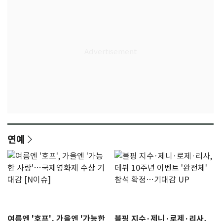
연예
여름엔 '호프', 가을엔 '가능한
블핑 지수·제니·로제·리사,