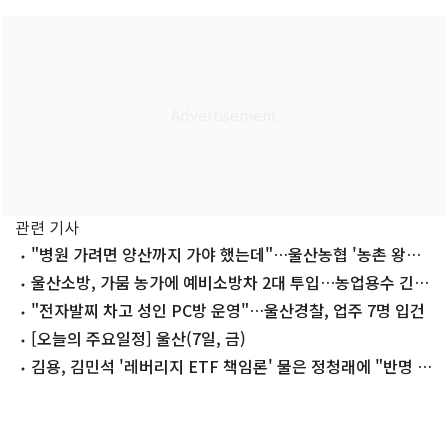
관련 기사
"병원 가려면 양산까지 가야 했는데"…울산농협 '농촌 왕진
버스' 운행
울산소방, 가뭄 농가에 예비소방차 2대 투입…농업용수 긴급
지원
"전자발찌 차고 성인 PC방 운영"…울산경찰, 업주 7명 입건
[오늘의 주요일정] 울산(7일, 금)
김용, 김민석 '레버리지 ETF 책임론' 물은 정청래에 "반명 커
밍아웃하라"