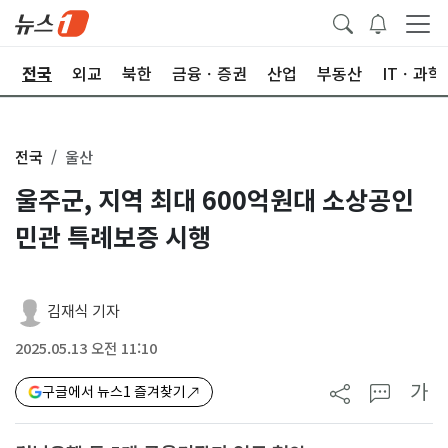
제
전국
외교
북한
금융ㆍ증권
산업
부동산
ITㆍ과학
전국
울산
울주군, 지역 최대 600억원대 소상공인
민관 특례보증 시행
김재식 기자
2025.05.13 오전 11:10
가
구글에서 뉴스1 즐겨찾기