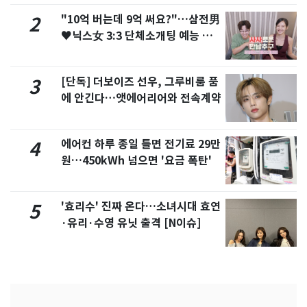
"10억 버는데 9억 써요?"…삼전男
2
♥닉스女 3:3 단체소개팅 예능 화
제
[단독] 더보이즈 선우, 그루비룸 품
3
에 안긴다…앳에어리어와 전속계약
에어컨 하루 종일 틀면 전기료 29만
4
원…450kWh 넘으면 '요금 폭탄'
'효리수' 진짜 온다…소녀시대 효연
5
·유리·수영 유닛 출격 [N이슈]