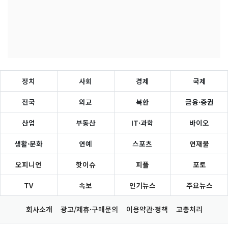
정치
사회
경제
국제
전국
외교
북한
금융·증권
산업
부동산
IT·과학
바이오
생활·문화
연예
스포츠
연재물
오피니언
핫이슈
피플
포토
TV
속보
인기뉴스
주요뉴스
회사소개
광고/제휴·구매문의
이용약관·정책
고충처리