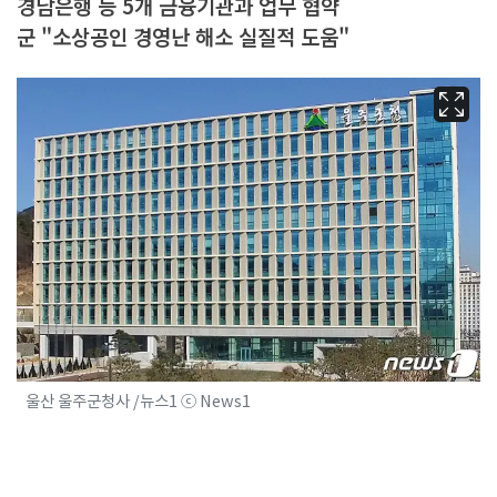
경남은행 등 5개 금융기관과 업무 협약
군 "소상공인 경영난 해소 실질적 도움"
울산 울주군청사 /뉴스1 ⓒ News1