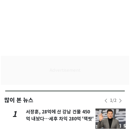
많이 본 뉴스
1
/
2
서장훈, 28억에 산 강남 건물 450
1
억 내놨다…세후 차익 280억 '잭팟'