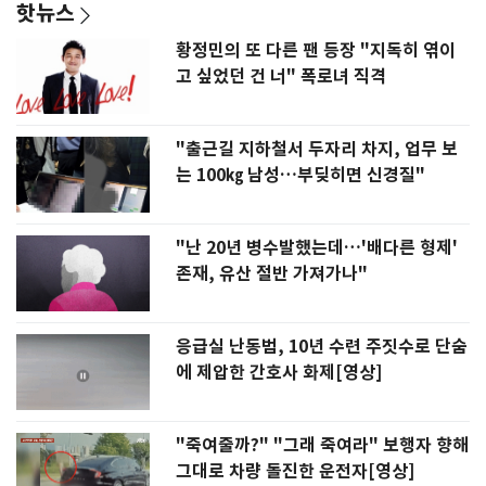
핫뉴스
황정민의 또 다른 팬 등장 "지독히 엮이
고 싶었던 건 너" 폭로녀 직격
"출근길 지하철서 두자리 차지, 업무 보
는 100㎏ 남성…부딪히면 신경질"
"난 20년 병수발했는데…'배다른 형제'
존재, 유산 절반 가져가나"
응급실 난동범, 10년 수련 주짓수로 단숨
에 제압한 간호사 화제[영상]
"죽여줄까?" "그래 죽여라" 보행자 향해
그대로 차량 돌진한 운전자[영상]