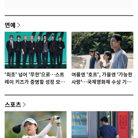
연예
'최초' 넘어 '무한'으로…스트
여름엔 '호프', 가을엔 '가능한
레이 키즈가 증명할 성장 모멘
사랑'…국제영화제 수상 기대
텀 [N이슈]
감 [N이슈]
스포츠