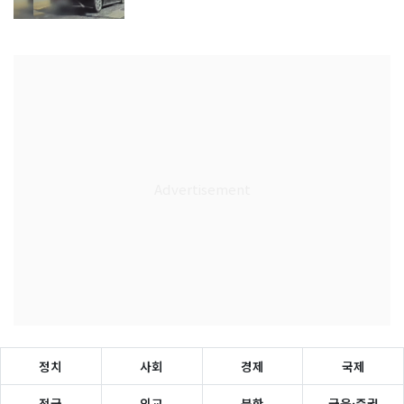
정치
사회
경제
국제
전국
외교
북한
금융·증권