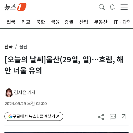
제
전국
외교
북한
금융ㆍ증권
산업
부동산
ITㆍ과학
전국
울산
[오늘의 날씨]울산(29일, 일)…흐림, 해
안 너울 유의
김세은 기자
2024.09.29 오전 05:00
가
구글에서 뉴스1 즐겨찾기