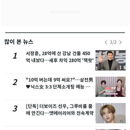
많이 본 뉴스
1
/
2
서장훈, 28억에 산 강남 건물 450
1
억 내놨다…세후 차익 280억 '잭팟'
"10억 버는데 9억 써요?"…삼전男
2
♥닉스女 3:3 단체소개팅 예능 화
제
[단독] 더보이즈 선우, 그루비룸 품
3
에 안긴다…앳에어리어와 전속계약