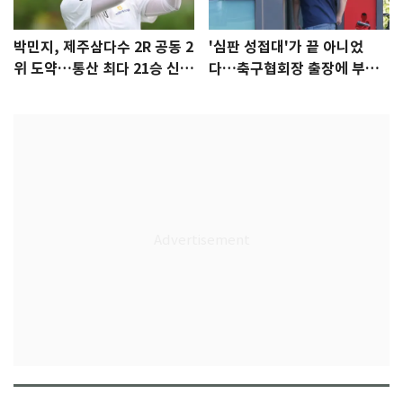
박민지, 제주삼다수 2R 공동 2
'심판 성접대'가 끝 아니었
위 도약…통산 최다 21승 신기
다…축구협회장 출장에 부인
록 도전
3회 동반 '펑펑'