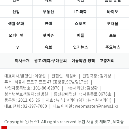
산업
부동산
IT·과학
바이오
생활·문화
연예
스포츠
연재물
오피니언
핫이슈
피플
포토
TV
속보
인기뉴스
주요뉴스
회사소개
광고/제휴·구매문의
이용약관·정책
고충처리
대표이사/발행인 : 이영섭
|
편집인 : 채원배
|
편집국장 : 김기성
|
주소 : 서울시 종로구 종로 47 (공평동,SC빌딩17층)
|
사업자등록번호 : 101-86-62870
|
고충처리인 : 김성환
|
청소년보호책임자 : 안병길
|
통신판매업신고 : 서울종로 0676호
|
등록일 : 2011. 05. 26
|
제호 : 뉴스1코리아(읽기: 뉴스원코리아)
|
대표 전화 : 02-397-7000
|
대표 이메일 :
webmaster@news1.kr
Copyright ⓒ 뉴스1. All rights reserved. 무단 사용 및 재배포, AI학습
활용 금지.