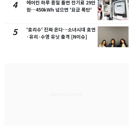
에어컨 하루 종일 틀면 전기료 29만
4
원…450kWh 넘으면 '요금 폭탄'
'효리수' 진짜 온다…소녀시대 효연
5
·유리·수영 유닛 출격 [N이슈]