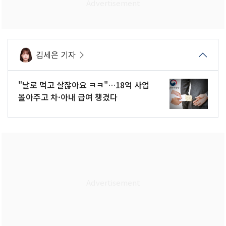
김세은 기자
"날로 먹고 살잖아요 ㅋㅋ"…18억 사업
몰아주고 차·아내 급여 챙겼다