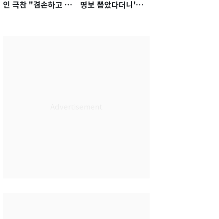
인 극찬 "겸손하고 노
명보 뽑았다더니'…2
력하는 선수…좋은
년 만에 말 바꾼 이임
첫인상"
생