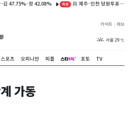
與 제주·인천 당원투표…최고위원 박
5%·정 42.08%
속보
커넥트
제보
|
제주
29
℃
문
서울
29
℃
부산
29
℃
스포츠
오피니언
피플
포토
TV
대구
28
℃
인천
29
℃
단계 가동
광주
29
℃
대전
28
℃
울산
28
℃
강릉
21
℃
제주
29
℃