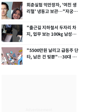
회춘실험 억만장자, '여친 생
리혈' 냉동고 보관…"자궁 내
부 궁금해"
"출근길 지하철서 두자리 차
지, 업무 보는 100㎏ 남성…
부딪히면 신경질"
"5500만원 날리고 급등주 단
타, 남은 건 빚뿐"…30대 여
성 파혼 위기