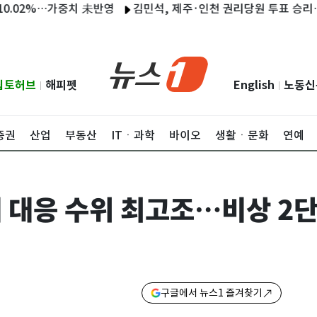
02%…가중치 未반영
김민석, 제주·인천 권리당원 투표 승리…김 47.7
립토허브
해피펫
English
노동신
|
|
증권
산업
부동산
ITㆍ과학
바이오
생활ㆍ문화
연예
 대응 수위 최고조…비상 2
구글에서 뉴스1 즐겨찾기