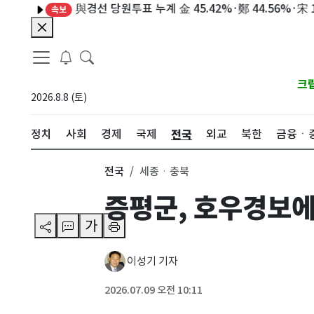
與경선 당원투표 누계 金 45.42%·鄭 44.56%·宋 10.
속보
크
2026.8.8 (토)
전국
정치
사회
경제
국제
외교
북한
금융ㆍ
전국
세종ㆍ충북
증평군, 호우경보에
가
이성기 기자
2026.07.09 오전 10:11