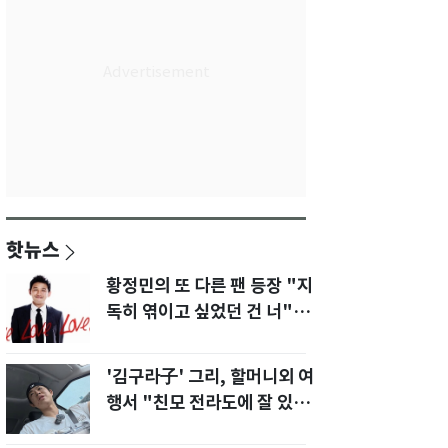
핫뉴스
황정민의 또 다른 팬 등장 "지
독히 엮이고 싶었던 건 너" 폭
로녀 직격
'김구라子' 그리, 할머니외 여
행서 "친모 전라도에 잘 있
어"…유튜브서 언급