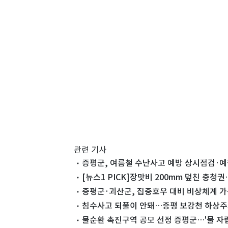
관련 기사
증평군, 여름철 수난사고 예방 상시점검·
[뉴스1 PICK]장맛비 200mm 덮친 충
증평군·괴산군, 집중호우 대비 비상체계 
침수사고 되풀이 안돼…증평 보강천 하상주차
물순환 촉진구역 공모 선정 증평군…'물 자립