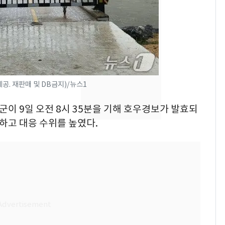
속…전국 곳곳 비 [오늘
날씨]
[단독] 경찰, '김부장'
8
제작사 회장 수사…자본
시장법 위반 의혹
[단독]중수청 가는 검찰
9
공. 재판매 및 DB금지)/뉴스1
수사관 경력 합산 추
평군이 9일 오전 8시 35분을 기해 호우경보가 발효되
진…법무사·집행관 '혜
택' 유지
하고 대응 수위를 높였다.
전남광주 화정역 인근서
10
교통사고로 40대 심정
지…6명 부상