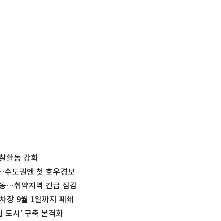
예찰활동 강화
청권…수도권엔 첫 호우경보
가동…취약지역 긴급 점검
장 9월 1일까지 폐쇄
 도시' 구축 본격화