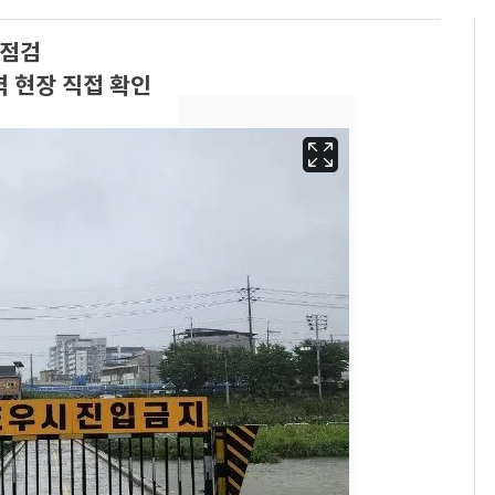
 점검
역 현장 직접 확인
13호 태풍 '돌핀' 日오
6
키나와·가고시마현 접
근…26만명 대피령
낮 최고 37도 폭염 계
7