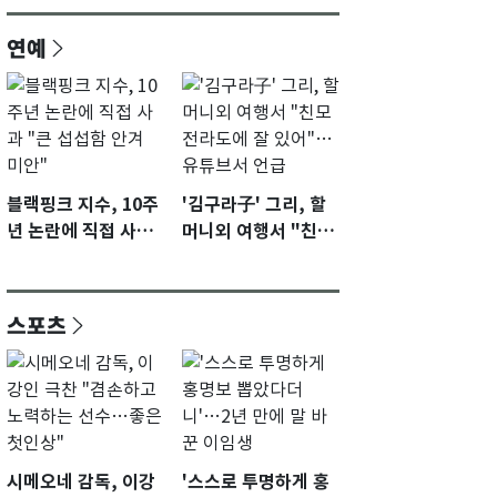
연예
블랙핑크 지수, 10주
'김구라子' 그리, 할
년 논란에 직접 사과
머니외 여행서 "친모
"큰 섭섭함 안겨 미
전라도에 잘 있어"…
안"
유튜브서 언급
스포츠
시메오네 감독, 이강
'스스로 투명하게 홍