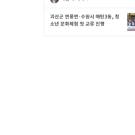
괴산군 연풍면·수원시 매탄3동, 청
소년 문화체험 첫 교류 진행