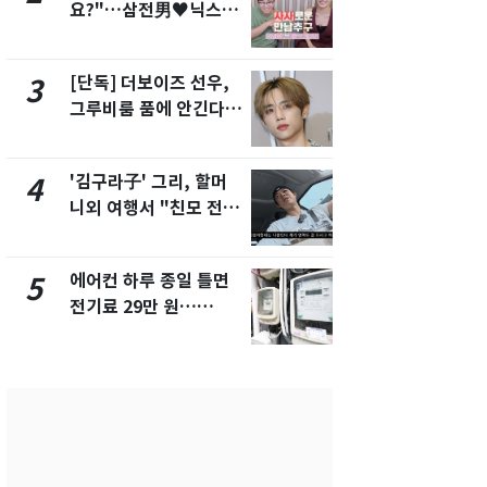
요?"…삼전男♥닉스女
속…전국 곳곳
3:3 단체소개팅 예능 화
날씨]
제
[단독] 더보이즈 선우,
[단독] 경찰,
3
8
그루비룸 품에 안긴다…
제작사 회장
앳에어리어와 전속계약
시장법 위반
'김구라子' 그리, 할머
[단독]중수
4
9
니외 여행서 "친모 전라
수사관 경력
도에 잘 있어"…유튜브
진…법무사·
서 언급
택' 유지
에어컨 하루 종일 틀면
전남광주 화
5
10
전기료 29만 원…
교통사고로 
450kWh 넘으면 '요금
지…6명 부
폭탄'