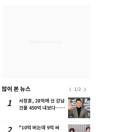
서울
29
℃
부산
29
℃
대구
28
℃
인천
29
℃
광주
29
℃
대전
28
℃
울산
28
℃
강릉
21
℃
많이 본 뉴스
1
/
2
제주
29
℃
서장훈, 28억에 산 강남
13호 태풍 '
1
6
건물 450억 내놨다…세
키나와·가고
후 차익 280억 '잭팟'
근…26만명
"10억 버는데 9억 써
낮 최고 37
2
7