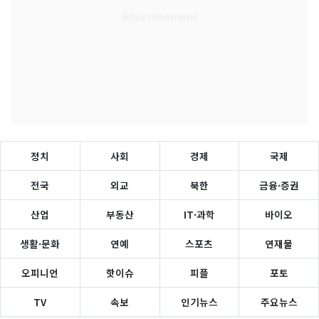
정치
사회
경제
국제
전국
외교
북한
금융·증권
산업
부동산
IT·과학
바이오
생활·문화
연예
스포츠
연재물
오피니언
핫이슈
피플
포토
TV
속보
인기뉴스
주요뉴스