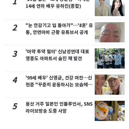
1
14세 연하 배우 유하진(종합)
"눈 안감기고 입 돌아가"…'8혼' 유
2
퉁, 안면마비 근황 유튜브서 공개
'마약 투약 혐의' 신남성연대 대표
3
영종도 아파트서 숨진 채 발견
'99세 배우' 신영균, 건강 여전…신
4
현준 "꾸준히 운동하시는 모습에 큰
자극"
용산 거주 일본인 인플루언서, SNS
5
라이브방송 도중 사망