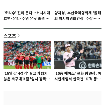
'효리수' 진짜 온다…소녀시대
양자경, 부산국제영화제 '올해
효연·유리·수영 유닛 출격 [N
의 아시아영화인상' 수상…15
이슈]
년만에 부산 온다
스포츠
'16일 간 4경기' 결코 가볍지
'10승 에이스' 한화 왕옌청, 아
않은 축구대표팀 '임시 감독'
시안게임서 한국전 '표적 등
무게
판' 가능성