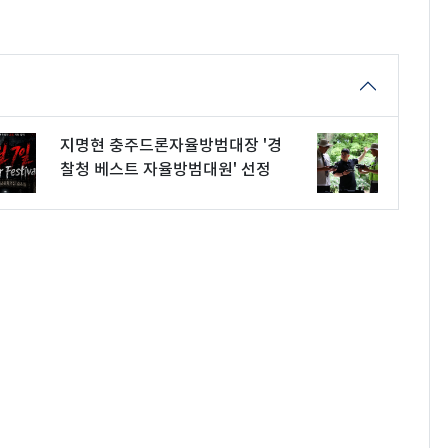
지명현 충주드론자율방범대장 '경
찰청 베스트 자율방범대원' 선정