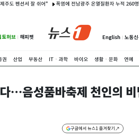
펜션서 잘 쉬어"
폭염에 전남광주 온열질환자 누적 260명…동복댐 
립토허브
해피펫
English
노동신
|
|
증권
산업
부동산
ITㆍ과학
바이오
생활ㆍ문화
연예
지다…음성품바축제 천인의 
구글에서 뉴스1 즐겨찾기