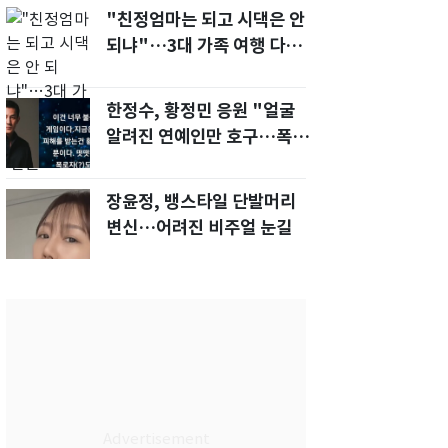
"친정엄마는 되고 시댁은 안
되냐"…3대 가족 여행 다녀
오자, 시모 '발끈'
한정수, 황정민 응원 "얼굴
알려진 연예인만 호구…폭로
녀도 신분 공개해라"
장윤정, 뱅스타일 단발머리
변신…어려진 비주얼 눈길