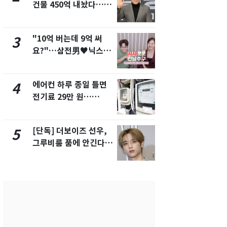
건물 450억 내놨다…세
친 생리혈' 냉동고 보
후 차익 280억 '잭팟'
관…"자궁 
해"
"10억 버는데 9억 써
'일타강사' 
3
8
요?"…삼전男♥닉스女
의 마지막 
3:3 단체소개팅 예능 화
으로 끝나버린
제
에어컨 하루 종일 틀면
[단독] 경찰,
4
9
전기료 29만 원…
제작사 회장
450kWh 넘으면 '요금
시장법 위반
폭탄'
[단독] 더보이즈 선우,
13호 태풍 '
5
10
그루비룸 품에 안긴다…
키나와·가고
앳에어리어와 전속계약
근…26만명