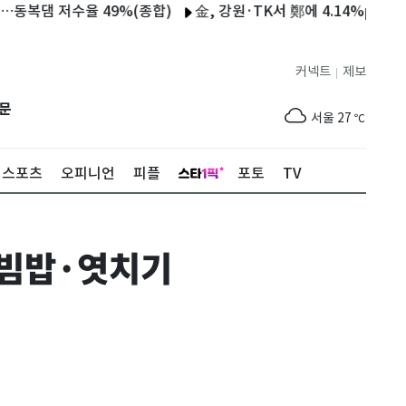
저수율 49%(종합)
金, 강원·TK서 鄭에 4.14%p차 승리…누적
커넥트
제보
|
제주
28
℃
문
서울
27
℃
부산
25
℃
스포츠
오피니언
피플
포토
TV
대구
28
℃
인천
29
℃
비빔밥·엿치기
광주
30
℃
대전
28
℃
울산
25
℃
강릉
20
℃
제주
28
℃