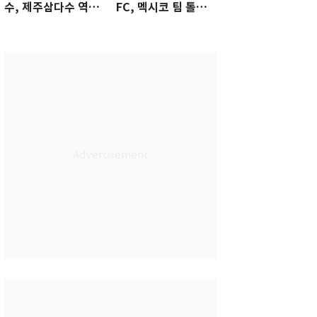
수, 제주삼다수 역전
FC, 멕시코 팀 톨루
우승…생애 첫승 감
카에 1-0 진땀승
격