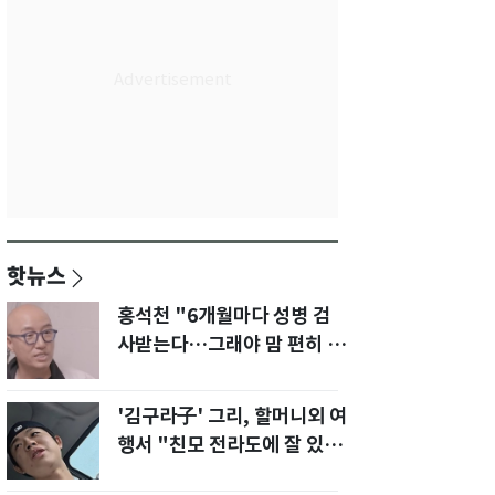
핫뉴스
홍석천 "6개월마다 성병 검
사받는다…그래야 맘 편히 성
생활" 깜짝 고백
'김구라子' 그리, 할머니외 여
행서 "친모 전라도에 잘 있
어"…유튜브서 언급