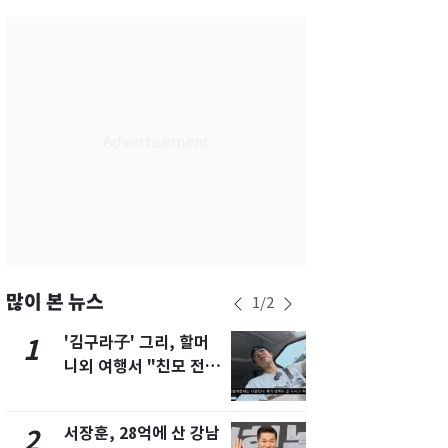
서울
27
℃
부산
25
℃
대구
28
℃
인천
29
℃
광주
30
℃
대전
28
℃
울산
25
℃
강릉
20
℃
많이 본 뉴스
1
/
2
제주
28
℃
'김구라子' 그리, 할머
'심판 성접대
1
6
니외 여행서 "친모 전라
었다…축구
도에 잘 있어"…유튜브
에 부인 3회 
서 언급
서장훈, 28억에 산 강남
회춘실험 억만
2
7