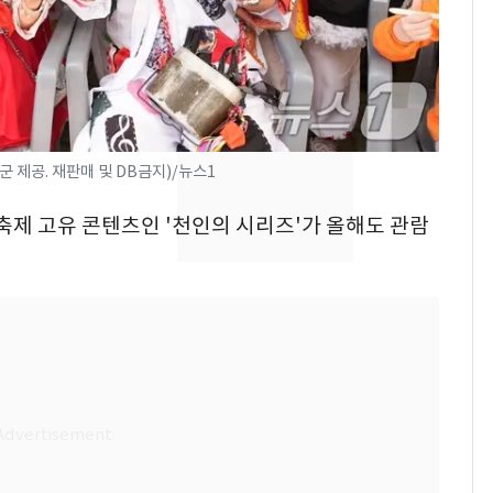
친 생리혈' 냉동고 보
관…"자궁 내부 궁금
해"
'일타강사' 남편과 아내
8
의 마지막 술자리…비극
으로 끝나버린 17년
 제공. 재판매 및 DB금지)/뉴스1
[단독] 경찰, '김부장'
9
제작사 회장 수사…자본
바축제 고유 콘텐츠인 '천인의 시리즈'가 올해도 관람
시장법 위반 의혹
13호 태풍 '돌핀' 日오
10
키나와·가고시마현 접
근…26만명 대피령