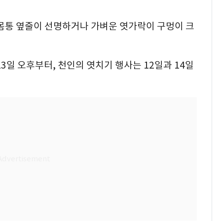
 몸통 옆줄이 선명하거나 가벼운 엿가락이 구멍이 크
3일 오후부터, 천인의 엿치기 행사는 12일과 14일