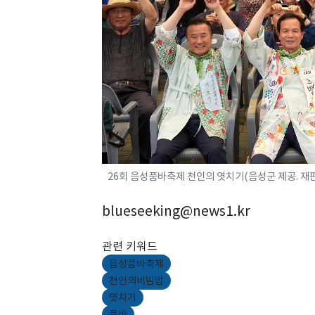
26회 음성품바축제 천인의 엿치기(음성군 제공. 재판
blueseeking@news1.kr
관련 키워드
음성품바축제
천인의비빔밥
엿치기
품바