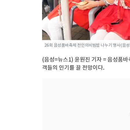
26회 음성품바축제 천인의비빔밥 나누기 행사(음성군
(음성=뉴스1) 윤원진 기자 = 음성품
객들의 인기를 끌 전망이다.