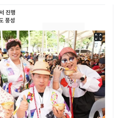
서 진행
도 풍성
'심판 성접대'가 끝 아니
6
었다…축구협회장 출장
에 부인 3회 동반 '펑펑'
회춘실험 억만장자, '여
7