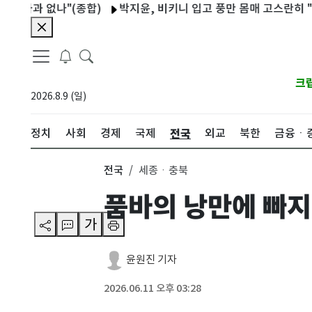
 없나"(종합)
박지윤, 비키니 입고 풍만 몸매 고스란히 "제주도 
크
2026.8.9 (일)
전국
정치
사회
경제
국제
외교
북한
금융ㆍ
전국
세종ㆍ충북
품바의 낭만에 빠
가
윤원진 기자
2026.06.11 오후 03:28