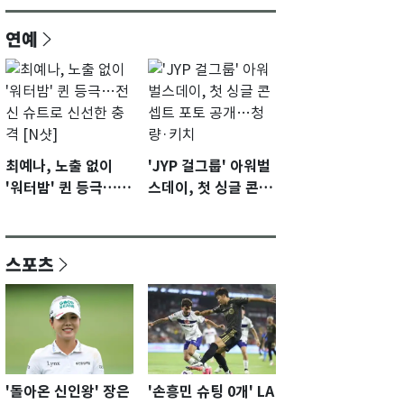
연예
최예나, 노출 없이
'JYP 걸그룹' 아워벌
'워터밤' 퀸 등극…전
스데이, 첫 싱글 콘셉
신 슈트로 신선한 충
트 포토 공개…청량·
격 [N샷]
키치
스포츠
'돌아온 신인왕' 장은
'손흥민 슈팅 0개' LA