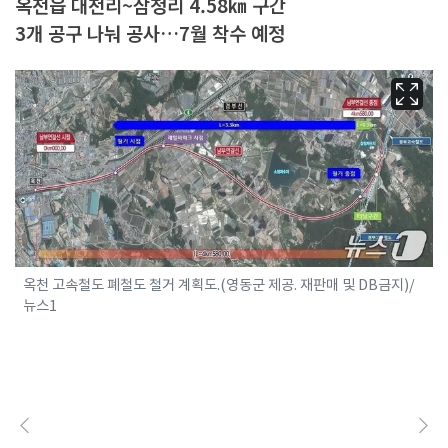
옥천읍 대천리~삼청리 4.58㎞ 구간
3개 공구 나눠 공사…7월 착수 예정
옥천 고속철도 폐철도 철거 계획도.(영동군 제공. 재판매 및 DB금지)/
뉴스1