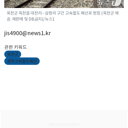
옥천군 옥천읍 대천리∼삼청리 구간 고속철도 폐선로 현장.(옥천군 제
공. 재판매 및 DB금지)/뉴스1
jis4900@news1.kr
관련 키워드
옥천군
경부고속철도폐선