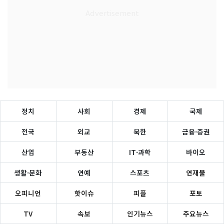
정치
사회
경제
국제
전국
외교
북한
금융·증권
산업
부동산
IT·과학
바이오
생활·문화
연예
스포츠
연재물
오피니언
핫이슈
피플
포토
TV
속보
인기뉴스
주요뉴스