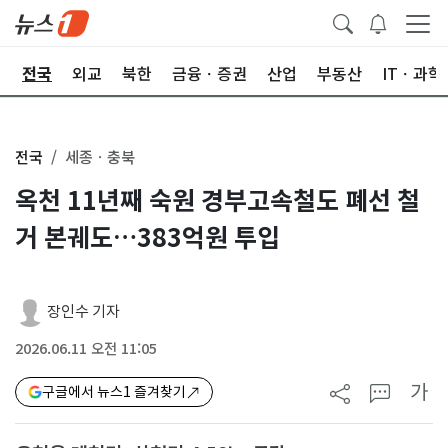
제
전국
외교
북한
금융ㆍ증권
산업
부동산
ITㆍ과학
전국
세종ㆍ충북
옥천 11년째 숙원 경부고속철도 폐선 철
거 본궤도…383억원 투입
장인수 기자
2026.06.11 오전 11:05
가
구글에서 뉴스1 즐겨찾기