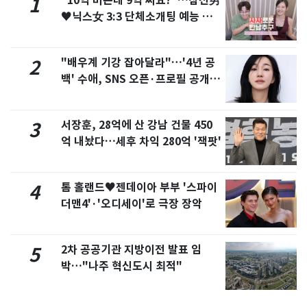
"10억 버는데 9억 써요?"…삼전男
1
♥닉스女 3:3 단체소개팅 예능 화
제
"배우계 기강 잡아달라"…'4년 공
2
백' 수애, SNS 오픈·프로필 공개
화제
서장훈, 28억에 산 강남 건물 450
3
억 내놨다…세후 차익 280억 '잭팟'
톰 홀랜드♥젠데이아 부부 '스파이
4
더맨4'·'오디세이'로 극장 장악
2차 공공기관 지방이전 발표 임
5
박…"나주 혁신도시 최적"