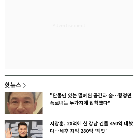
핫뉴스
"단둘만 있는 밀폐된 공간과 술…황정민
폭로녀는 두가지에 집착했다"
서장훈, 28억에 산 강남 건물 450억 내놨
다…세후 차익 280억 '잭팟'