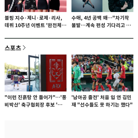
블핑 지수·제니·로제·리사,
수애, 4년 공백 왜…"차기작
데뷔 10주년 이벤트 '완전체'
불발…계속 편성 기다리고 있
참석 확정…기대감 UP
다"
스포츠
"이런 진흙탕 안 들어가"…'풍
'남아공 졸전' 처음 입 연 김민
비박산' 축구협회장 후보 '실
재 "선수들도 못 하기는 했다"
종'