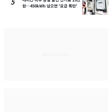
에어컨 하루 종일 틀면 전기료 29만
5
원…450kWh 넘으면 '요금 폭탄'