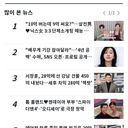
많이 본 뉴스
1
/
2
"10억 버는데 9억 써요?"…삼전男
1
♥닉스女 3:3 단체소개팅 예능 화
제
"배우계 기강 잡아달라"…'4년 공
2
백' 수애, SNS 오픈·프로필 공개
화제
서장훈, 28억에 산 강남 건물 450
3
억 내놨다…세후 차익 280억 '잭팟'
톰 홀랜드♥젠데이아 부부 '스파이
4
더맨4'·'오디세이'로 극장 장악