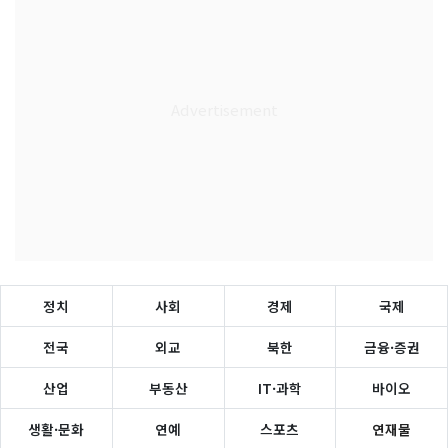
정치
사회
경제
국제
전국
외교
북한
금융·증권
산업
부동산
IT·과학
바이오
생활·문화
연예
스포츠
연재물