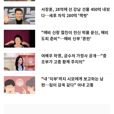
서장훈, 28억에 산 강남 건물 450억 내놨
다…세후 차익 280억 '잭팟'
"예비 신랑 절친이 전신 먹물 문신, 해외
도피 준비"…예비 신부 '혼란'
여배우 하영, 금수저 가정사 공개…"증
조부가 고종 황제 주치의"
"내 '치부'까지 시모에게 보고하는 남
편…집이 감옥 같다" 아내 고통