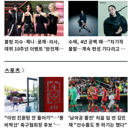
블핑 지수·제니·로제·리사,
수애, 4년 공백 왜…"차기작
데뷔 10주년 이벤트 '완전체'
불발…계속 편성 기다리고 있
참석 확정…기대감 UP
다"
스포츠
"이런 진흙탕 안 들어가"…'풍
'남아공 졸전' 처음 입 연 김민
비박산' 축구협회장 후보 '실
재 "선수들도 못 하기는 했다"