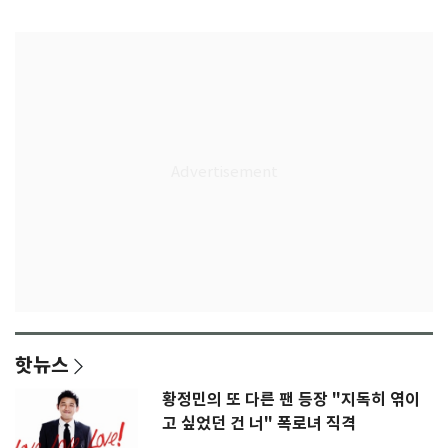
은 첫인상"
임생
핫뉴스
황정민의 또 다른 팬 등장 "지독히 엮이
고 싶었던 건 너" 폭로녀 직격