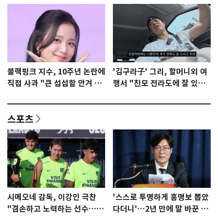
블랙핑크 지수, 10주년 논란에
'김구라子' 그리, 할머니외 여
직접 사과 "큰 섭섭함 안겨 미
행서 "친모 전라도에 잘 있
안"
어"…유튜브서 언급
스포츠
시메오네 감독, 이강인 극찬
'스스로 투명하게 홍명보 뽑았
"겸손하고 노력하는 선수…좋
다더니'…2년 만에 말 바꾼 이