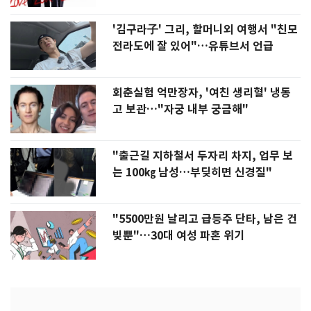
'김구라子' 그리, 할머니외 여행서 "친모
전라도에 잘 있어"…유튜브서 언급
회춘실험 억만장자, '여친 생리혈' 냉동
고 보관…"자궁 내부 궁금해"
"출근길 지하철서 두자리 차지, 업무 보
는 100㎏ 남성…부딪히면 신경질"
"5500만원 날리고 급등주 단타, 남은 건
빚뿐"…30대 여성 파혼 위기