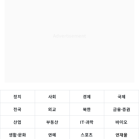
정치
사회
경제
국제
전국
외교
북한
금융·증권
산업
부동산
IT·과학
바이오
생활·문화
연예
스포츠
연재물