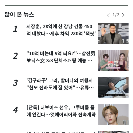
많이 본 뉴스
1
/
2
서장훈, 28억에 산 강남 건물 450
1
억 내놨다…세후 차익 280억 '잭팟'
"10억 버는데 9억 써요?"…삼전男
2
♥닉스女 3:3 단체소개팅 예능 화
제
'김구라子' 그리, 할머니외 여행서
3
"친모 전라도에 잘 있어"…유튜브
서 언급
[단독] 더보이즈 선우, 그루비룸 품
4
에 안긴다…앳에어리어와 전속계약