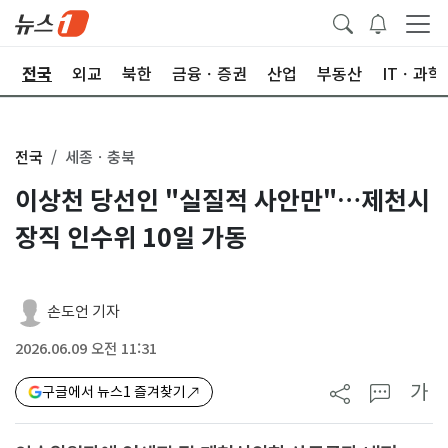
제
전국
외교
북한
금융ㆍ증권
산업
부동산
ITㆍ과학
전국
세종ㆍ충북
이상천 당선인 "실질적 사안만"…제천시
장직 인수위 10일 가동
손도언 기자
2026.06.09 오전 11:31
가
구글에서 뉴스1 즐겨찾기