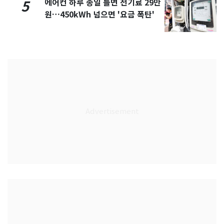
에어컨 하루 종일 틀면 전기료 29만
5
원…450kWh 넘으면 '요금 폭탄'