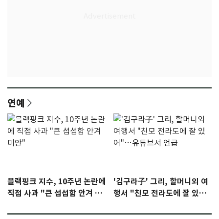
연예
블랙핑크 지수, 10주년 논란에
'김구라子' 그리, 할머니외 여
직접 사과 "큰 섭섭함 안겨 미
행서 "친모 전라도에 잘 있
안"
어"…유튜브서 언급