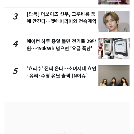
제
[단독] 더보이즈 선우, 그루비룸 품
3
에 안긴다…앳에어리어와 전속계약
에어컨 하루 종일 틀면 전기료 29만
4
원…450kWh 넘으면 '요금 폭탄'
'효리수' 진짜 온다…소녀시대 효연
5
·유리·수영 유닛 출격 [N이슈]