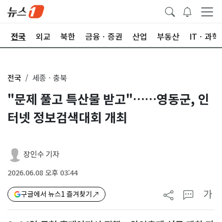
제
전국
외교
북한
금융ㆍ증권
산업
부동산
ITㆍ과학
전국
세종ㆍ충북
"문제 풀고 특산물 받고"……영동군, 인
터넷 정보검색대회 개최
장인수 기자
2026.06.08 오후 03:44
가
구글에서 뉴스1 즐겨찾기