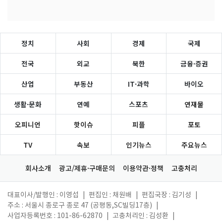
정치
사회
경제
국제
전국
외교
북한
금융·증권
산업
부동산
IT·과학
바이오
생활·문화
연예
스포츠
연재물
오피니언
핫이슈
피플
포토
TV
속보
인기뉴스
주요뉴스
회사소개
광고/제휴·구매문의
이용약관·정책
고충처리
대표이사/발행인 : 이영섭
|
편집인 : 채원배
|
편집국장 : 김기성
|
주소 : 서울시 종로구 종로 47 (공평동,SC빌딩17층)
|
사업자등록번호 : 101-86-62870
|
고충처리인 : 김성환
|