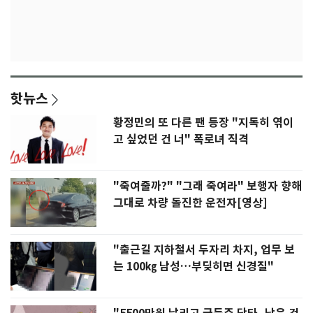
핫뉴스
황정민의 또 다른 팬 등장 "지독히 엮이
고 싶었던 건 너" 폭로녀 직격
"죽여줄까?" "그래 죽여라" 보행자 향해
그대로 차량 돌진한 운전자[영상]
"출근길 지하철서 두자리 차지, 업무 보
는 100㎏ 남성…부딪히면 신경질"