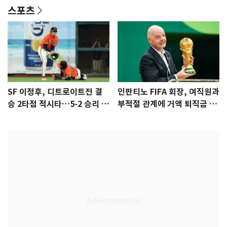
스포츠
SF 이정후, 디트로이트전 결
인판티노 FIFA 회장, 여직원과
승 2타점 적시타…5-2 승리 견
부적절 관계에 거액 퇴직금 지
인
급 논란