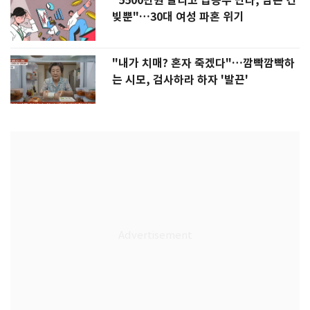
"5500만원 날리고 급등주 단타, 남은 건
빚뿐"…30대 여성 파혼 위기
"내가 치매? 혼자 죽겠다"…깜빡깜빡하
는 시모, 검사하라 하자 '발끈'