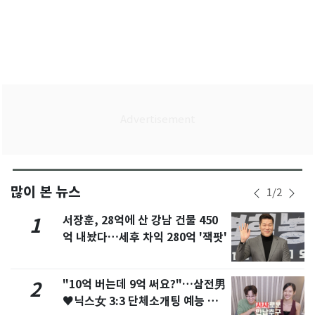
많이 본 뉴스
1
/
2
서장훈, 28억에 산 강남 건물 450
1
억 내놨다…세후 차익 280억 '잭팟'
"10억 버는데 9억 써요?"…삼전男
2
♥닉스女 3:3 단체소개팅 예능 화