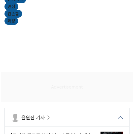
민심
겸손함
과정
윤원진 기자