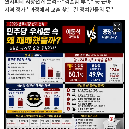
챗지피티 시장선거 분석…"겸손함 부족" 등 꼽아
지역 정가 "과정에서 교훈 찾는 건 정치인들의 몫"