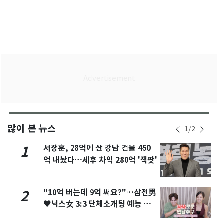
많이 본 뉴스
1
/
2
서장훈, 28억에 산 강남 건물 450
1
억 내놨다…세후 차익 280억 '잭팟'
"10억 버는데 9억 써요?"…삼전男
2
♥닉스女 3:3 단체소개팅 예능 화
제