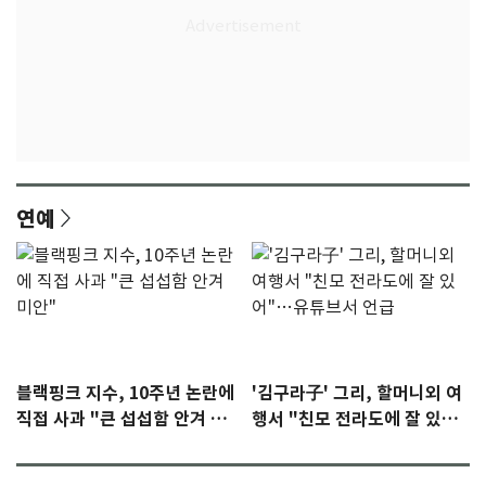
연예
블랙핑크 지수, 10주년 논란에
'김구라子' 그리, 할머니외 여
직접 사과 "큰 섭섭함 안겨 미
행서 "친모 전라도에 잘 있
안"
어"…유튜브서 언급