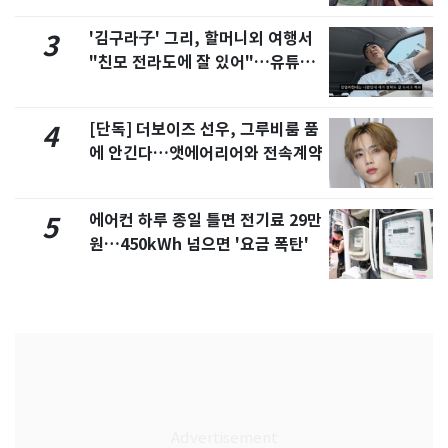
'김구라子' 그리, 할머니외 여행서
3
"친모 전라도에 잘 있어"…유튜브
서 언급
[단독] 더보이즈 선우, 그루비룸 품
4
에 안긴다…앳에어리어와 전속계약
에어컨 하루 종일 틀면 전기료 29만
5
원…450kWh 넘으면 '요금 폭탄'