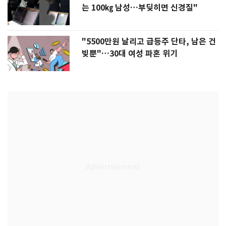
는 100㎏ 남성…부딪히면 신경질"
"5500만원 날리고 급등주 단타, 남은 건
빚뿐"…30대 여성 파혼 위기