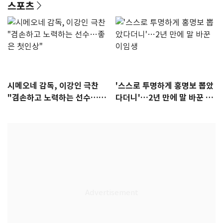
스포츠
시메오네 감독, 이강인 극찬
'스스로 투명하게 홍명보 뽑았
"겸손하고 노력하는 선수…좋
다더니'…2년 만에 말 바꾼 이
은 첫인상"
임생