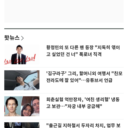
핫뉴스
황정민의 또 다른 팬 등장 "지독히 엮이
고 싶었던 건 너" 폭로녀 직격
'김구라子' 그리, 할머니외 여행서 "친모
전라도에 잘 있어"…유튜브서 언급
회춘실험 억만장자, '여친 생리혈' 냉동
고 보관…"자궁 내부 궁금해"
"출근길 지하철서 두자리 차지, 업무 보