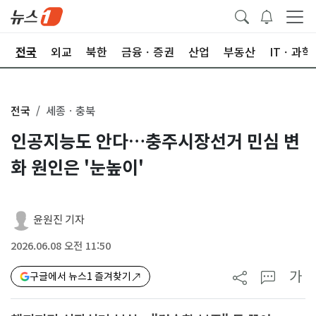
제
전국
외교
북한
금융ㆍ증권
산업
부동산
ITㆍ과학
전국
세종ㆍ충북
인공지능도 안다…충주시장선거 민심 변
화 원인은 '눈높이'
윤원진 기자
2026.06.08 오전 11:50
가
구글에서 뉴스1 즐겨찾기