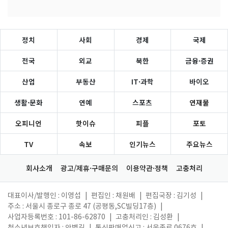
정치
사회
경제
국제
전국
외교
북한
금융·증권
산업
부동산
IT·과학
바이오
생활·문화
연예
스포츠
연재물
오피니언
핫이슈
피플
포토
TV
속보
인기뉴스
주요뉴스
회사소개
광고/제휴·구매문의
이용약관·정책
고충처리
대표이사/발행인 : 이영섭
|
편집인 : 채원배
|
편집국장 : 김기성
|
주소 : 서울시 종로구 종로 47 (공평동,SC빌딩17층)
|
사업자등록번호 : 101-86-62870
|
고충처리인 : 김성환
|
청소년보호책임자 : 안병길
|
통신판매업신고 : 서울종로 0676호
|