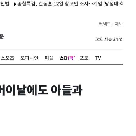
종합특검, 한동훈 12일 참고인 조사…계엄 '당정대 회의' 관련
커넥트
제보
|
제주
29
℃
문
서울
34
℃
부산
32
℃
스포츠
오피니언
피플
포토
TV
대구
33
℃
인천
35
℃
어버이날에도 아들과
광주
34
℃
대전
33
℃
울산
32
℃
강릉
29
℃
제주
29
℃