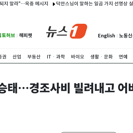
말라"…옥중 메시지
덕안스님이 말하는 일곱 가지 선명상 실천법
립토허브
해피펫
English
노동신
|
|
증권
산업
부동산
ITㆍ과학
바이오
생활ㆍ문화
연예
 백승태…경조사비 빌려내고 