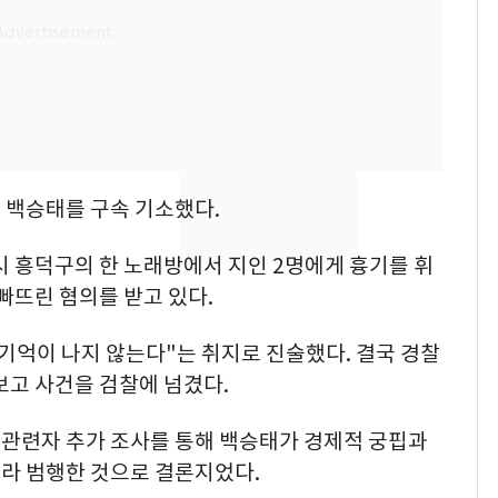
"사실상 부도 상태"…
7
추미애 경기지사, '재정
비상 상황' 선언
경기 광주 아파트 화단
8
서 40대 女 숨진 채 발
견…시신 옆엔 '이불'
 백승태를 구속 기소했다.
삼성전자·SK하이닉스
9
시 흥덕구의 한 노래방에서 지인 2명에게 흉기를 휘
"주주 환원 의미 있게
확대할 것" 약속
빠뜨린 혐의를 받고 있다.
"하늘로 떠난 딸과의 약
10
기억이 나지 않는다"는 취지로 진술했다. 결국 경찰
속"…이현주 경사, 세
보고 사건을 검찰에 넘겼다.
번째 모발 기부
관련자 추가 조사를 통해 백승태가 경제적 궁핍과
라 범행한 것으로 결론지었다.