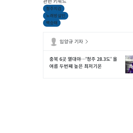
관련 키워드
청주지검
노래방살인
백승태
임양규 기자
충북 6곳 열대야…'청주 28.3도' 올
여름 두번째 높은 최저기온