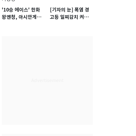
'10승 에이스' 한화
[기자의 눈] 폭염 경
왕옌청, 아시안게임
고등 일찌감치 켜졌
서 한국전 '표적 등판'
는데 KBO 팔짱만
가능성