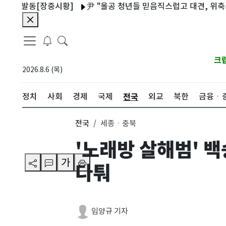
 발동[장중시황]
尹 "올공 청년들 믿음직스럽고 대견, 위축되지 
크
2026.8.6 (목)
전국
정치
사회
경제
국제
외교
북한
금융ㆍ
전국
세종ㆍ충북
'노래방 살해범'
가
다퉈
임양규 기자