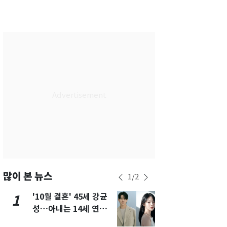
서울
34
℃
부산
32
℃
대구
33
℃
인천
35
℃
광주
34
℃
대전
33
℃
울산
32
℃
강릉
29
℃
제주
29
℃
많이 본 뉴스
1
/
2
'10월 결혼' 45세 강균
용산 거주 
1
6
성…아내는 14세 연하
루언서, SN
배우 유하진(종합)
송 도중 사망