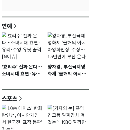
연예
'효리수' 진짜 온다…
양자경, 부산국제영
소녀시대 효연·유리·
화제 '올해의 아시아
수영 유닛 출격 [N이
영화인상' 수상…15
슈]
년만에 부산 온다
스포츠