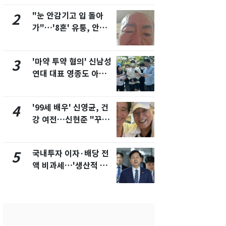
"눈 안감기고 입 돌아
"사실상 부
2
7
가"…'8혼' 유퉁, 안면
추미애 경기지
마비 근황 유튜브서 공
비상 상황' 
개
'마약 투약 혐의' 신남성
경기 광주 
3
8
연대 대표 영종도 아파
서 40대 女 
트서 숨진 채 발견
견…시신 옆엔
'99세 배우' 신영균, 건
삼성전자·S
4
9
강 여전…신현준 "꾸준
"주주 환원 
히 운동하시는 모습에
확대할 것" 
큰 자극"
국내투자 이자·배당 전
"하늘로 떠
5
10
액 비과세…'생산적 금
속"…이현주
융 ISA' 신설
번째 모발 