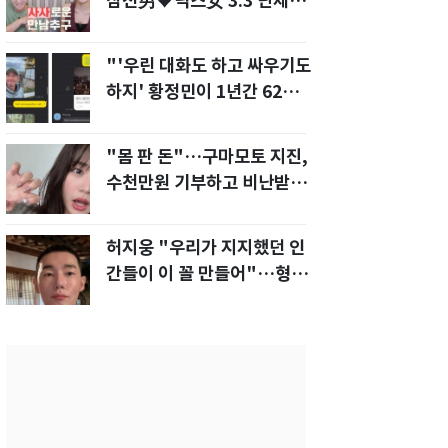
삼전男♥닉스女 3:3 단체소
개팅 예능 화제
"'우린 대화도 하고 싸우기도
하지' 황정민이 1년간 62차례
먼저 전화"
"몸 판 돈"…구마모토 지진,
수천만원 기부하고 비난받은
성인물 배우
허지웅 "우리가 지지했던 인
간들이 이 꼴 만들어"…형소
법 개정안에 발끈