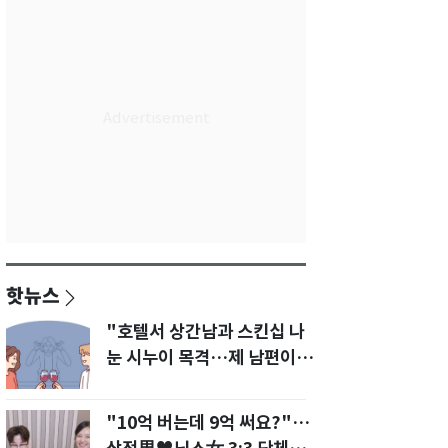
핫뉴스
"호텔서 상간남과 스킨십 나
눈 시누이 목격…제 남편이
입 다물라 하네요"
"10억 버는데 9억 써요?"…