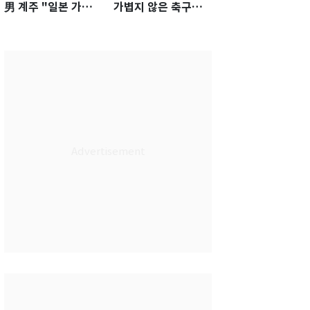
男 계주 "일본 가뿐히
가볍지 않은 축구대
넘고 AG 金 따겠다"
표팀 '임시 감독' 무게