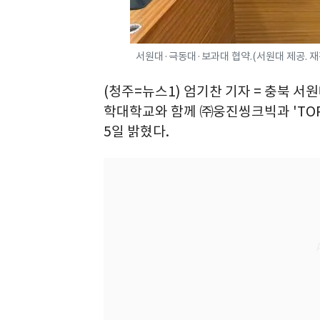
서원대·극동대·보과대 협약.(서원대 제공. 재판
(청주=뉴스1) 엄기찬 기자 = 충북 
학대학교와 함께 ㈜웅진씽크빅과 'TOP
5일 밝혔다.