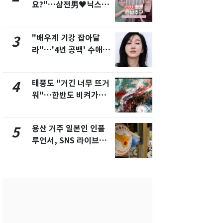
요?"…삼전男♥닉스女
돌파하나…한
3:3 단체소개팅 예능 화
폭염[오늘날
제
"배우계 기강 잡아달
SK하이닉스
3
8
라"…'4년 공백' 수애,
켓 하한가…
SNS 오픈·프로필 공개
에 시초가 
화제
태풍도 "거긴 너무 뜨거
[단독]"이번
4
9
워"…한반도 비켜가는
현, 토스역
'돌핀'과 '찬홈'
울 지하철에
새겼다
용산 거주 일본인 인플
"캐리비안 
5
10
루언서, SNS 라이브방
의실에 남자
송 도중 사망
요"…경찰 