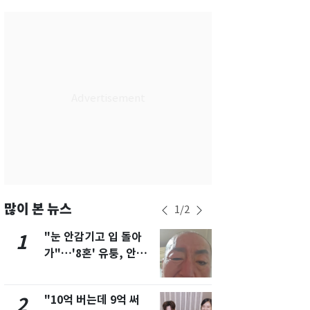
서울
29
℃
부산
27
℃
대구
29
℃
인천
28
℃
광주
27
℃
대전
29
℃
울산
27
℃
강릉
25
℃
많이 본 뉴스
1
/
2
제주
28
℃
"눈 안감기고 입 돌아
삼성전자·S
1
6
가"…'8혼' 유퉁, 안면
"주주 환원 
마비 근황 유튜브서 공
확대할 것" 
개
"10억 버는데 9억 써
펄펄 끓는 서
2
7