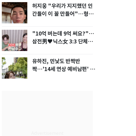
허지웅 "우리가 지지했던 인
간들이 이 꼴 만들어"…형소
법 개정안에 발끈
"10억 버는데 9억 써요?"…
삼전男♥닉스女 3:3 단체소
개팅 예능 화제
유하진, 민낯도 반짝반
짝…'14세 연상 예비남편' 강
균성이 반한 청순 미모