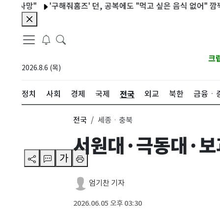
사망"
'구해줘홈즈' 던, 공복에도 "먹고 싶은 음식 없어" 깜짝
與
크
2026.8.6 (목)
전국
정치
사회
경제
국제
외교
북한
금융ㆍ
전국
세종ㆍ충북
서원대·극동대·보과
가
엄기찬 기자
2026.06.05 오후 03:30