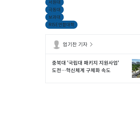
서원대
극동대
보과대
RISE연합대학
엄기찬 기자
충북대 '국립대 패키지 지원사업'
도전…혁신체계 구체화 속도