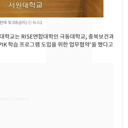
돌파하나…한낮 39도
폭염[오늘날씨]
SK하이닉스 또 프리마
8
매 및 DB금지) ⓒ 뉴스1
켓 하한가…달랑 11주
에 시초가 소동
서원대학교는 RISE연합대학인 극동대학교, 충북보건과
IK 학습 프로그램 도입을 위한 업무협약'을 했다고
[단독]"이번 역은 신논
9
현, 토스역입니다"…서
울 지하철에 토스 이름
새겼다
"캐리비안 베이 여자 탈
10
의실에 남자가 있어
요"…경찰 수사