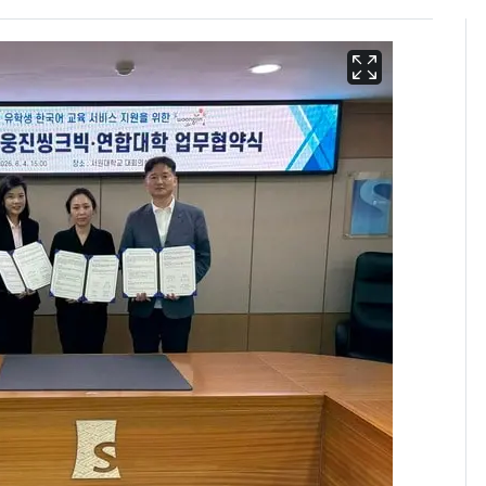
삼성전자·SK하이닉스
6
"주주 환원 의미 있게
확대할 것" 약속
펄펄 끓는 서울, 40도
7