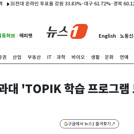
전대 온라인 투표율 강원 33.83%·대구 61.72%·경북 60.12%
립토허브
해피펫
English
노동신
|
|
증권
산업
부동산
ITㆍ과학
바이오
생활ㆍ문화
연예
대 'TOPIK 학습 프로그램 
구글에서 뉴스1 즐겨찾기