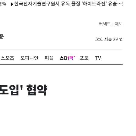
한국전자기술연구원서 유독 물질 '하이드라진' 유출…300여명 대피
커넥트
제보
|
제주
28
℃
문
서울
29
℃
부산
27
℃
스포츠
오피니언
피플
포토
TV
대구
29
℃
인천
28
℃
도입' 협약
광주
27
℃
대전
29
℃
울산
27
℃
강릉
25
℃
제주
28
℃