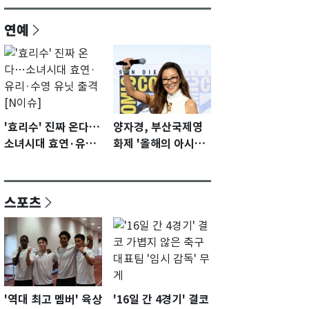
연예
'효리수' 진짜 온다…
양자경, 부산국제영
소녀시대 효연·유리·
화제 '올해의 아시아
수영 유닛 출격 [N이
영화인상' 수상…15
슈]
년만에 부산 온다
스포츠
'역대 최고 멤버' 육상
'16일 간 4경기' 결코