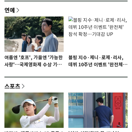
연예
여름엔 '호프', 가을엔 '가능한
블핑 지수·제니·로제·리사,
사랑'…국제영화제 수상 기대
데뷔 10주년 이벤트 '완전체'
감 [N이슈]
참석 확정…기대감 UP
스포츠