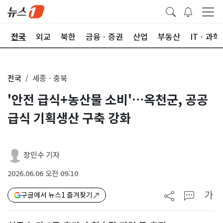
제
전국
외교
북한
금융ㆍ증권
산업
부동산
ITㆍ과학
전국
세종ㆍ충북
'안전 급식+농산물 소비'…옥천군, 공공
급식 기획생산 구축 강화
장인수 기자
2026.06.06 오전 09:10
가
구글에서 뉴스1 즐겨찾기