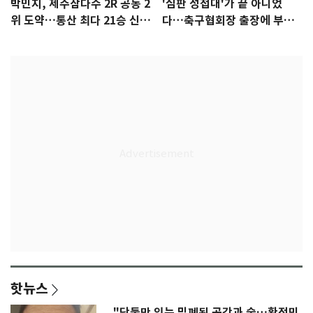
박민지, 제주삼다수 2R 공동 2
'심판 성접대'가 끝 아니었
위 도약…통산 최다 21승 신기
다…축구협회장 출장에 부인
록 도전
3회 동반 '펑펑'
핫뉴스
"단둘만 있는 밀폐된 공간과 술…황정민