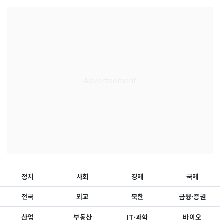
정치
사회
경제
국제
전국
외교
북한
금융·증권
산업
부동산
IT·과학
바이오