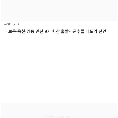
관련 기사
보은·옥천·영동 민선 9기 힘찬 출발…군수들 대도약 선언