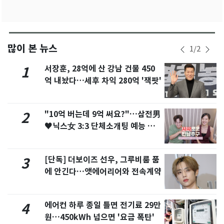
많이 본 뉴스
1
/
2
서장훈, 28억에 산 강남 건물 450
1
억 내놨다…세후 차익 280억 '잭팟'
"10억 버는데 9억 써요?"…삼전男
2
♥닉스女 3:3 단체소개팅 예능 화
제
[단독] 더보이즈 선우, 그루비룸 품
3
에 안긴다…앳에어리어와 전속계약
에어컨 하루 종일 틀면 전기료 29만
4
원…450kWh 넘으면 '요금 폭탄'