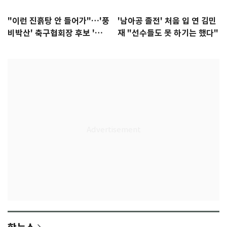
"이런 진흙탕 안 들어가"…'풍
'남아공 졸전' 처음 입 연 김민
비박산' 축구협회장 후보 '실
재 "선수들도 못 하기는 했다"
종'
핫뉴스