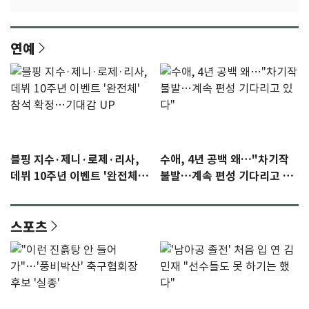
연예
블핑 지수·제니·로제·리사,
수애, 4년 공백 왜…"차기작
데뷔 10주년 이벤트 '완전체'
불발…계속 편성 기다리고 있
참석 확정…기대감 UP
다"
스포츠