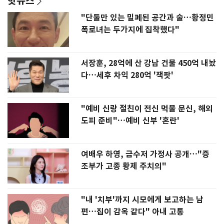
"단둘만 있는 밀폐된 공간과 술…황정민
폭로녀는 두가지에 집착했다"
서장훈, 28억에 산 강남 건물 450억 내놨
다…세후 차익 280억 '잭팟'
"예비 신랑 절친이 전신 먹물 문신, 해외
도피 준비"…예비 신부 '혼란'
여배우 하영, 금수저 가정사 공개…"증
조부가 고종 황제 주치의"
"내 '치부'까지 시모에게 보고하는 남
편…집이 감옥 같다" 아내 고통