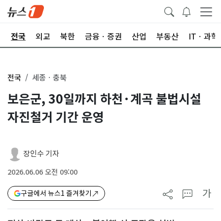
제
전국
외교
북한
금융ㆍ증권
산업
부동산
ITㆍ과학
전국
세종ㆍ충북
보은군, 30일까지 하천·계곡 불법시설
자진철거 기간 운영
장인수 기자
2026.06.06 오전 09:00
가
구글에서 뉴스1 즐겨찾기