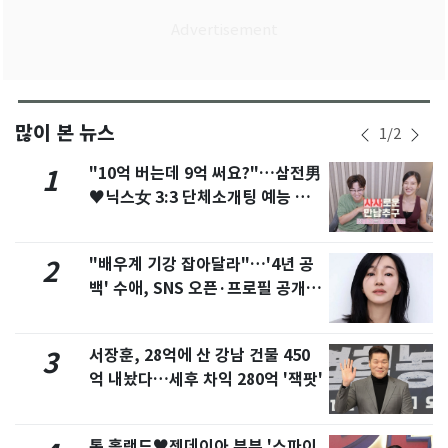
많이 본 뉴스
1
/
2
"10억 버는데 9억 써요?"…삼전男
1
♥닉스女 3:3 단체소개팅 예능 화
제
"배우계 기강 잡아달라"…'4년 공
2
백' 수애, SNS 오픈·프로필 공개
화제
서장훈, 28억에 산 강남 건물 450
3
억 내놨다…세후 차익 280억 '잭팟'
톰 홀랜드♥젠데이아 부부 '스파이