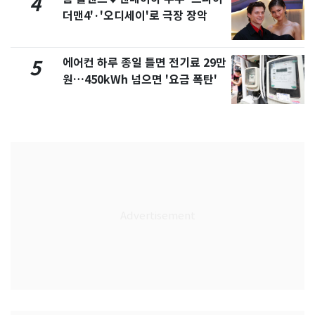
4
더맨4'·'오디세이'로 극장 장악
에어컨 하루 종일 틀면 전기료 29만
5
원…450kWh 넘으면 '요금 폭탄'