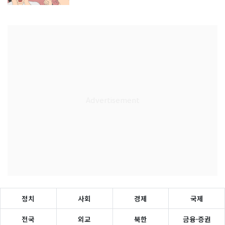
정치
사회
경제
국제
전국
외교
북한
금융·증권