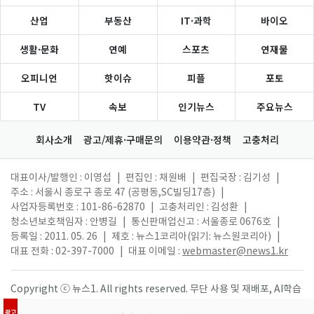
산업
부동산
IT·과학
바이오
생활·문화
연예
스포츠
연재물
오피니언
핫이슈
피플
포토
TV
속보
인기뉴스
주요뉴스
회사소개
광고/제휴·구매문의
이용약관·정책
고충처리
대표이사/발행인 : 이영섭
|
편집인 : 채원배
|
편집국장 : 김기성
|
주소 : 서울시 종로구 종로 47 (공평동,SC빌딩17층)
|
사업자등록번호 : 101-86-62870
|
고충처리인 : 김성환
|
청소년보호책임자 : 안병길
|
통신판매업신고 : 서울종로 0676호
|
등록일 : 2011. 05. 26
|
제호 : 뉴스1코리아(읽기: 뉴스원코리아)
|
대표 전화 : 02-397-7000
|
대표 이메일 :
webmaster@news1.kr
Copyright ⓒ 뉴스1. All rights reserved. 무단 사용 및 재배포, AI학습
활용 금지.
광고