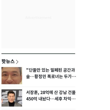
핫뉴스
"단둘만 있는 밀폐된 공간과
술…황정민 폭로녀는 두가지
에 집착했다"
서장훈, 28억에 산 강남 건물
450억 내놨다…세후 차익
280억 '잭팟'