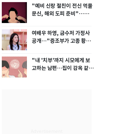
"예비 신랑 절친이 전신 먹물
문신, 해외 도피 준비"…예비
신부 '혼란'
여배우 하영, 금수저 가정사
공개…"증조부가 고종 황제
주치의"
"내 '치부'까지 시모에게 보
고하는 남편…집이 감옥 같
다" 아내 고통