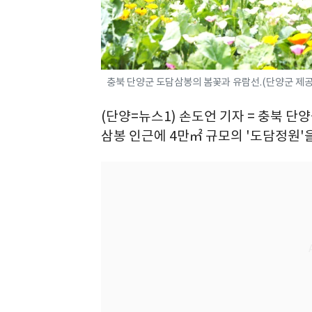
충북 단양군 도담삼봉의 봄꽃과 유람선.(단양군 제공.
(단양=뉴스1) 손도언 기자 = 충북 단
삼봉 인근에 4만㎡ 규모의 '도담정원'