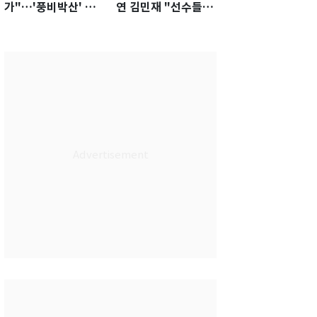
가"…'풍비박산' 축
연 김민재 "선수들도
구협회장 후보 '실종'
못 하기는 했다"