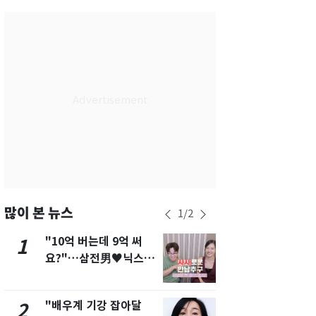
서울
37
℃
부산
35
℃
대구
39
℃
인천
37
℃
광주
38
℃
대전
37
℃
울산
33
℃
강릉
31
℃
많이 본 뉴스
1
/
2
제주
31
℃
"10억 버는데 9억 써
에어컨 하루
1
6
요?"…삼전男♥닉스女
전기료 29만
3:3 단체소개팅 예능 화
450kWh 
제
폭탄'
"배우계 기강 잡아달
"캐리비안 
2
7