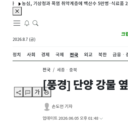
농심, 기상청과 폭염 취약계층에 백산수 5만병·식료품 2만식 전
크
2026.8.7 (금)
전국
정치
사회
경제
국제
외교
북한
금융ㆍ
전국
세종ㆍ충북
[풍경] 단양 강물 
가
손도언 기자
업데이트 2026.06.05 오후 01:48