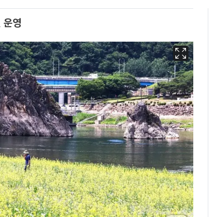
 운영
에어컨 하루 종일 틀면
6
전기료 29만 원…
450kWh 넘으면 '요금
폭탄'
"캐리비안 베이 여자 탈
7