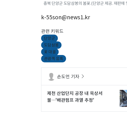
충북 단양군 도담삼봉의 봄꽃.(단양군 제공. 재판매 및
k-55son@news1.kr
관련 키워드
단양군
도담삼봉
꽃 대궐
관광객 유혹
손도언 기자
제천 산업단지 공장 내 옥상서
불…'배관펌프 과열 추정'