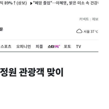
(상보)
"폐암 졸업"…이혜영, 밝은 미소 속 건강해진 근황 공개 [
커넥트
제보
|
제주
31
℃
문
서울
37
℃
부산
35
℃
스포츠
오피니언
피플
포토
TV
대구
39
℃
인천
37
℃
담정원 관광객 맞이
광주
38
℃
대전
37
℃
울산
33
℃
강릉
31
℃
제주
31
℃