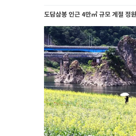
도담삼봉 인근 4만㎡ 규모 계절 정원