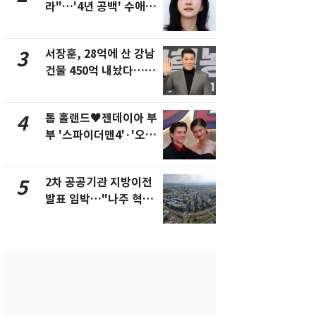
라"…'4년 공백' 수애,
의실에 남자
SNS 오픈·프로필 공개
요"…경찰 
화제
서장훈, 28억에 산 강남
2600만명 
3
8
건물 450억 내놨다…세
나나킥 베이
후 차익 280억 '잭팟'
의 깜짝 선물
톰 홀랜드♥젠데이아 부
축구협회, 
4
9
부 '스파이더맨4'·'오디
들 10여명 대
세이'로 극장 장악
대' 의혹…
픽 예선 등
2차 공공기관 지방이전
美 상원 클
5
10
발표 임박…"나주 혁신
리 난항…민
도시 최적"
·AML 보완