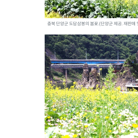
충북 단양군 도담삼봉의 봄꽃.(단양군 제공. 재판매 및