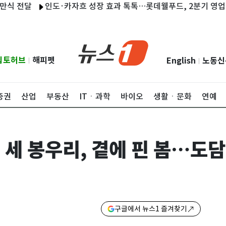
달
인도·카자흐 성장 효과 톡톡…롯데웰푸드, 2분기 영업익 89%↑
립토허브
해피펫
English
노동신
|
|
증권
산업
부동산
ITㆍ과학
바이오
생활ㆍ문화
연예
옆 세 봉우리, 곁에 핀 봄…도
구글에서 뉴스1 즐겨찾기