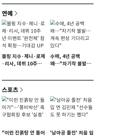
연예
블핑 지수·제니·로제
수애, 4년 공백
·리사, 데뷔 10주년
왜…"차기작 불발…
이벤트 '완전체' 참석
계속 편성 기다리고
확정…기대감 UP
있다"
스포츠
"이런 진흙탕 안 들어
'남아공 졸전' 처음 입