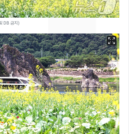
의실에 남자가 있어
요"…경찰 수사
2600만명 사로잡은 '바
8
 DB 금지)
나나킥 베이비'…농심
의 깜짝 선물
축구협회, 외국인 심판
9
들 10여명 대상 '성 접
대' 의혹…월드컵·올림
픽 예선 등
美 상원 클래리티법 처
10
리 난항…민주당 "윤리
·AML 보완 우선"