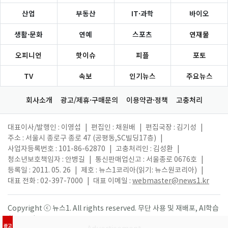
산업
부동산
IT·과학
바이오
생활·문화
연예
스포츠
연재물
오피니언
핫이슈
피플
포토
TV
속보
인기뉴스
주요뉴스
회사소개
광고/제휴·구매문의
이용약관·정책
고충처리
대표이사/발행인 : 이영섭
|
편집인 : 채원배
|
편집국장 : 김기성
|
주소 : 서울시 종로구 종로 47 (공평동,SC빌딩17층)
|
사업자등록번호 : 101-86-62870
|
고충처리인 : 김성환
|
청소년보호책임자 : 안병길
|
통신판매업신고 : 서울종로 0676호
|
등록일 : 2011. 05. 26
|
제호 : 뉴스1코리아(읽기: 뉴스원코리아)
|
대표 전화 : 02-397-7000
|
대표 이메일 :
webmaster@news1.kr
Copyright ⓒ 뉴스1. All rights reserved. 무단 사용 및 재배포, AI학습
활용 금지.
광고