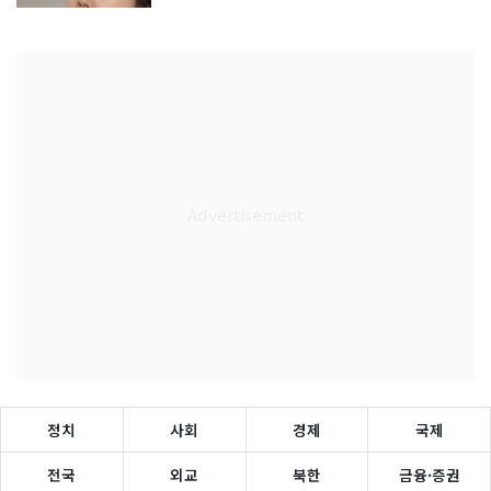
정치
사회
경제
국제
전국
외교
북한
금융·증권