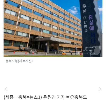
충북도청(자료사진)
(세종ㆍ충북=뉴스1) 윤원진 기자 = ◇충북도