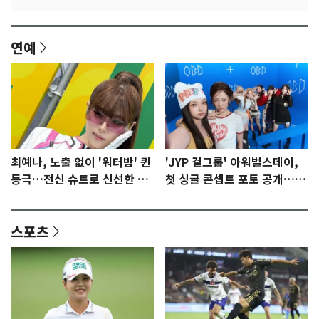
연예
최예나, 노출 없이 '워터밤' 퀸
'JYP 걸그룹' 아워벌스데이,
등극…전신 슈트로 신선한 충
첫 싱글 콘셉트 포토 공개…청
격 [N샷]
량·키치
스포츠