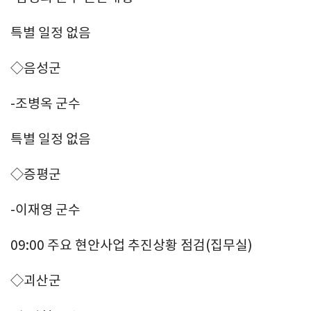
특별 일정 없음
◇음성군
-조병옥 군수
특별 일정 없음
◇증평군
-이재영 군수
09:00 주요 현안사업 추진상황 점검(집무실)
◇괴산군