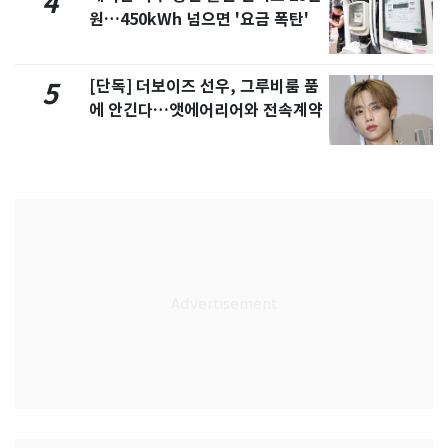
4
원…450kWh 넘으면 '요금 폭탄'
[단독] 더보이즈 선우, 그루비룸 품
5
에 안긴다…앳에어리어와 전속계약