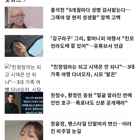
홍석천 "6개월마다 성병 검사받는다…
그래야 맘 편히 성생활" 깜짝 고백
'김구라子' 그리, 할머니외 여행서 "친모
전라도에 잘 있어"…유튜브서 언급
"친정엄마는 되고 시댁은 안 되냐"…3대
가족 여행 다녀오자, 시모 '발끈'
한정수, 황정민 응원 "얼굴 알려진 연예
인만 호구…폭로녀도 신분 공개해라"
장윤정, 뱅스타일 단발머리 변신…어려
진 비주얼 눈길