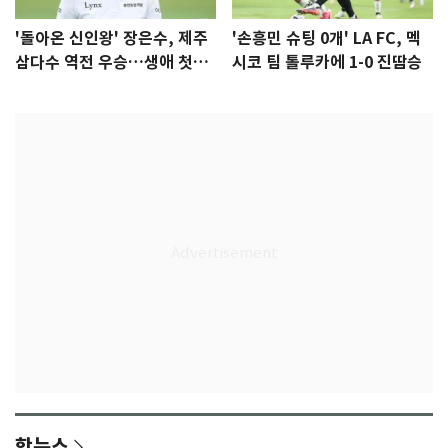
'돌아온 신인왕' 장은수, 제주
'손흥민 슈팅 0개' LA FC, 멕
삼다수 역전 우승…생애 첫승
시코 팀 톨루카에 1-0 진땀승
감격
핫뉴스