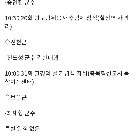
-송인헌 군수
10:30 20회 향토방위용사 추념제 참석(칠성면 사평
리)
◇진천군
-전도성 군수 권한대행
10:00 31회 환경의 날 기념식 참석(충북혁신도시 복
합혁신센터)
◇보은군
-최재형 군수
특별 일정 없음