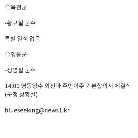
◇옥천군
-황규철 군수
특별 일정 없음
◇영동군
-정영철 군수
14:00 영동양수 외천마 주민이주 기본합의서 체결식
(군청 상황실)
blueseeking@news1.kr