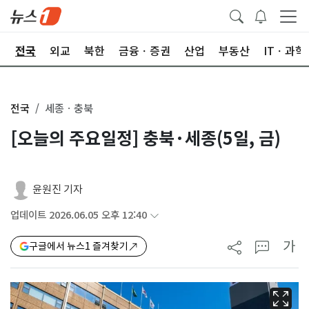
제
전국
외교
북한
금융ㆍ증권
산업
부동산
ITㆍ과학
전국
세종ㆍ충북
[오늘의 주요일정] 충북·세종(5일, 금)
윤원진 기자
업데이트 2026.06.05 오후 12:40
가
구글에서 뉴스1 즐겨찾기