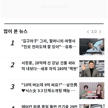
많이 본 뉴스
1
/
2
'김구라子' 그리, 할머니외 여행서
1
"친모 전라도에 잘 있어"…유튜브
서 언급
서장훈, 28억에 산 강남 건물 450
2
억 내놨다…세후 차익 280억 '잭팟'
"10억 버는데 9억 써요?"…삼전男
3
♥닉스女 3:3 단체소개팅 예능 화
제
에어컨 하루 종일 틀면 전기료 29만