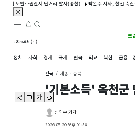
일 도발…원산서 단거리 발사(종합)
박완수 지사, 합천 축산농가 찾
크
2026.8.6 (목)
전국
정치
사회
경제
국제
외교
북한
금융ㆍ
전국
세종ㆍ충북
'기본소득' 옥천군
가
장인수 기자
2026.05.20 오후 01:58