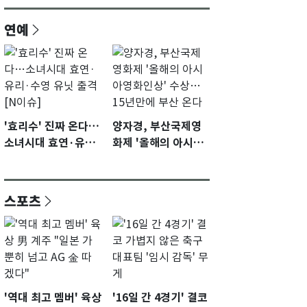
연예
'효리수' 진짜 온다…
양자경, 부산국제영
소녀시대 효연·유리·
화제 '올해의 아시아
수영 유닛 출격 [N이
영화인상' 수상…15
슈]
년만에 부산 온다
스포츠
'역대 최고 멤버' 육상
'16일 간 4경기' 결코