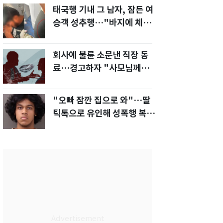
태국행 기내 그 남자, 잠든 여
승객 성추행…"바지에 체액
까지 묻었다"
회사에 불륜 소문낸 직장 동
료…경고하자 "사모님께도
말씀드리겠다"
"오빠 잠깐 집으로 와"…딸
틱톡으로 유인해 성폭행 복수
한 아빠