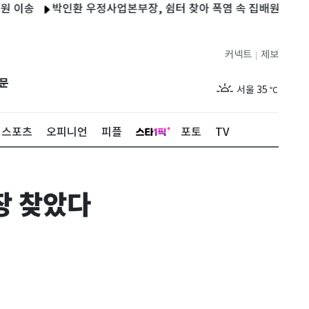
박인환 우정사업본부장, 쉼터 찾아 폭염 속 집배원 안전 살펴
커넥트
제보
|
제주
30
℃
문
서울
35
℃
부산
31
℃
스포츠
오피니언
피플
포토
TV
대구
33
℃
인천
33
℃
장 찾았다
광주
32
℃
대전
35
℃
울산
30
℃
강릉
27
℃
제주
30
℃