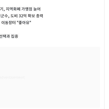
기, 지역화폐 가맹점 늘어
수, 도비 32억 확보 총력
이동장터 "좋아유"
…선택과 집중