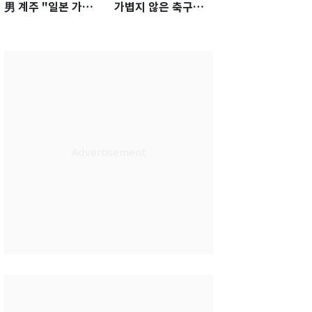
男 계주 "일본 가뿐히
가볍지 않은 축구대
넘고 AG 金 따겠다"
표팀 '임시 감독' 무게