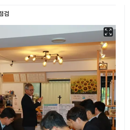
 점검
삼성전자·SK하이닉스
6
"주주 환원 의미 있게
확대할 것" 약속
펄펄 끓는 서울, 40도
7