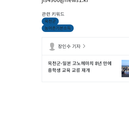
관련 키워드
옥천군
농어촌기본소득
장인수 기자
옥천군-일본 고노헤마치 8년 만에
중학생 교육 교류 재개