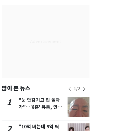
서울
35
℃
부산
31
℃
대구
33
℃
인천
33
℃
광주
32
℃
대전
35
℃
울산
30
℃
강릉
27
℃
많이 본 뉴스
1
/
2
제주
30
℃
"눈 안감기고 입 돌아
삼성전자·S
1
6
가"…'8혼' 유퉁, 안면
"주주 환원 
마비 근황 유튜브서 공
확대할 것" 
개
"10억 버는데 9억 써
펄펄 끓는 서
2
7