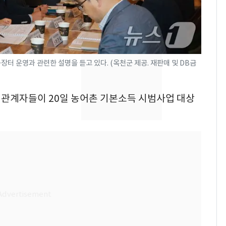
돌파하나…한낮 39도
폭염[오늘날씨]
SK하이닉스 또 프리마
8
켓 하한가…달랑 11주
에 시초가 소동
장터 운영과 관련한 설명을 듣고 있다. (옥천군 제공. 재판매 및 DB금
전남광주통합특별시 정
9
무부시장 후보 백승주·
처 관계자들이 20일 농어촌 기본소득 시범사업 대상
윤난실 지명
[단독]"이번 역은 신논
10
현, 토스역입니다"…서
울 지하철에 토스 이름
새겼다