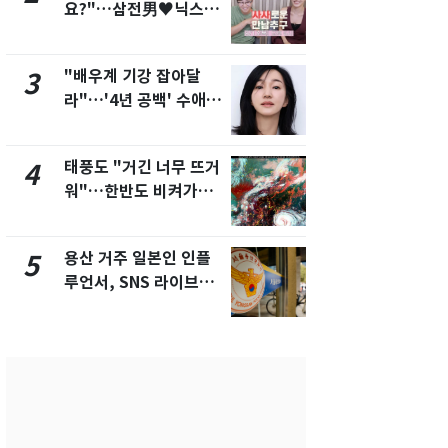
요?"…삼전男♥닉스女
돌파하나…한
3:3 단체소개팅 예능 화
폭염[오늘날
제
"배우계 기강 잡아달
SK하이닉스
3
8
라"…'4년 공백' 수애,
켓 하한가…
SNS 오픈·프로필 공개
에 시초가 
화제
태풍도 "거긴 너무 뜨거
전남광주통
4
9
워"…한반도 비켜가는
무부시장 후
'돌핀'과 '찬홈'
윤난실 지명
용산 거주 일본인 인플
[단독]"이번
5
10
루언서, SNS 라이브방
현, 토스역
송 도중 사망
울 지하철에
새겼다