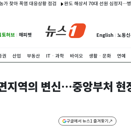
아 폭염 대응상황 점검
완도 해상서 70대 선원 심정지…병원 이송
립토허브
해피펫
English
노동신
|
|
증권
산업
부동산
ITㆍ과학
바이오
생활ㆍ문화
연예
 면지역의 변신…중앙부처 현
구글에서 뉴스1 즐겨찾기