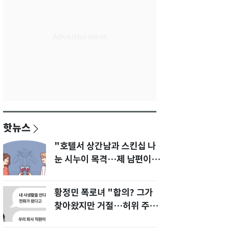
핫뉴스
"호텔서 상간남과 스킨십 나
눈 시누이 목격…제 남편이
입 다물라 하네요"
황정민 폭로녀 "합의? 그가
찾아왔지만 거절…허위 주장
다 밝힐 수 있다"