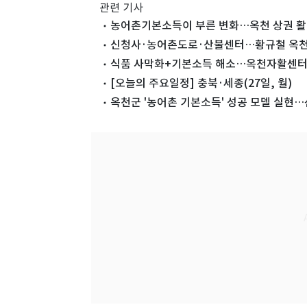
관련 기사
농어촌기본소득이 부른 변화…옥천 상권 활
신청사·농어촌도로·산불센터…황규철 옥천군
식품 사막화+기본소득 해소…옥천자활센터 
[오늘의 주요일정] 충북·세종(27일, 월)
옥천군 '농어촌 기본소득' 성공 모델 실현