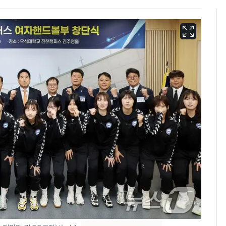
13호 태풍 '돌핀' 日오
6
키나와·가고시마현 접
근…26만명 대피령
"캐리비안 베이 여자 탈
7