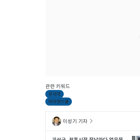
관련 키워드
우석대
여자핸드볼
이성기 기자
괴산군, 전통시장 장날마다 얼음물