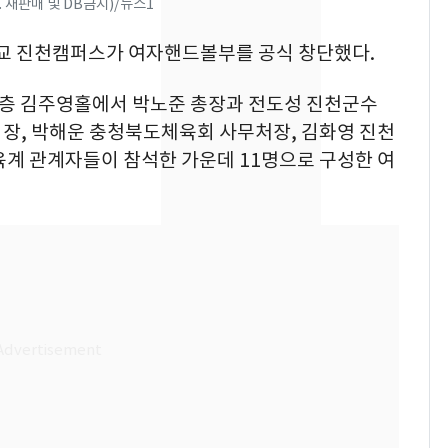
 재판매 및 DB금지)/뉴스1
의실에 남자가 있어
요"…경찰 수사
학교 진천캠퍼스가 여자핸드볼부를 공식 창단했다.
전남광주 화정역 인근서
8
교통사고로 40대 심정
1층 김주영홀에서 박노준 총장과 전도성 진천군수
지…6명 부상
장, 박해운 충청북도체육회 사무처장, 김화영 진천
육계 관계자들이 참석한 가운데 11명으로 구성한 여
[단독]중수청 가는 검찰
9
수사관 경력 합산 추
진…법무사·집행관 '혜
택' 유지
축구협회, 외국인 심판
10
들 10여명 대상 '성 접
대' 의혹…월드컵·올림
픽 예선 등