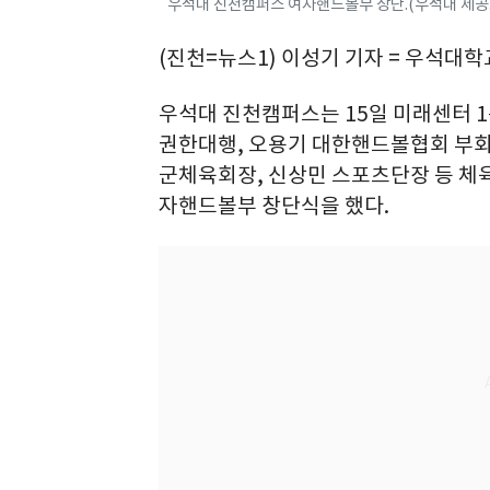
우석대 진천캠퍼스 여자핸드볼부 창단.(우석대 제공.
(진천=뉴스1) 이성기 기자 = 우석대
우석대 진천캠퍼스는 15일 미래센터 
권한대행, 오용기 대한핸드볼협회 부회
군체육회장, 신상민 스포츠단장 등 체
자핸드볼부 창단식을 했다.