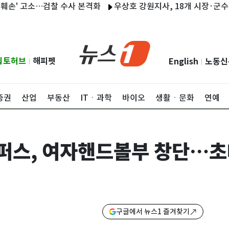
 고소…검찰 수사 본격화
우상호 강원지사, 18개 시장·군수와 첫 
립토허브
해피펫
English
노동신
|
|
증권
산업
부동산
ITㆍ과학
바이오
생활ㆍ문화
연예
퍼스, 여자핸드볼부 창단…초
구글에서 뉴스1 즐겨찾기