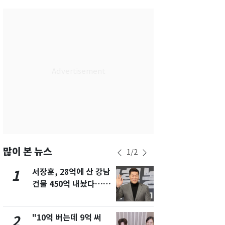
서울
34
℃
부산
29
℃
대구
34
℃
인천
34
℃
광주
34
℃
대전
35
℃
울산
29
℃
강릉
28
℃
많이 본 뉴스
1
/
2
제주
29
℃
서장훈, 28억에 산 강남
13호 태풍 '
1
6
건물 450억 내놨다…세
키나와·가고
후 차익 280억 '잭팟'
근…26만명
"10억 버는데 9억 써
"캐리비안 
2
7