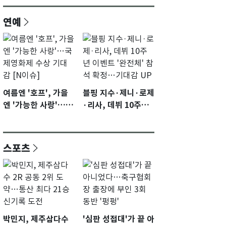
연예
여름엔 '호프', 가을
블핑 지수·제니·로제
엔 '가능한 사랑'…국
·리사, 데뷔 10주년
제영화제 수상 기대
이벤트 '완전체' 참석
감 [N이슈]
확정…기대감 UP
스포츠
박민지, 제주삼다수
'심판 성접대'가 끝 아