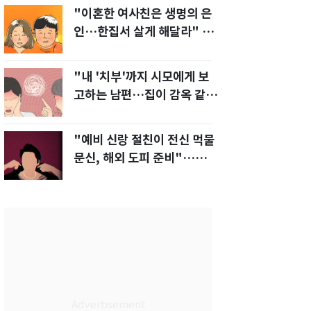
"이혼한 여사친은 생명의 은
인…한집서 살게 해달라" 남
편 요구에 '절망'
"내 '치부'까지 시모에게 보
고하는 남편…집이 감옥 같
다" 아내 고통
"예비 신랑 절친이 전신 먹물
문신, 해외 도피 준비"…예비
신부 '혼란'