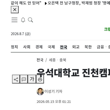
같이 해도 안 믿어"
오은택 전 남구청장, 박재범 청장 '명예훼손'
크
2026.8.7 (금)
전국
정치
사회
경제
국제
외교
북한
금융ㆍ
전국
세종ㆍ충북
우석대학교 진천캠
가
이성기 기자
2026.05.15 오후 01:21