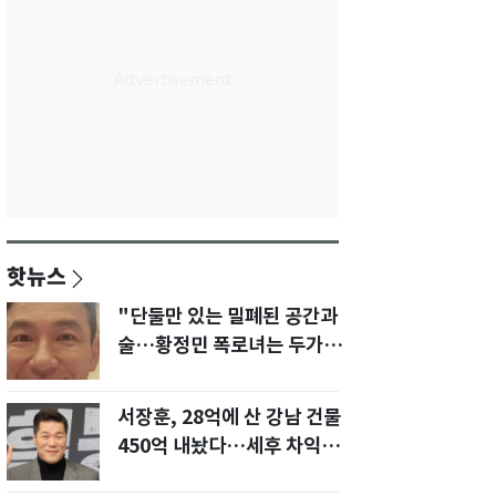
핫뉴스
"단둘만 있는 밀폐된 공간과
술…황정민 폭로녀는 두가지
에 집착했다"
서장훈, 28억에 산 강남 건물
450억 내놨다…세후 차익
280억 '잭팟'