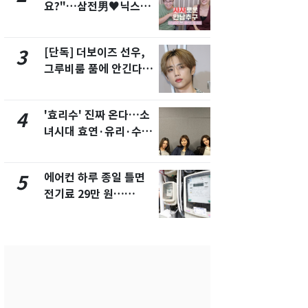
요?"…삼전男♥닉스女
의실에 남자
3:3 단체소개팅 예능 화
요"…경찰 
제
[단독] 더보이즈 선우,
전남광주 화
3
8
그루비룸 품에 안긴다…
교통사고로 
앳에어리어와 전속계약
지…6명 부
'효리수' 진짜 온다…소
[단독]중수
4
9
녀시대 효연·유리·수영
수사관 경력
유닛 출격 [N이슈]
진…법무사·
택' 유지
에어컨 하루 종일 틀면
축구협회, 
5
10
전기료 29만 원…
들 10여명 대
450kWh 넘으면 '요금
대' 의혹…
폭탄'
픽 예선 등