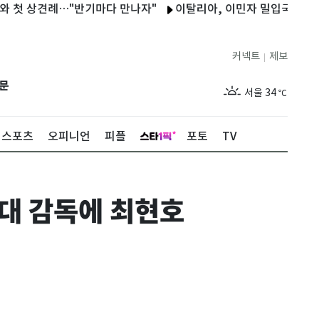
상견례…"반기마다 만나자"
이탈리아, 이민자 밀입국 조직 적발…'
커넥트
제보
|
제주
29
℃
문
서울
34
℃
부산
29
℃
스포츠
오피니언
피플
포토
TV
대구
34
℃
인천
34
℃
대 감독에 최현호
광주
34
℃
대전
35
℃
울산
29
℃
강릉
28
℃
제주
29
℃