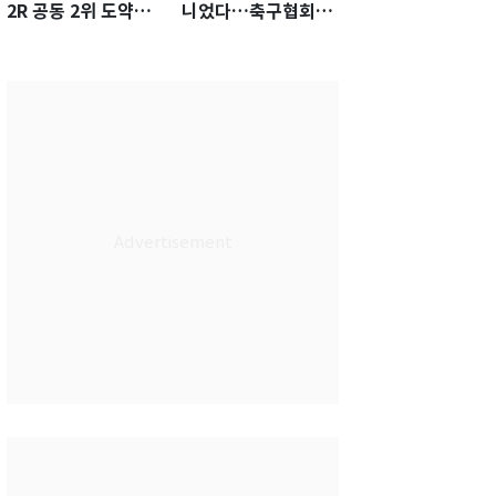
2R 공동 2위 도약…
니었다…축구협회장
통산 최다 21승 신기
출장에 부인 3회 동반
록 도전
'펑펑'