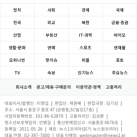
정치
사회
경제
국제
전국
외교
북한
금융·증권
산업
부동산
IT·과학
바이오
생활·문화
연예
스포츠
연재물
오피니언
핫이슈
피플
포토
TV
속보
인기뉴스
주요뉴스
회사소개
광고/제휴·구매문의
이용약관·정책
고충처리
대표이사/발행인 : 이영섭
|
편집인 : 채원배
|
편집국장 : 김기성
|
주소 : 서울시 종로구 종로 47 (공평동,SC빌딩17층)
|
사업자등록번호 : 101-86-62870
|
고충처리인 : 김성환
|
청소년보호책임자 : 안병길
|
통신판매업신고 : 서울종로 0676호
|
등록일 : 2011. 05. 26
|
제호 : 뉴스1코리아(읽기: 뉴스원코리아)
|
대표 전화 : 02-397-7000
|
대표 이메일 :
webmaster@news1.kr