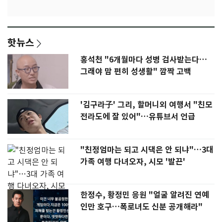
핫뉴스
홍석천 "6개월마다 성병 검사받는다…
그래야 맘 편히 성생활" 깜짝 고백
'김구라子' 그리, 할머니외 여행서 "친모
전라도에 잘 있어"…유튜브서 언급
"친정엄마는 되고 시댁은 안 되냐"…3대
가족 여행 다녀오자, 시모 '발끈'
한정수, 황정민 응원 "얼굴 알려진 연예
인만 호구…폭로녀도 신분 공개해라"