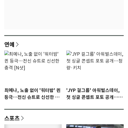
연예
최예나, 노출 없이 '워터밤' 퀸
'JYP 걸그룹' 아워벌스데이,
등극…전신 슈트로 신선한 충
첫 싱글 콘셉트 포토 공개…청
격 [N샷]
량·키치
스포츠