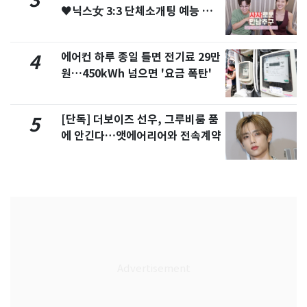
3
♥닉스女 3:3 단체소개팅 예능 화
제
에어컨 하루 종일 틀면 전기료 29만
4
원…450kWh 넘으면 '요금 폭탄'
[단독] 더보이즈 선우, 그루비룸 품
5
에 안긴다…앳에어리어와 전속계약