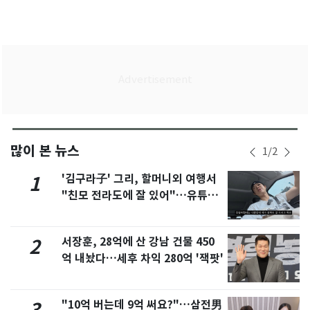
많이 본 뉴스
1
/
2
'김구라子' 그리, 할머니외 여행서
1
"친모 전라도에 잘 있어"…유튜브
서 언급
서장훈, 28억에 산 강남 건물 450
2
억 내놨다…세후 차익 280억 '잭팟'
"10억 버는데 9억 써요?"…삼전男