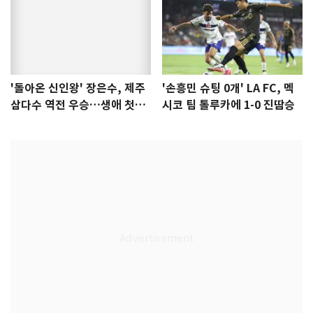
'돌아온 신인왕' 장은수, 제주
'손흥민 슈팅 0개' LA FC, 멕
삼다수 역전 우승…생애 첫승
시코 팀 톨루카에 1-0 진땀승
감격