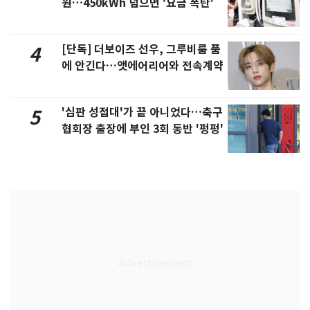
원…450kWh 넘으면 '요금 폭탄'
[단독] 더보이즈 선우, 그루비룸 품
4
에 안긴다…앳에어리어와 전속계약
'심판 성접대'가 끝 아니었다…축구
5
협회장 출장에 부인 3회 동반 '펑펑'