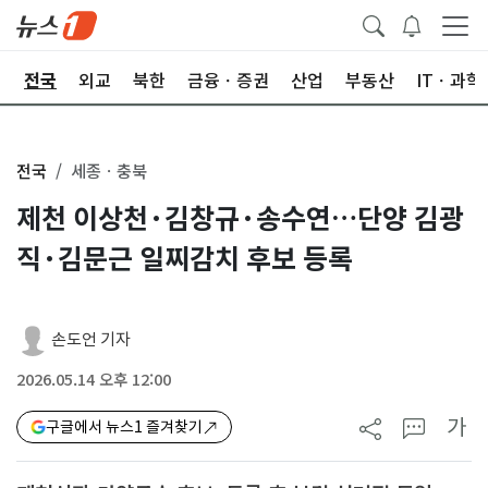
제
전국
외교
북한
금융ㆍ증권
산업
부동산
ITㆍ과학
전국
세종ㆍ충북
제천 이상천·김창규·송수연…단양 김광
직·김문근 일찌감치 후보 등록
손도언 기자
2026.05.14 오후 12:00
가
구글에서 뉴스1 즐겨찾기