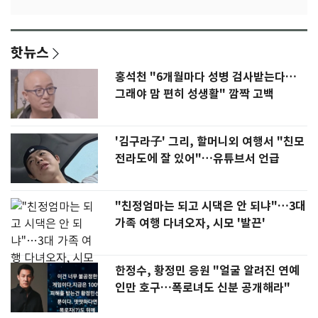
핫뉴스
홍석천 "6개월마다 성병 검사받는다…
그래야 맘 편히 성생활" 깜짝 고백
'김구라子' 그리, 할머니외 여행서 "친모
전라도에 잘 있어"…유튜브서 언급
"친정엄마는 되고 시댁은 안 되냐"…3대
가족 여행 다녀오자, 시모 '발끈'
한정수, 황정민 응원 "얼굴 알려진 연예
인만 호구…폭로녀도 신분 공개해라"