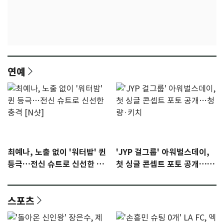
연예
최예나, 노출 없이 '워터밤' 퀸
'JYP 걸그룹' 아워벌스데이,
등극…전신 슈트로 신선한 충
첫 싱글 콘셉트 포토 공개…청
격 [N샷]
량·키치
스포츠