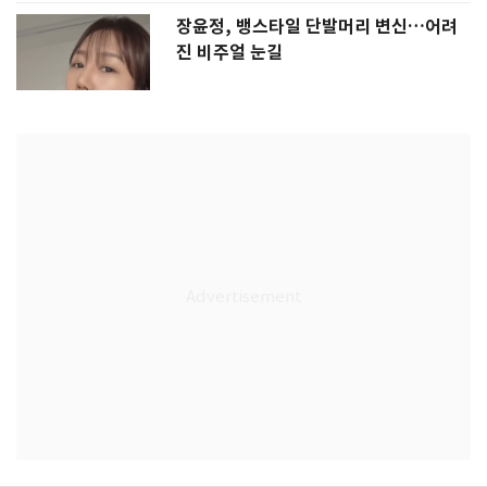
장윤정, 뱅스타일 단발머리 변신…어려
진 비주얼 눈길