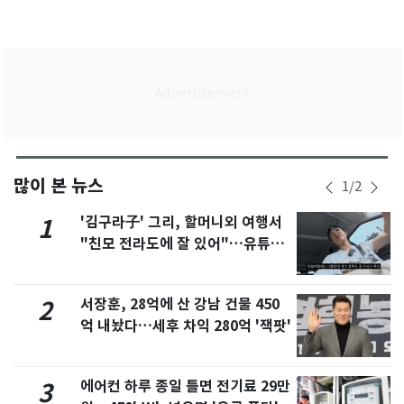
많이 본 뉴스
1
/
2
'김구라子' 그리, 할머니외 여행서
1
"친모 전라도에 잘 있어"…유튜브
서 언급
서장훈, 28억에 산 강남 건물 450
2
억 내놨다…세후 차익 280억 '잭팟'
에어컨 하루 종일 틀면 전기료 29만
3