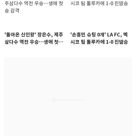
'돌아온 신인왕' 장은수, 제주
'손흥민 슈팅 0개' LA FC, 멕
삼다수 역전 우승…생애 첫승
시코 팀 톨루카에 1-0 진땀승
감격