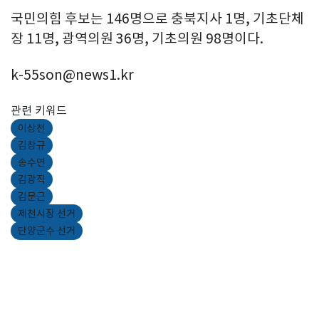
국민의힘 후보는 146명으로 충북지사 1명, 기초단체
장 11명, 광역의원 36명, 기초의원 98명이다.
k-55son@news1.kr
관련 키워드
이상천
김창규
송수연
김광직
김문근
제천시장 선거
단양군수 선거