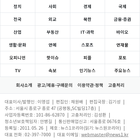
정치
사회
경제
국제
전국
외교
북한
금융·증권
산업
부동산
IT·과학
바이오
생활·문화
연예
스포츠
연재물
오피니언
핫이슈
피플
포토
TV
속보
인기뉴스
주요뉴스
회사소개
광고/제휴·구매문의
이용약관·정책
고충처리
대표이사/발행인 : 이영섭
|
편집인 : 채원배
|
편집국장 : 김기성
|
주소 : 서울시 종로구 종로 47 (공평동,SC빌딩17층)
|
사업자등록번호 : 101-86-62870
|
고충처리인 : 김성환
|
청소년보호책임자 : 안병길
|
통신판매업신고 : 서울종로 0676호
|
등록일 : 2011. 05. 26
|
제호 : 뉴스1코리아(읽기: 뉴스원코리아)
|
대표 전화 : 02-397-7000
|
대표 이메일 :
webmaster@news1.kr