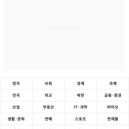
정치
사회
경제
국제
전국
외교
북한
금융·증권
산업
부동산
IT·과학
바이오
생활·문화
연예
스포츠
연재물