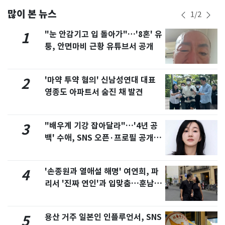
많이 본 뉴스
1
/
2
"눈 안감기고 입 돌아가"…'8혼' 유
1
퉁, 안면마비 근황 유튜브서 공개
'마약 투약 혐의' 신남성연대 대표
2
영종도 아파트서 숨진 채 발견
"배우계 기강 잡아달라"…'4년 공
3
백' 수애, SNS 오픈·프로필 공개
화제
'손종원과 열애설 해명' 여연희, 파
4
리서 '진짜 연인'과 입맞춤…훈남이
네 [N샷]
용산 거주 일본인 인플루언서, SNS
5