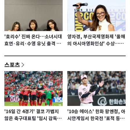
'효리수' 진짜 온다…소녀시대
양자경, 부산국제영화제 '올해
효연·유리·수영 유닛 출격 [N
의 아시아영화인상' 수상…15
이슈]
년만에 부산 온다
스포츠
'16일 간 4경기' 결코 가볍지
'10승 에이스' 한화 왕옌청, 아
않은 축구대표팀 '임시 감독'
시안게임서 한국전 '표적 등
무게
판' 가능성