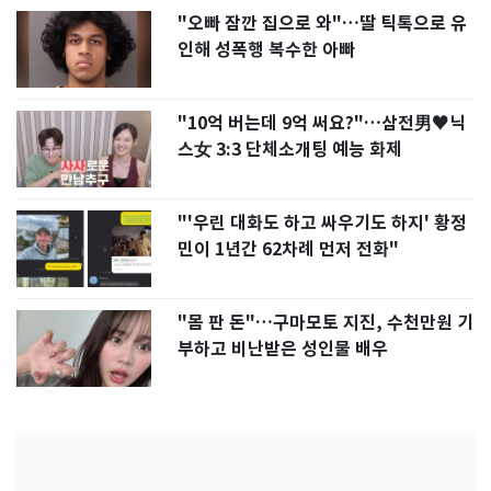
"오빠 잠깐 집으로 와"…딸 틱톡으로 유
인해 성폭행 복수한 아빠
"10억 버는데 9억 써요?"…삼전男♥닉
스女 3:3 단체소개팅 예능 화제
"'우린 대화도 하고 싸우기도 하지' 황정
민이 1년간 62차례 먼저 전화"
"몸 판 돈"…구마모토 지진, 수천만원 기
부하고 비난받은 성인물 배우