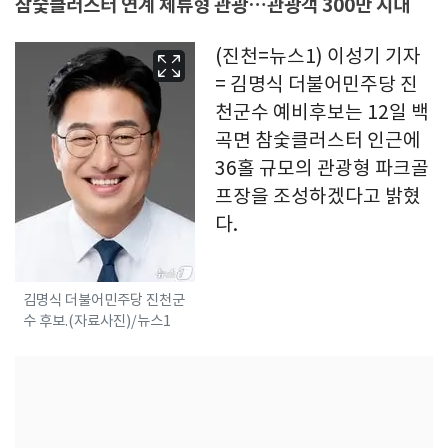
참숯클러스터 연계 체류형 관광…관광객 300만 시대
(진천=뉴스1) 이성기 기자
= 김명식 더불어민주당 진
천군수 예비후보는 12일 백
곡면 참숯클러스터 인근에
36홀 규모의 관광형 파크골
프장을 조성하겠다고 밝혔
다.
김명식 더불어민주당 진천군
수 후보.(자료사진)/뉴스1