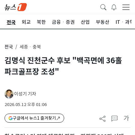
전국
제
외교
북한
금융ㆍ증권
산업
부동산
ITㆍ과학
전국
세종ㆍ충북
김명식 진천군수 후보 "백곡면에 36홀
파크골프장 조성"
이성기 기자
2026.05.12 오후 01:06
가
구글에서 뉴스1 즐겨찾기