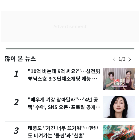
많이 본 뉴스
1
/
2
"10억 버는데 9억 써요?"…삼전男
1
♥닉스女 3:3 단체소개팅 예능 화
제
"배우계 기강 잡아달라"…'4년 공
2
백' 수애, SNS 오픈·프로필 공개
화제
태풍도 "거긴 너무 뜨거워"…한반
3
도 비켜가는 '돌핀'과 '찬홈'