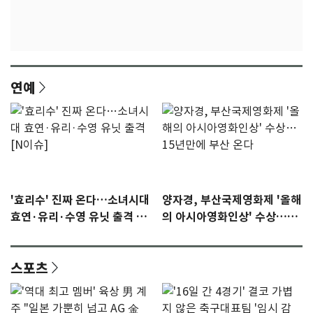
연예
'효리수' 진짜 온다…소녀시대
양자경, 부산국제영화제 '올해
효연·유리·수영 유닛 출격 [N
의 아시아영화인상' 수상…15
이슈]
년만에 부산 온다
스포츠