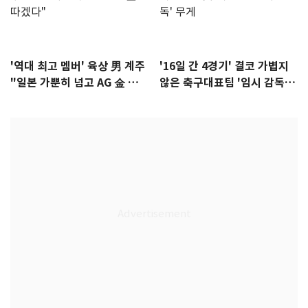
'역대 최고 멤버' 육상 男 계주
'16일 간 4경기' 결코 가볍지
"일본 가뿐히 넘고 AG 金 따겠
않은 축구대표팀 '임시 감독'
다"
무게