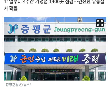
11일부터 4주간 가맹점 1400곳 점검…건전한 유통질
서 확립
증평군청 ⓒ 뉴스1