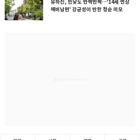
유하진, 민낯도 반짝반짝…'14세 연상
예비남편' 강균성이 반한 청순 미모