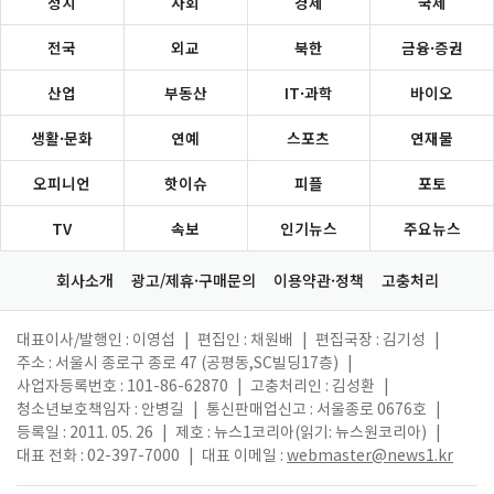
정치
사회
경제
국제
전국
외교
북한
금융·증권
산업
부동산
IT·과학
바이오
생활·문화
연예
스포츠
연재물
오피니언
핫이슈
피플
포토
TV
속보
인기뉴스
주요뉴스
회사소개
광고/제휴·구매문의
이용약관·정책
고충처리
대표이사/발행인 : 이영섭
|
편집인 : 채원배
|
편집국장 : 김기성
|
주소 : 서울시 종로구 종로 47 (공평동,SC빌딩17층)
|
사업자등록번호 : 101-86-62870
|
고충처리인 : 김성환
|
청소년보호책임자 : 안병길
|
통신판매업신고 : 서울종로 0676호
|
등록일 : 2011. 05. 26
|
제호 : 뉴스1코리아(읽기: 뉴스원코리아)
|
대표 전화 : 02-397-7000
|
대표 이메일 :
webmaster@news1.kr