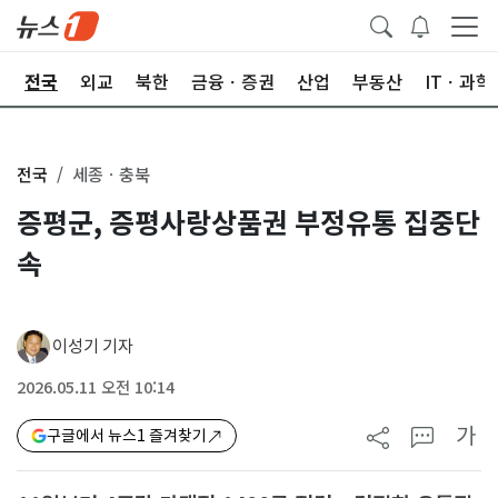
제
전국
외교
북한
금융ㆍ증권
산업
부동산
ITㆍ과학
전국
세종ㆍ충북
증평군, 증평사랑상품권 부정유통 집중단
속
이성기 기자
2026.05.11 오전 10:14
가
구글에서 뉴스1 즐겨찾기