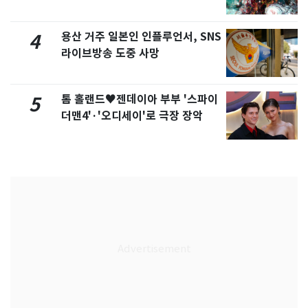
용산 거주 일본인 인플루언서, SNS
4
라이브방송 도중 사망
톰 홀랜드♥젠데이아 부부 '스파이
5
더맨4'·'오디세이'로 극장 장악