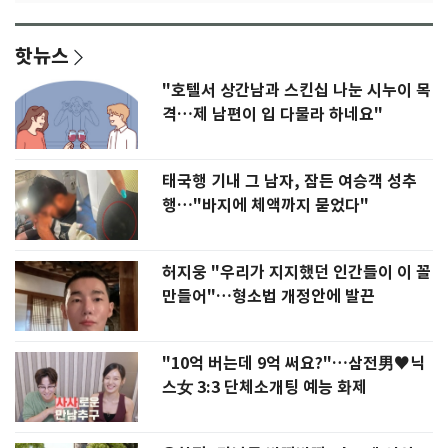
핫뉴스
"호텔서 상간남과 스킨십 나눈 시누이 목
격…제 남편이 입 다물라 하네요"
태국행 기내 그 남자, 잠든 여승객 성추
행…"바지에 체액까지 묻었다"
허지웅 "우리가 지지했던 인간들이 이 꼴
만들어"…형소법 개정안에 발끈
"10억 버는데 9억 써요?"…삼전男♥닉
스女 3:3 단체소개팅 예능 화제