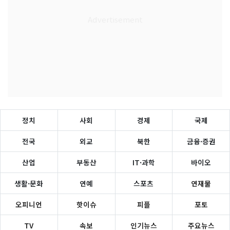
정치
사회
경제
국제
전국
외교
북한
금융·증권
산업
부동산
IT·과학
바이오
생활·문화
연예
스포츠
연재물
오피니언
핫이슈
피플
포토
TV
속보
인기뉴스
주요뉴스