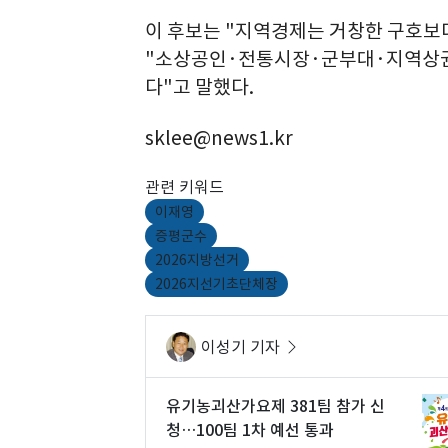
이 후보는 "지역경제는 거창한 구호보
"소상공인·전통시장·군부대·지역상권
다"고 말했다.
sklee@news1.kr
관련 키워드
이재영
증평군수
2026지방선거
2026지선기초단체장
이성기 기자
유기농괴산가요제 381팀 참가 신
청…100팀 1차 예선 통과