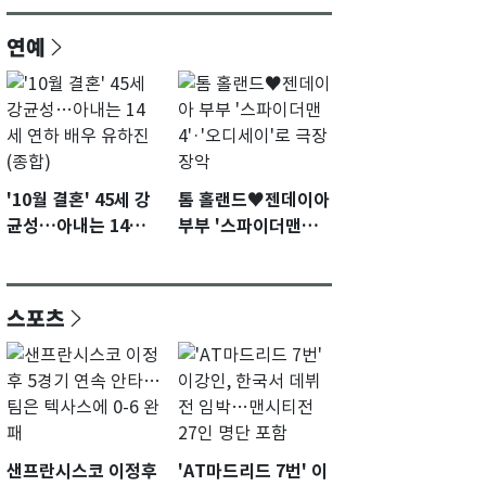
연예
'10월 결혼' 45세 강
톰 홀랜드♥젠데이아
균성…아내는 14세
부부 '스파이더맨
연하 배우 유하진(종
4'·'오디세이'로 극장
합)
장악
스포츠
샌프란시스코 이정후
'AT마드리드 7번' 이