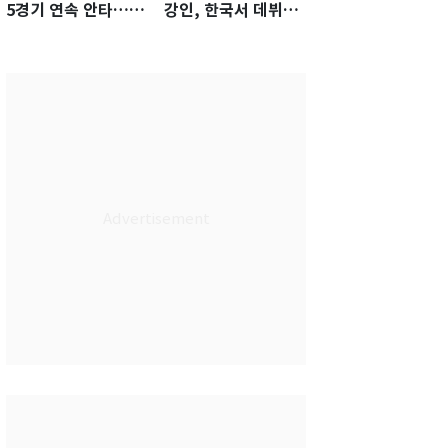
5경기 연속 안타…팀
강인, 한국서 데뷔전
은 텍사스에 0-6 완패
임박…맨시티전 27
인 명단 포함