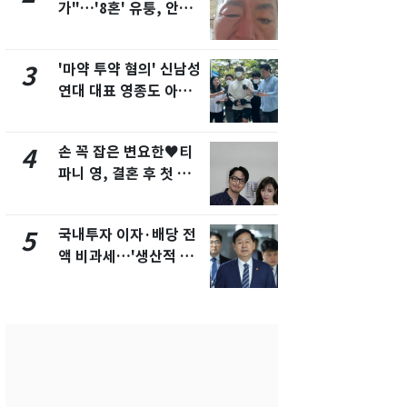
가"…'8혼' 유퉁, 안면
추미애 경기지
마비 근황 유튜브서 공
비상 상황' 
개
'마약 투약 혐의' 신남성
용산 거주 
3
8
연대 대표 영종도 아파
루언서, SN
트서 숨진 채 발견
송 도중 사망
손 꼭 잡은 변요한♥티
삼성전자·S
4
9
파니 영, 결혼 후 첫 부
"주주 환원 
부동반 데이트 '화제'
확대할 것" 
국내투자 이자·배당 전
시가 46억 
5
10
액 비과세…'생산적 금
세 2배…'
융 ISA' 신설
택·초고가'
합)