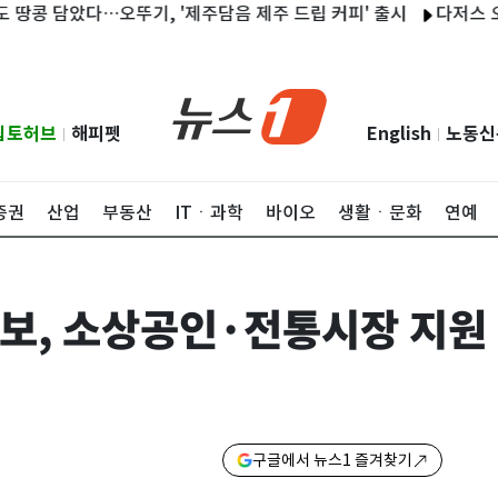
담았다…오뚜기, '제주담음 제주 드립 커피' 출시
다저스 오타니, 
립토허브
해피펫
English
노동신
|
|
증권
산업
부동산
ITㆍ과학
바이오
생활ㆍ문화
연예
보, 소상공인·전통시장 지원
구글에서 뉴스1 즐겨찾기