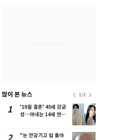
부산
27
℃
대구
30
℃
인천
32
℃
광주
28
℃
대전
28
℃
울산
28
℃
강릉
27
℃
제주
27
℃
많이 본 뉴스
1
/
2
'10월 결혼' 45세 강균
경기 광주 
1
6
성…아내는 14세 연하
서 40대 女 
배우 유하진(종합)
견…시신 옆엔
"눈 안감기고 입 돌아
"사실상 부
2
7