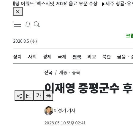
 어워드 '맥스서밋 2026' 음료 부문 수상
제주 청귤·우도 땅콩 
크
2026.8.5 (수)
전국
정치
사회
경제
국제
외교
북한
금융ㆍ
전국
세종ㆍ충북
이재영 증평군수 후
가
이성기 기자
2026.05.10 오후 02:41