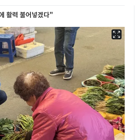
에 활력 불어넣겠다"
경기 광주 아파트 화단
6
서 40대 女 숨진 채 발
견…시신 옆엔 '이불'
"사실상 부도 상태"…
7