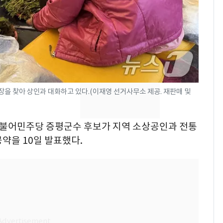
추미애 경기지사, '재정
비상 상황' 선언
용산 거주 일본인 인플
8
루언서, SNS 라이브방
송 도중 사망
삼성전자·SK하이닉스
9
을 찾아 상인과 대화하고 있다.(이재영 선거사무소 제공. 재판매 및
"주주 환원 의미 있게
확대할 것" 약속
 더불어민주당 증평군수 후보가 지역 소상공인과 전통
시가 46억 넘으면 종부
10
약을 10일 발표했다.
세 2배…'비거주·다주
택·초고가' 정조준(종
합)