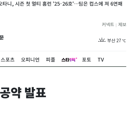
시즌 첫 멀티 홈런 '25·26호'…팀은 컵스에 져 6연패
CU, '키링
제주
27
℃
커넥트
제보
|
서울
30
℃
문
부산
27
℃
대구
30
℃
스포츠
오피니언
피플
포토
TV
인천
32
℃
광주
28
℃
 공약 발표
대전
28
℃
울산
28
℃
강릉
27
℃
제주
27
℃
서울
30
℃