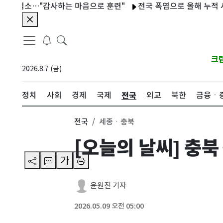
입소…"감사하는 마음으로 훈련"
전국 폭염으로 올해 누적 사망자 
크
2026.8.7 (금)
전국
정치
사회
경제
국제
외교
북한
금융ㆍ
전국
세종ㆍ충북
[오늘의 날씨] 충북
가
윤원진 기자
2026.05.09 오전 05:00