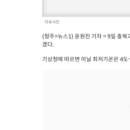
자료사진
(청주=뉴스1) 윤원진 기자 = 9일 충
겠다.
기상청에 따르면 이날 최저기온은 4도~