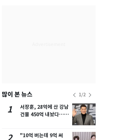
인천
30
℃
광주
31
℃
대전
29
℃
울산
28
℃
강릉
26
℃
제주
29
℃
많이 본 뉴스
1
/
2
서장훈, 28억에 산 강남
13호 태풍 '
1
6
건물 450억 내놨다…세
키나와·가고
후 차익 280억 '잭팟'
근…26만명
"10억 버는데 9억 써
"캐리비안 
2
7