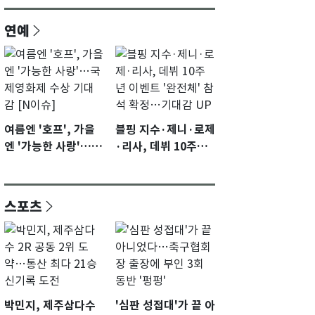
연예
여름엔 '호프', 가을
블핑 지수·제니·로제
엔 '가능한 사랑'…국
·리사, 데뷔 10주년
제영화제 수상 기대
이벤트 '완전체' 참석
감 [N이슈]
확정…기대감 UP
스포츠
박민지, 제주삼다수
'심판 성접대'가 끝 아