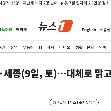
23명…지난해 보다 2명 늘어
美 7월 일자리 2.3만명 감소 '고용
립토허브
해피펫
English
노동신
|
|
증권
산업
부동산
ITㆍ과학
바이오
생활ㆍ문화
연예
·세종(9일, 토)…대체로 맑
구글에서 뉴스1 즐겨찾기