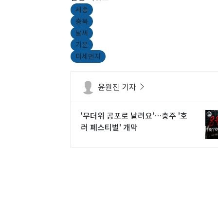
세종
충북
날씨
기온
미세먼지
윤원진 기자
'무더위 공포로 날려요'…충주 '호
러 페스티벌' 개막