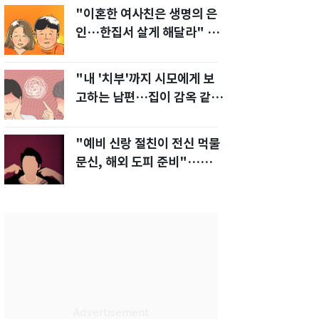
"이혼한 여사친은 생명의 은
인…한집서 살게 해달라" 남
편 요구에 '절망'
"내 '치부'까지 시모에게 보
고하는 남편…집이 감옥 같
다" 아내 고통
"예비 신랑 절친이 전신 먹물
문신, 해외 도피 준비"…예비
신부 '혼란'