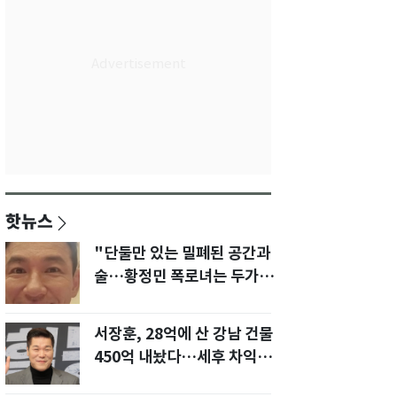
핫뉴스
"단둘만 있는 밀폐된 공간과
술…황정민 폭로녀는 두가지
에 집착했다"
서장훈, 28억에 산 강남 건물
450억 내놨다…세후 차익
280억 '잭팟'