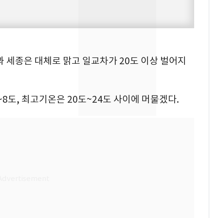
의실에 남자가 있어
요"…경찰 수사
전남광주 화정역 인근서
8
교통사고로 40대 심정
북과 세종은 대체로 맑고 일교차가 20도 이상 벌어지
지…6명 부상
[단독]중수청 가는 검찰
9
수사관 경력 합산 추
8도, 최고기온은 20도~24도 사이에 머물겠다.
진…법무사·집행관 '혜
택' 유지
축구협회, 외국인 심판
10
들 10여명 대상 '성 접
대' 의혹…월드컵·올림
픽 예선 등