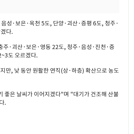
음성·보은·옥천 5도, 단양·괴산·증평 6도, 청주·
낮겠다.
, 충주·괴산·보은·영동 22도, 청주·음성·진천·증
2~3도 오르겠다.
만, 낮 동안 원활한 연직(상·하층) 확산으로 농도
기 좋은 날씨가 이어지겠다"며 "대기가 건조해 산불
다.