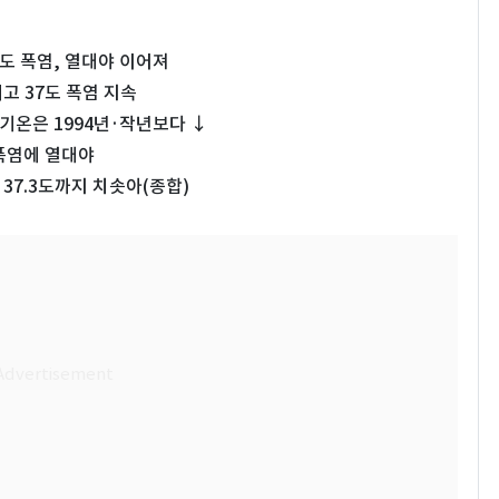
7도 폭염, 열대야 이어져
최고 37도 폭염 지속
'…기온은 1994년·작년보다 ↓
 폭염에 열대야
37.3도까지 치솟아(종합)