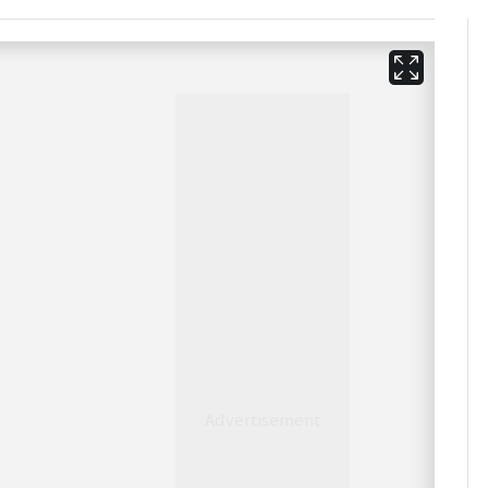
13호 태풍 '돌핀' 日오
6
키나와·가고시마현 접
근…26만명 대피령
"캐리비안 베이 여자 탈
7