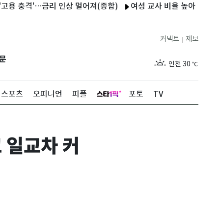
 충격'…금리 인상 멀어져(종합)
여성 교사 비율 높아 K-리그 미래
서울
31
℃
부산
29
℃
커넥트
제보
|
대구
30
℃
문
인천
30
℃
광주
31
℃
스포츠
오피니언
피플
포토
TV
대전
29
℃
울산
28
℃
고 일교차 커
강릉
26
℃
제주
29
℃
서울
31
℃
부산
29
℃
대구
30
℃