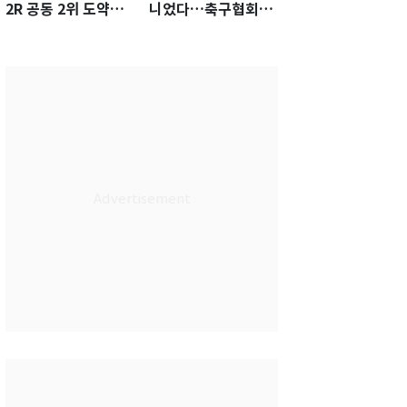
2R 공동 2위 도약…
니었다…축구협회장
통산 최다 21승 신기
출장에 부인 3회 동반
록 도전
'펑펑'