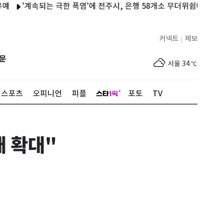
'계속되는 극한 폭염'에 전주시, 은행 58개소 무더위쉼터 추가 지정
커넥트
제보
|
제주
30
℃
문
서울
34
℃
부산
31
℃
스포츠
오피니언
피플
포토
TV
대구
34
℃
인천
34
℃
 확대"
광주
35
℃
대전
35
℃
울산
31
℃
강릉
29
℃
제주
30
℃