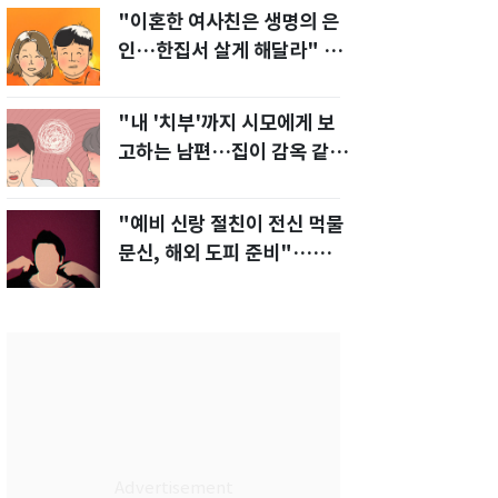
"이혼한 여사친은 생명의 은
인…한집서 살게 해달라" 남
편 요구에 '절망'
"내 '치부'까지 시모에게 보
고하는 남편…집이 감옥 같
다" 아내 고통
"예비 신랑 절친이 전신 먹물
문신, 해외 도피 준비"…예비
신부 '혼란'