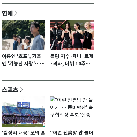
연예
여름엔 '호프', 가을
블핑 지수·제니·로제
엔 '가능한 사랑'…국
·리사, 데뷔 10주년
제영화제 수상 기대
이벤트 '완전체' 참석
감 [N이슈]
확정…기대감 UP
스포츠
'심정지 대응' 모의 훈
"이런 진흙탕 안 들어