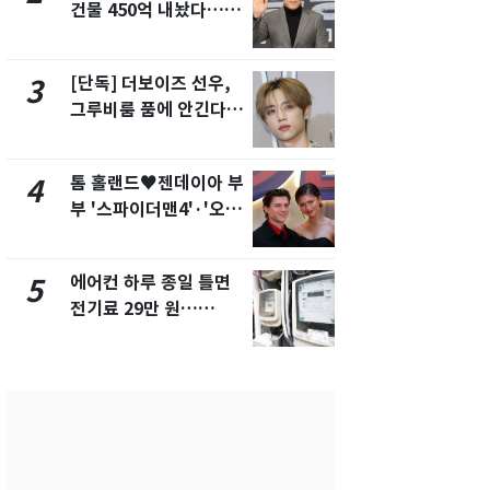
건물 450억 내놨다…세
의실에 남자
후 차익 280억 '잭팟'
요"…경찰 
[단독] 더보이즈 선우,
전남광주 화
3
8
그루비룸 품에 안긴다…
교통사고로 
앳에어리어와 전속계약
지…6명 부
톰 홀랜드♥젠데이아 부
축구협회, 
4
9
부 '스파이더맨4'·'오디
들 10여명 대
세이'로 극장 장악
대' 의혹…
픽 예선 등
에어컨 하루 종일 틀면
美 상원 클
5
10
전기료 29만 원…
리 난항…민
450kWh 넘으면 '요금
·AML 보완
폭탄'