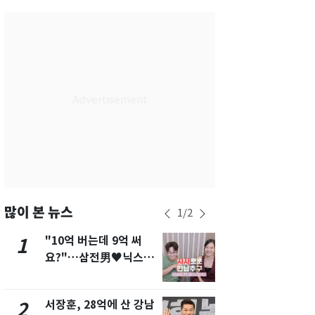
서울
34
℃
부산
31
℃
대구
34
℃
인천
34
℃
광주
35
℃
대전
35
℃
울산
31
℃
강릉
29
℃
많이 본 뉴스
1
/
2
제주
30
℃
"10억 버는데 9억 써
13호 태풍 '
1
6
요?"…삼전男♥닉스女
키나와·가고
3:3 단체소개팅 예능 화
근…26만명
제
서장훈, 28억에 산 강남
"캐리비안 
2
7