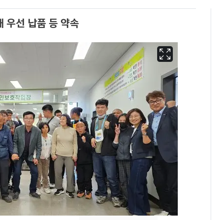
우선 납품 등 약속
13호 태풍 '돌핀' 日오
6
키나와·가고시마현 접
근…26만명 대피령
"캐리비안 베이 여자 탈
7