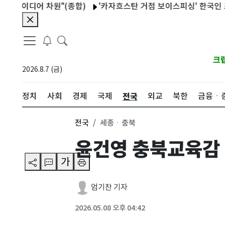
이디어 차원"(종합)
'카자흐스탄 거점 보이스피싱' 한국인 조직원 
크
2026.8.7 (금)
전국
정치
사회
경제
국제
외교
북한
금융ㆍ
전국
세종ㆍ충북
윤건영 충북교육감 
가
엄기찬 기자
2026.05.08 오후 04:42