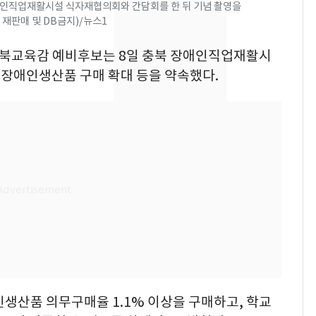
의실에 남자가 있어
애인직업재활시설 식자재협의회와 간담회를 한 뒤 기념 촬영을
 재판매 및 DB금지)/뉴스1
요"…경찰 수사
전남광주 화정역 인근서
 충북교육감 예비후보는 8일 충북 장애인직업재활시
8
교통사고로 40대 심정
장애인생산품 구매 확대 등을 약속했다.
지…6명 부상
축구협회, 외국인 심판
9
들 10여명 대상 '성 접
대' 의혹…월드컵·올림
픽 예선 등
美 상원 클래리티법 처
10
리 난항…민주당 "윤리
·AML 보완 우선"
생산품 의무구매율 1.1% 이상을 구매하고, 학교