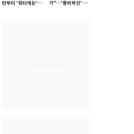
련부터 '워터캐논'까
가"…'풍비박산' 축
지 준비…쉼 없는 K
구협회장 후보 '실종'
리그