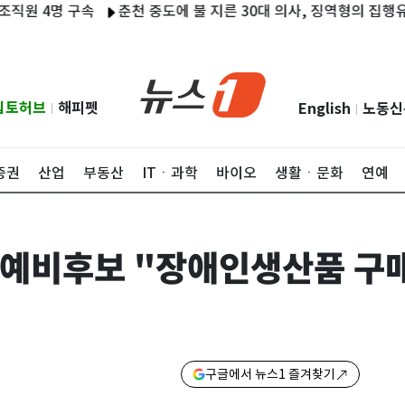
4명 구속
춘천 중도에 불 지른 30대 의사, 징역형의 집행유예
립토허브
해피펫
English
노동신
|
|
증권
산업
부동산
ITㆍ과학
바이오
생활ㆍ문화
연예
예비후보 "장애인생산품 구매
구글에서 뉴스1 즐겨찾기