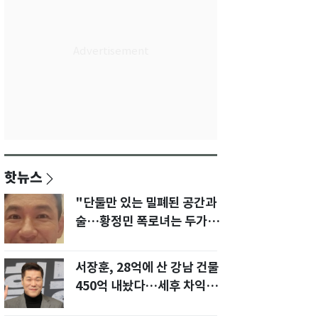
핫뉴스
"단둘만 있는 밀폐된 공간과
술…황정민 폭로녀는 두가지
에 집착했다"
서장훈, 28억에 산 강남 건물
450억 내놨다…세후 차익
280억 '잭팟'