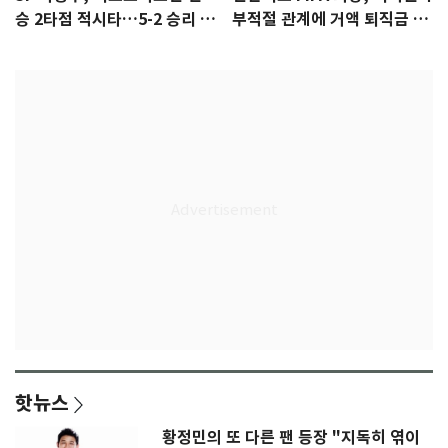
승 2타점 적시타…5-2 승리 견
부적절 관계에 거액 퇴직금 지
인
급 논란
핫뉴스
황정민의 또 다른 팬 등장 "지독히 엮이