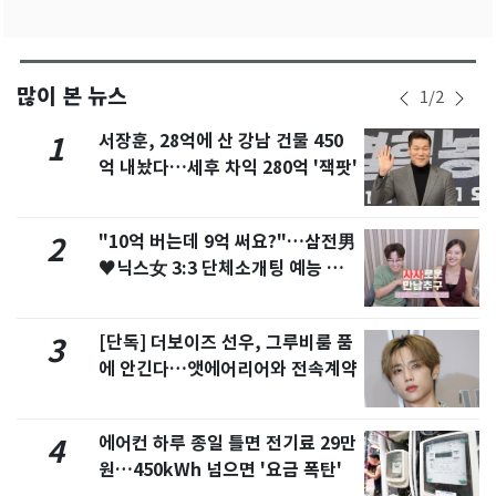
많이 본 뉴스
1
/
2
서장훈, 28억에 산 강남 건물 450
1
억 내놨다…세후 차익 280억 '잭팟'
"10억 버는데 9억 써요?"…삼전男
2
♥닉스女 3:3 단체소개팅 예능 화
제
[단독] 더보이즈 선우, 그루비룸 품
3
에 안긴다…앳에어리어와 전속계약
에어컨 하루 종일 틀면 전기료 29만
4
원…450kWh 넘으면 '요금 폭탄'