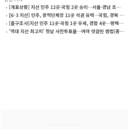
[개표상황] 지선 민주 12곳·국힘 2곳 승리…서울·경남 초박
빙 '접전'(종합)
[6·3 지선] 민주, 광역단체장 11곳 석권 유력…국힘, 경북 수
성(종합)
[출구조사]지선 민주 11곳·국힘 1곳 우세, 경합 4곳…평택을
·부산북갑 접전
'역대 지선 최고치' 첫날 사전투표율…여야 엇갈린 셈법(종
합)