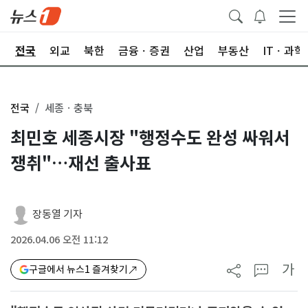
제
전국
외교
북한
금융ㆍ증권
산업
부동산
ITㆍ과학
전국
세종ㆍ충북
최민호 세종시장 "행정수도 완성 싸워서
쟁취"…재선 출사표
장동열 기자
2026.04.06 오전 11:12
가
구글에서 뉴스1 즐겨찾기