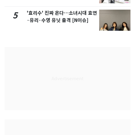
'효리수' 진짜 온다…소녀시대 효연
5
·유리·수영 유닛 출격 [N이슈]