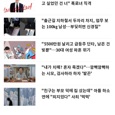
고 싶었던 건 너" 폭로녀 직격
"출근길 지하철서 두자리 차지, 업무 보
는 100㎏ 남성…부딪히면 신경질"
"5500만원 날리고 급등주 단타, 남은 건
빚뿐"…30대 여성 파혼 위기
"내가 치매? 혼자 죽겠다"…깜빡깜빡하
는 시모, 검사하라 하자 '발끈'
"친구는 부모 덕에 집 샀는데" 아들 하소
연에 "죄지었다" 사죄 '먹먹'