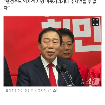
"행정수도 역사적 사명 머뭇거리거나 주저앉을 수 없
다"
출마선언하는 최민호 세종시장. / 뉴스1