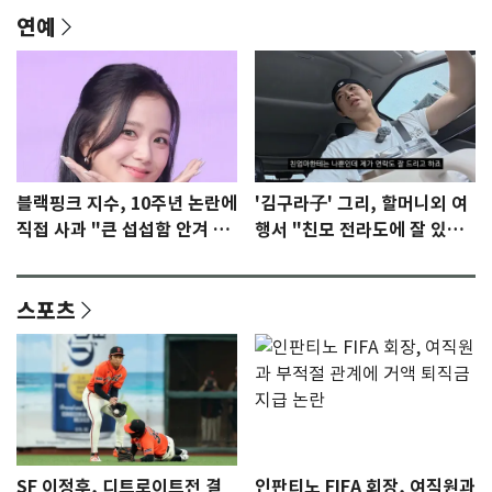
연예
블랙핑크 지수, 10주년 논란에
'김구라子' 그리, 할머니외 여
직접 사과 "큰 섭섭함 안겨 미
행서 "친모 전라도에 잘 있
안"
어"…유튜브서 언급
스포츠
SF 이정후, 디트로이트전 결
인판티노 FIFA 회장, 여직원과