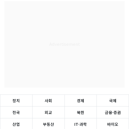
정치
사회
경제
국제
전국
외교
북한
금융·증권
산업
부동산
IT·과학
바이오