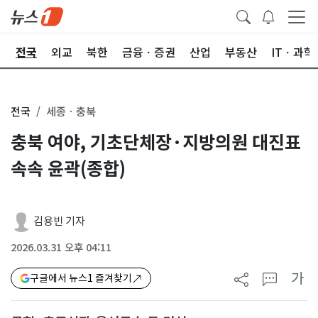
제
전국
외교
북한
금융ㆍ증권
산업
부동산
ITㆍ과학
전국
세종ㆍ충북
충북 여야, 기초단체장·지방의원 대진표
속속 윤곽(종합)
김용빈 기자
2026.03.31 오후 04:11
가
구글에서 뉴스1 즐겨찾기