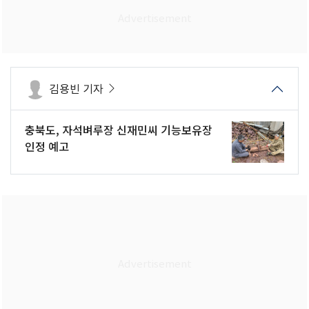
김용빈 기자
충북도, 자석벼루장 신재민씨 기능보유장
인정 예고