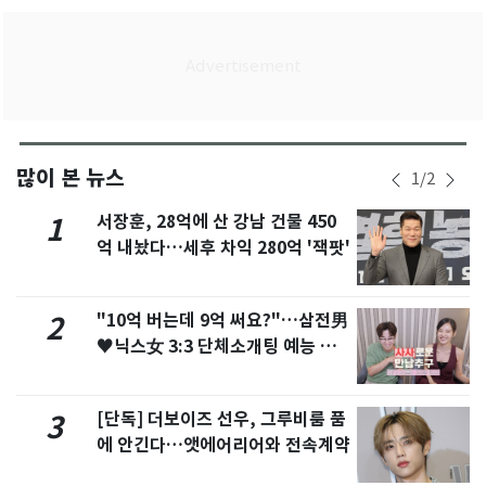
많이 본 뉴스
1
/
2
서장훈, 28억에 산 강남 건물 450
1
억 내놨다…세후 차익 280억 '잭팟'
"10억 버는데 9억 써요?"…삼전男
2
♥닉스女 3:3 단체소개팅 예능 화
제
[단독] 더보이즈 선우, 그루비룸 품
3
에 안긴다…앳에어리어와 전속계약