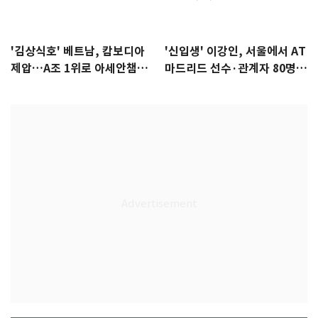
'김상식호' 베트남, 캄보디아
'신입생' 이강인, 서울에서 AT
제압…A조 1위로 아세안챔피
마드리드 선수·관계자 80명
언십 4강행
식사 대접