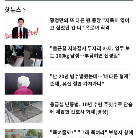
핫뉴스
황정민의 또 다른 팬 등장 "지독히 엮이
고 싶었던 건 너" 폭로녀 직격
"출근길 지하철서 두자리 차지, 업무 보
는 100㎏ 남성…부딪히면 신경질"
"난 20년 병수발했는데…'배다른 형제'
존재, 유산 절반 가져가나"
응급실 난동범, 10년 수련 주짓수로 단숨
에 제압한 간호사 화제[영상]
"죽여줄까?" "그래 죽여라" 보행자 향해