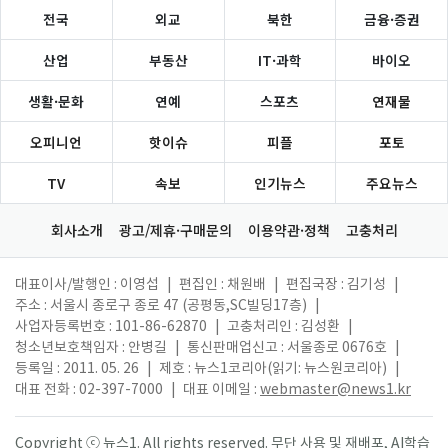
전국
외교
북한
금융·증권
산업
부동산
IT·과학
바이오
생활·문화
연예
스포츠
연재물
오피니언
핫이슈
피플
포토
TV
속보
인기뉴스
주요뉴스
회사소개
광고/제휴·구매문의
이용약관·정책
고충처리
대표이사/발행인 : 이영섭
|
편집인 : 채원배
|
편집국장 : 김기성
|
주소 : 서울시 종로구 종로 47 (공평동,SC빌딩17층)
|
사업자등록번호 : 101-86-62870
|
고충처리인 : 김성환
|
청소년보호책임자 : 안병길
|
통신판매업신고 : 서울종로 0676호
|
등록일 : 2011. 05. 26
|
제호 : 뉴스1코리아(읽기: 뉴스원코리아)
|
대표 전화 : 02-397-7000
|
대표 이메일 :
webmaster@news1.kr
Copyright ⓒ 뉴스1. All rights reserved. 무단 사용 및 재배포, AI학습