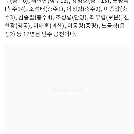
주(청주6), 최진현(청주12), 황영호(청주13), 노명숙
(청주14), 조성태(충주1), 이정범(충주2), 이종갑(충
주3), 김종필(충주4), 조성룡(단양), 최부림(보은), 신
현광(영동), 이태훈(괴산), 이동령(증평), 노금식(음
성2) 등 17명은 단수 공천이다.