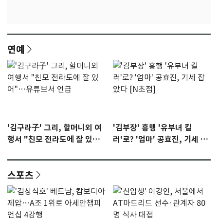
연예
'김구라子' 그리, 할머니외 여
'김부장' 흥행 '유부녀 킬
행서 "친모 전라도에 잘 있
러'로? '엄마' 공효진, 기세 잡
어"…유튜브서 언급
았다 [N초점]
스포츠