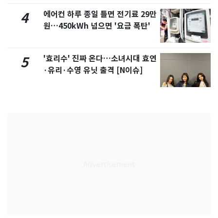
에어컨 하루 종일 틀면 전기료 29만
4
원…450kWh 넘으면 '요금 폭탄'
'효리수' 진짜 온다…소녀시대 효연
5
·유리·수영 유닛 출격 [N이슈]