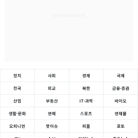
정치
사회
경제
국제
전국
외교
북한
금융·증권
산업
부동산
IT·과학
바이오
생활·문화
연예
스포츠
연재물
오피니언
핫이슈
피플
포토