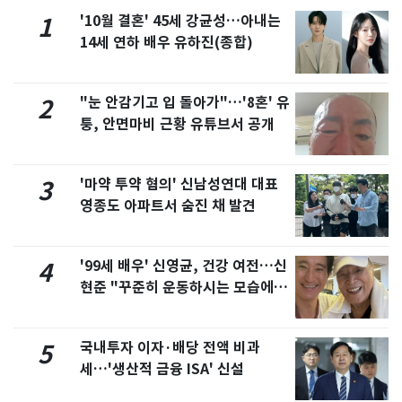
'10월 결혼' 45세 강균성…아내는
1
14세 연하 배우 유하진(종합)
"눈 안감기고 입 돌아가"…'8혼' 유
2
퉁, 안면마비 근황 유튜브서 공개
'마약 투약 혐의' 신남성연대 대표
3
영종도 아파트서 숨진 채 발견
'99세 배우' 신영균, 건강 여전…신
4
현준 "꾸준히 운동하시는 모습에 큰
자극"
국내투자 이자·배당 전액 비과
5
세…'생산적 금융 ISA' 신설