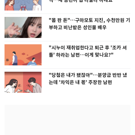
격…제 남편이 입 다물라 하네요"
"몸 판 돈"…구마모토 지진, 수천만원 기
부하고 비난받은 성인물 배우
"시누이 재취업한다고 퇴근 후 '조카 셔
틀' 하라는 남편…이게 맞나요?"
"당첨은 내가 됐잖아"…분양금 반반 냈
는데 '차익은 내 몫' 주장한 남편