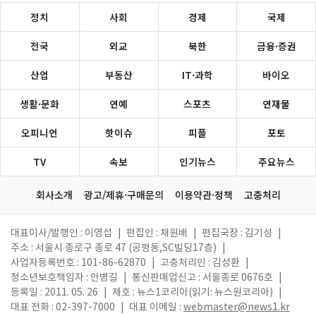
정치
사회
경제
국제
전국
외교
북한
금융·증권
산업
부동산
IT·과학
바이오
생활·문화
연예
스포츠
연재물
오피니언
핫이슈
피플
포토
TV
속보
인기뉴스
주요뉴스
회사소개
광고/제휴·구매문의
이용약관·정책
고충처리
대표이사/발행인 : 이영섭
|
편집인 : 채원배
|
편집국장 : 김기성
|
주소 : 서울시 종로구 종로 47 (공평동,SC빌딩17층)
|
사업자등록번호 : 101-86-62870
|
고충처리인 : 김성환
|
청소년보호책임자 : 안병길
|
통신판매업신고 : 서울종로 0676호
|
등록일 : 2011. 05. 26
|
제호 : 뉴스1코리아(읽기: 뉴스원코리아)
|
대표 전화 : 02-397-7000
|
대표 이메일 :
webmaster@news1.kr