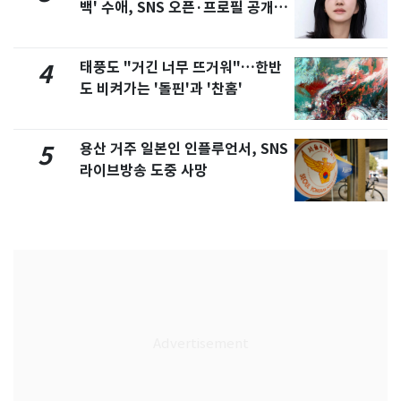
백' 수애, SNS 오픈·프로필 공개
화제
태풍도 "거긴 너무 뜨거워"…한반
4
도 비켜가는 '돌핀'과 '찬홈'
용산 거주 일본인 인플루언서, SNS
5
라이브방송 도중 사망