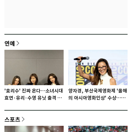
연예
'효리수' 진짜 온다…소녀시대
양자경, 부산국제영화제 '올해
효연·유리·수영 유닛 출격 [N
의 아시아영화인상' 수상…15
이슈]
년만에 부산 온다
스포츠