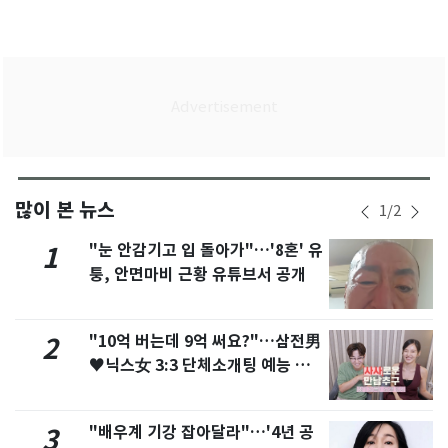
많이 본 뉴스
1
/
2
"눈 안감기고 입 돌아가"…'8혼' 유
1
퉁, 안면마비 근황 유튜브서 공개
"10억 버는데 9억 써요?"…삼전男
2
♥닉스女 3:3 단체소개팅 예능 화
제
"배우계 기강 잡아달라"…'4년 공
3