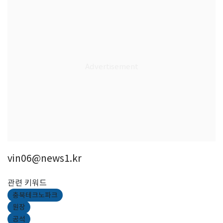
vin06@news1.kr
관련 키워드
충북테크노파크
원장
공석