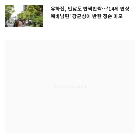
유하진, 민낯도 반짝반짝…'14세 연상
예비남편' 강균성이 반한 청순 미모