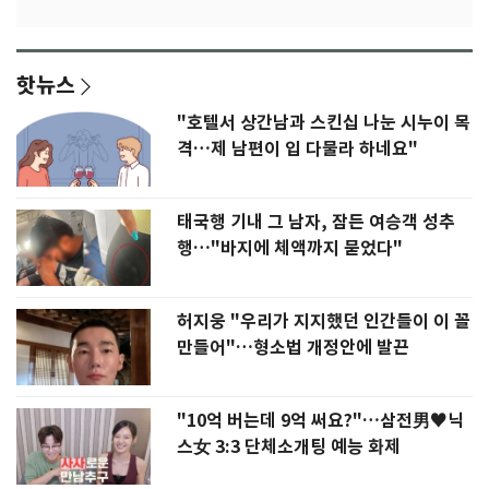
핫뉴스
"호텔서 상간남과 스킨십 나눈 시누이 목
격…제 남편이 입 다물라 하네요"
태국행 기내 그 남자, 잠든 여승객 성추
행…"바지에 체액까지 묻었다"
허지웅 "우리가 지지했던 인간들이 이 꼴
만들어"…형소법 개정안에 발끈
"10억 버는데 9억 써요?"…삼전男♥닉
스女 3:3 단체소개팅 예능 화제