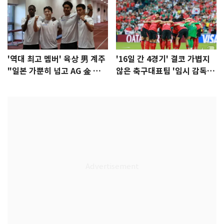
'역대 최고 멤버' 육상 男 계주
'16일 간 4경기' 결코 가볍지
"일본 가뿐히 넘고 AG 金 따겠
않은 축구대표팀 '임시 감독'
다"
무게