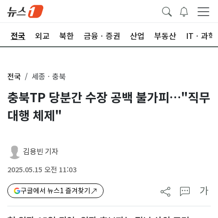
제
전국
외교
북한
금융ㆍ증권
산업
부동산
ITㆍ과학
전국
세종ㆍ충북
충북TP 당분간 수장 공백 불가피…"직무
대행 체제"
김용빈 기자
2025.05.15 오전 11:03
가
구글에서 뉴스1 즐겨찾기