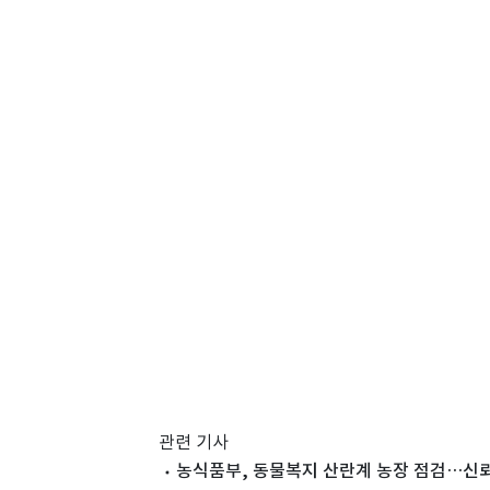
관련 기사
농식품부, 동물복지 산란계 농장 점검…신뢰