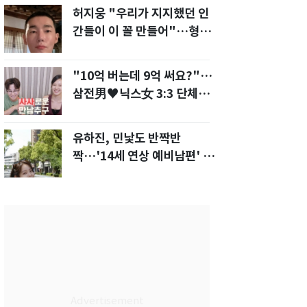
허지웅 "우리가 지지했던 인
간들이 이 꼴 만들어"…형소
법 개정안에 발끈
"10억 버는데 9억 써요?"…
삼전男♥닉스女 3:3 단체소
개팅 예능 화제
유하진, 민낯도 반짝반
짝…'14세 연상 예비남편' 강
균성이 반한 청순 미모