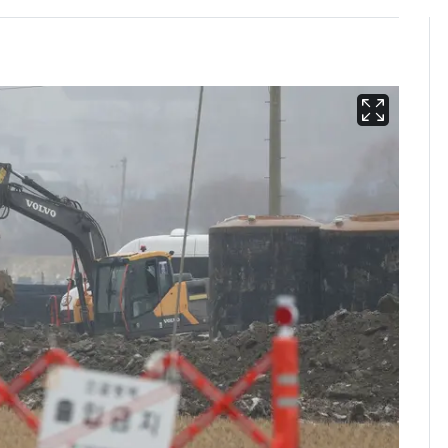
[단독]"이번 역은 신논
6
현, 토스역입니다"…서
울 지하철에 토스 이름
새겼다
펄펄 끓는 서울, 40도
7