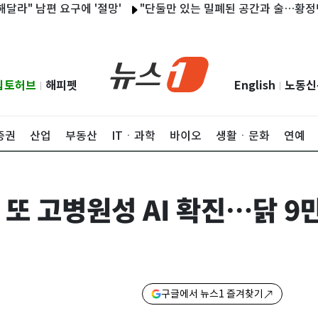
남편 요구에 '절망'
"단둘만 있는 밀폐된 공간과 술…황정민 폭
립토허브
해피펫
English
노동신
|
|
증권
산업
부동산
ITㆍ과학
바이오
생활ㆍ문화
연예
 또 고병원성 AI 확진…닭 9
구글에서 뉴스1 즐겨찾기