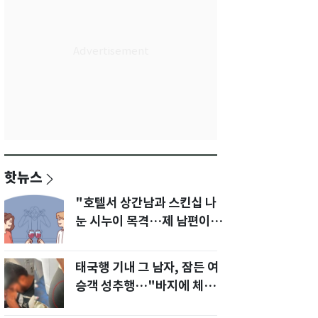
핫뉴스
"호텔서 상간남과 스킨십 나
눈 시누이 목격…제 남편이
입 다물라 하네요"
태국행 기내 그 남자, 잠든 여
승객 성추행…"바지에 체액
까지 묻었다"