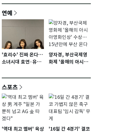
연예
'효리수' 진짜 온다…
양자경, 부산국제영
소녀시대 효연·유리·
화제 '올해의 아시아
수영 유닛 출격 [N이
영화인상' 수상…15
슈]
년만에 부산 온다
스포츠
'역대 최고 멤버' 육상
'16일 간 4경기' 결코