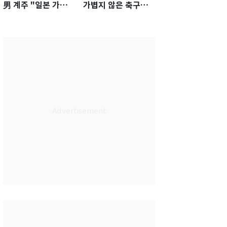
男 계주 "일본 가뿐히
가볍지 않은 축구대
넘고 AG 金 따겠다"
표팀 '임시 감독' 무게