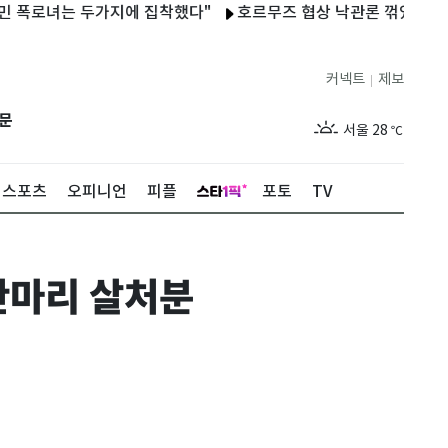
로녀는 두가지에 집착했다"
호르무즈 협상 낙관론 꺾였다…이란 통
커넥트
제보
|
제주
26
℃
문
서울
28
℃
부산
26
℃
스포츠
오피니언
피플
포토
TV
대구
26
℃
인천
27
℃
만마리 살처분
광주
26
℃
대전
26
℃
울산
24
℃
강릉
23
℃
제주
26
℃