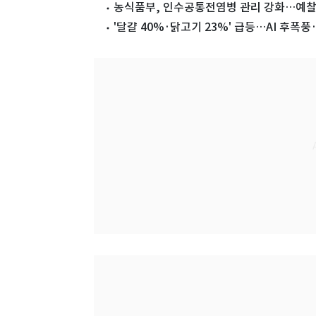
농식품부, 인수공통전염병 관리 강화…예찰 
'달걀 40%·닭고기 23%' 급등…AI 후폭