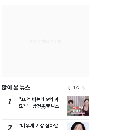
서울
28
℃
부산
26
℃
대구
26
℃
인천
27
℃
광주
26
℃
대전
26
℃
울산
24
℃
강릉
23
℃
많이 본 뉴스
1
/
2
제주
26
℃
"10억 버는데 9억 써
[단독]"이번
1
6
요?"…삼전男♥닉스女
현, 토스역
3:3 단체소개팅 예능 화
울 지하철에
제
새겼다
"배우계 기강 잡아달
펄펄 끓는 서
2
7