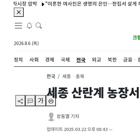
대차시장 압박
"이혼한 여사친은 생명의 은인…한집서 살게 해달라" 
크
2026.8.6 (목)
전국
정치
사회
경제
국제
외교
북한
금융ㆍ
전국
세종ㆍ충북
세종 산란계 농장서
가
장동열 기자
업데이트 2025.03.22 오후 08:43