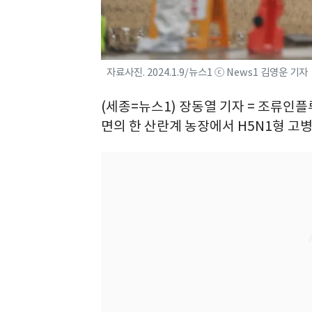
자료사진. 2024.1.9/뉴스1 ⓒ News1 김영운 기자
(세종=뉴스1) 장동열 기자 = 조류인
면의 한 산란계 농장에서 H5N1형 고병