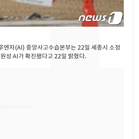
돌파하나…한낮 39도
폭염[오늘날씨]
SK하이닉스 또 프리마
8
켓 하한가…달랑 11주
에 시초가 소동
플루엔자(AI) 중앙사고수습본부는 22일 세종시 소정
"캐리비안 베이 여자 탈
9
원성 AI가 확진됐다고 22일 밝혔다.
의실에 남자가 있어
요"…경찰 수사
전남광주통합특별시 정
10
무부시장 후보 백승주·
윤난실 지명