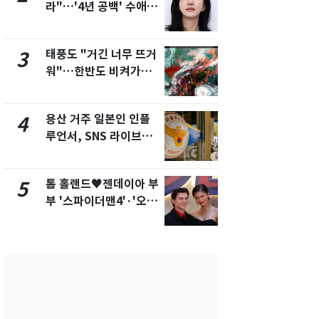
라"…'4년 공백' 수애,
돌파하나…한
SNS 오픈·프로필 공개
폭염[오늘날
화제
태풍도 "거긴 너무 뜨거
SK하이닉스
3
8
워"…한반도 비켜가는
켓 하한가…
'돌핀'과 '찬홈'
에 시초가 
용산 거주 일본인 인플
"캐리비안 
4
9
루언서, SNS 라이브방
의실에 남자
송 도중 사망
요"…경찰 
톰 홀랜드♥젠데이아 부
전남광주통
5
10
부 '스파이더맨4'·'오디
무부시장 후
세이'로 극장 장악
윤난실 지명