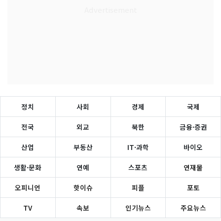
정치
사회
경제
국제
전국
외교
북한
금융·증권
산업
부동산
IT·과학
바이오
생활·문화
연예
스포츠
연재물
오피니언
핫이슈
피플
포토
TV
속보
인기뉴스
주요뉴스