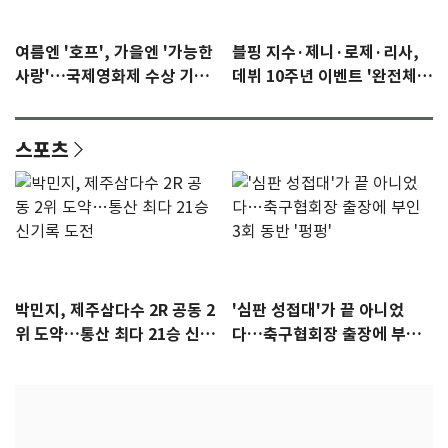
여름엔 '호프', 가을엔 '가능한
블핑 지수·제니·로제·리사,
사랑'…국제영화제 수상 기대
데뷔 10주년 이벤트 '완전체'
감 [N이슈]
참석 확정…기대감 UP
스포츠
박민지, 제주삼다수 2R 공동 2
'심판 성접대'가 끝 아니었
위 도약…통산 최다 21승 신기
다…축구협회장 출장에 부인
록 도전
3회 동반 '펑펑'