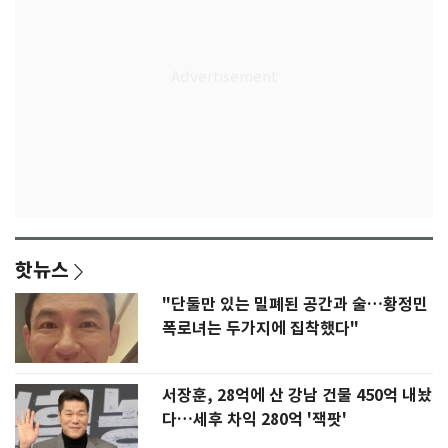
핫뉴스
"단둘만 있는 밀폐된 공간과 술…황정민
폭로녀는 두가지에 집착했다"
서장훈, 28억에 산 강남 건물 450억 내놨
다…세후 차익 280억 '잭팟'