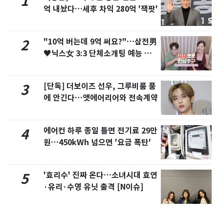
1
억 내놨다…세후 차익 280억 '잭팟'
"10억 버는데 9억 써요?"…삼전男
2
♥닉스女 3:3 단체소개팅 예능 화
제
[단독] 더보이즈 선우, 그루비룸 품
3
에 안긴다…앳에어리어와 전속계약
에어컨 하루 종일 틀면 전기료 29만
4
원…450kWh 넘으면 '요금 폭탄'
'효리수' 진짜 온다…소녀시대 효연
5
·유리·수영 유닛 출격 [N이슈]