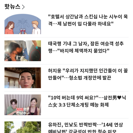
핫뉴스
"호텔서 상간남과 스킨십 나눈 시누이 목
격…제 남편이 입 다물라 하네요"
태국행 기내 그 남자, 잠든 여승객 성추
행…"바지에 체액까지 묻었다"
허지웅 "우리가 지지했던 인간들이 이 꼴
만들어"…형소법 개정안에 발끈
"10억 버는데 9억 써요?"…삼전男♥닉
스女 3:3 단체소개팅 예능 화제
유하진, 민낯도 반짝반짝…'14세 연상
예비남편' 강균성이 반한 청순 미모