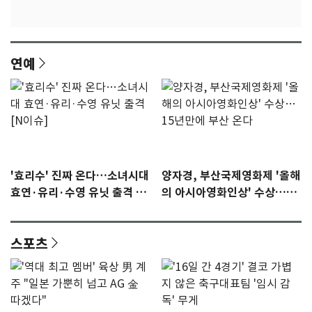
연예
'효리수' 진짜 온다…소녀시대
양자경, 부산국제영화제 '올해
효연·유리·수영 유닛 출격 [N
의 아시아영화인상' 수상…15
이슈]
년만에 부산 온다
스포츠