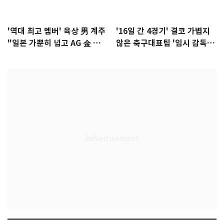
'역대 최고 멤버' 육상 男 계주
'16일 간 4경기' 결코 가볍지
"일본 가뿐히 넘고 AG 金 따겠
않은 축구대표팀 '임시 감독'
다"
무게