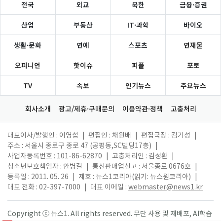
전국
외교
북한
금융·증권
산업
부동산
IT·과학
바이오
생활·문화
연예
스포츠
연재물
오피니언
핫이슈
피플
포토
TV
속보
인기뉴스
주요뉴스
회사소개
광고/제휴·구매문의
이용약관·정책
고충처리
대표이사/발행인 : 이영섭
|
편집인 : 채원배
|
편집국장 : 김기성
|
주소 : 서울시 종로구 종로 47 (공평동,SC빌딩17층)
|
사업자등록번호 : 101-86-62870
|
고충처리인 : 김성환
|
청소년보호책임자 : 안병길
|
통신판매업신고 : 서울종로 0676호
|
등록일 : 2011. 05. 26
|
제호 : 뉴스1코리아(읽기: 뉴스원코리아)
|
대표 전화 : 02-397-7000
|
대표 이메일 :
webmaster@news1.kr
Copyright ⓒ 뉴스1. All rights reserved. 무단 사용 및 재배포, AI학습