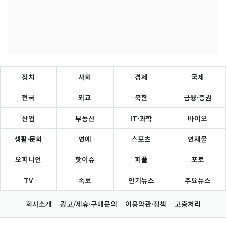
정치
사회
경제
국제
전국
외교
북한
금융·증권
산업
부동산
IT·과학
바이오
생활·문화
연예
스포츠
연재물
오피니언
핫이슈
피플
포토
TV
속보
인기뉴스
주요뉴스
회사소개
광고/제휴·구매문의
이용약관·정책
고충처리