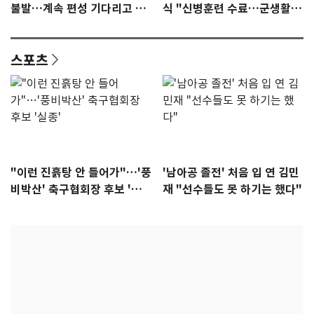
불발…계속 편성 기다리고 있
식 "신병훈련 수료…군생활
다"
집중"
스포츠
"이런 진흙탕 안 들어가"…'풍
'남아공 졸전' 처음 입 연 김민
비박산' 축구협회장 후보 '실
재 "선수들도 못 하기는 했다"
종'