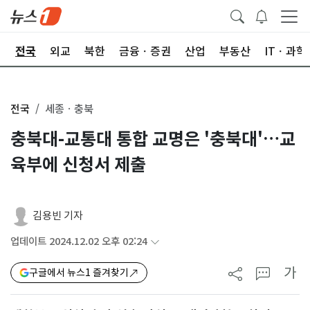
제
전국
외교
북한
금융ㆍ증권
산업
부동산
ITㆍ과학
전국
세종ㆍ충북
충북대-교통대 통합 교명은 '충북대'…교
육부에 신청서 제출
김용빈 기자
업데이트 2024.12.02 오후 02:24
가
구글에서 뉴스1 즐겨찾기