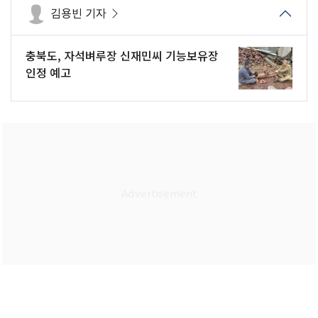
김용빈 기자
충북도, 자석벼루장 신재민씨 기능보유장
인정 예고