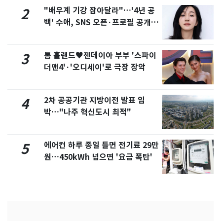
"배우계 기강 잡아달라"…'4년 공
2
백' 수애, SNS 오픈·프로필 공개
화제
톰 홀랜드♥젠데이아 부부 '스파이
3
더맨4'·'오디세이'로 극장 장악
2차 공공기관 지방이전 발표 임
4
박…"나주 혁신도시 최적"
에어컨 하루 종일 틀면 전기료 29만
5
원…450kWh 넘으면 '요금 폭탄'