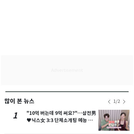
많이 본 뉴스
1
/
2
"10억 버는데 9억 써요?"…삼전男
1
♥닉스女 3:3 단체소개팅 예능 화
제