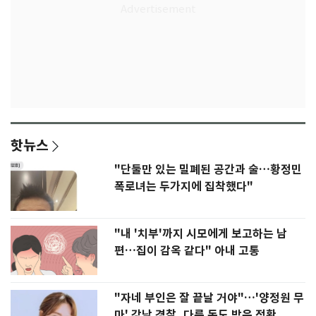
핫뉴스
"단둘만 있는 밀폐된 공간과 술…황정민
폭로녀는 두가지에 집착했다"
"내 '치부'까지 시모에게 보고하는 남
편…집이 감옥 같다" 아내 고통
"자네 부인은 잘 끝날 거야"…'양정원 무
마' 강남 경찰, 다른 돈도 받은 정황