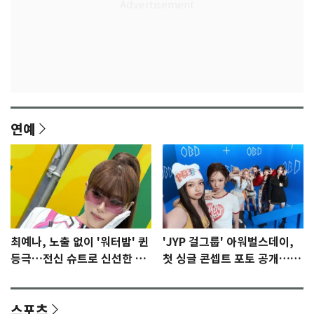
연예
최예나, 노출 없이 '워터밤' 퀸
'JYP 걸그룹' 아워벌스데이,
등극…전신 슈트로 신선한 충
첫 싱글 콘셉트 포토 공개…청
격 [N샷]
량·키치
스포츠