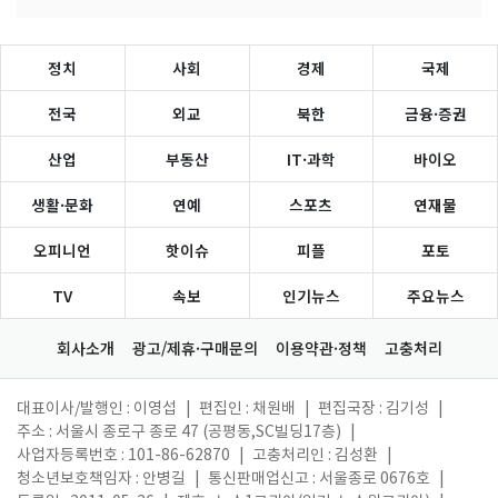
정치
사회
경제
국제
전국
외교
북한
금융·증권
산업
부동산
IT·과학
바이오
생활·문화
연예
스포츠
연재물
오피니언
핫이슈
피플
포토
TV
속보
인기뉴스
주요뉴스
회사소개
광고/제휴·구매문의
이용약관·정책
고충처리
대표이사/발행인 : 이영섭
|
편집인 : 채원배
|
편집국장 : 김기성
|
주소 : 서울시 종로구 종로 47 (공평동,SC빌딩17층)
|
사업자등록번호 : 101-86-62870
|
고충처리인 : 김성환
|
청소년보호책임자 : 안병길
|
통신판매업신고 : 서울종로 0676호
|