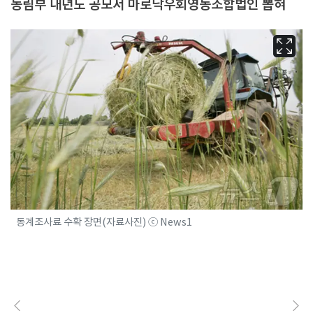
농림부 내년도 공모서 마로낙우회영농조합법인 뽑혀
동계조사료 수확 장면(자료사진) ⓒ News1