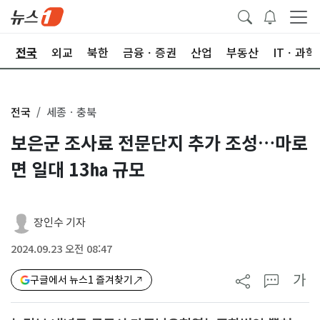
제
전국
외교
북한
금융ㆍ증권
산업
부동산
ITㆍ과학
전국
세종ㆍ충북
보은군 조사료 전문단지 추가 조성…마로
면 일대 13㏊ 규모
장인수 기자
2024.09.23 오전 08:47
가
구글에서 뉴스1 즐겨찾기