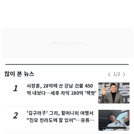
많이 본 뉴스
1
/
2
서장훈, 28억에 산 강남 건물 450
1
억 내놨다…세후 차익 280억 '잭팟'
'김구라子' 그리, 할머니외 여행서
2
"친모 전라도에 잘 있어"…유튜브
서 언급