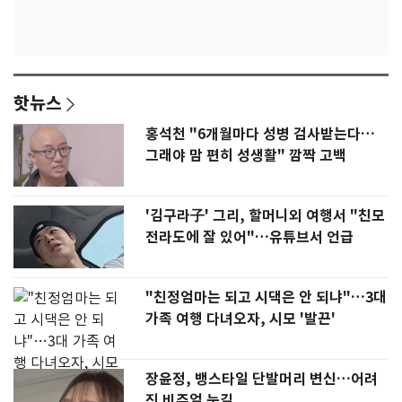
핫뉴스
홍석천 "6개월마다 성병 검사받는다…
그래야 맘 편히 성생활" 깜짝 고백
'김구라子' 그리, 할머니외 여행서 "친모
전라도에 잘 있어"…유튜브서 언급
"친정엄마는 되고 시댁은 안 되냐"…3대
가족 여행 다녀오자, 시모 '발끈'
장윤정, 뱅스타일 단발머리 변신…어려
진 비주얼 눈길