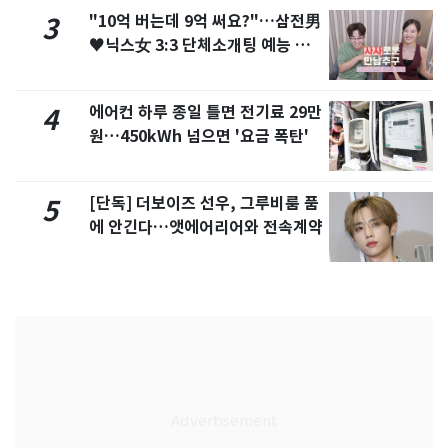
"10억 버는데 9억 써요?"…삼전男
3
♥닉스女 3:3 단체소개팅 예능 화
제
에어컨 하루 종일 틀면 전기료 29만
4
원…450kWh 넘으면 '요금 폭탄'
[단독] 더보이즈 선우, 그루비룸 품
5
에 안긴다…앳에어리어와 전속계약