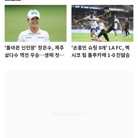
'돌아온 신인왕' 장은수, 제주
'손흥민 슈팅 0개' LA FC, 멕
삼다수 역전 우승…생애 첫승
시코 팀 톨루카에 1-0 진땀승
감격