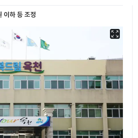
 이하 등 조정
13호 태풍 '돌핀' 日오
6
키나와·가고시마현 접
근…26만명 대피령
"캐리비안 베이 여자 탈
7