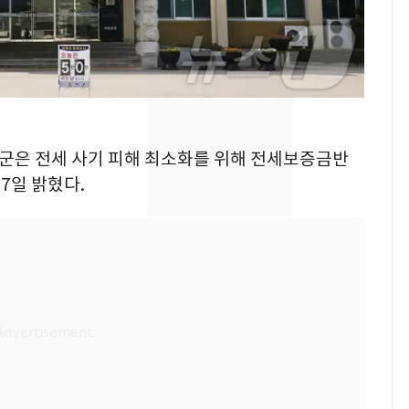
의실에 남자가 있어
요"…경찰 수사
[단독]중수청 가는 검찰
8
수사관 경력 합산 추
진…법무사·집행관 '혜
택' 유지
전남광주 화정역 인근서
9
옥천군은 전세 사기 피해 최소화를 위해 전세보증금반
교통사고로 40대 심정
7일 밝혔다.
지…6명 부상
축구협회, 외국인 심판
10
들 10여명 대상 '성 접
대' 의혹…월드컵·올림
픽 예선 등