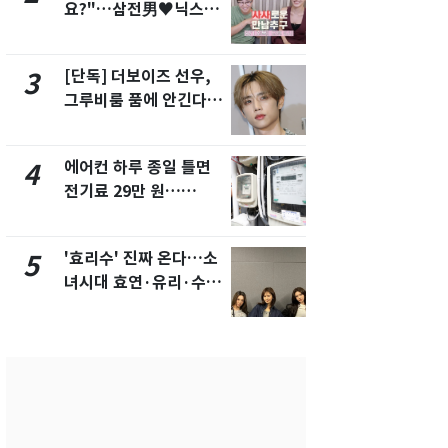
요?"…삼전男♥닉스女
의실에 남자
3:3 단체소개팅 예능 화
요"…경찰 
제
[단독] 더보이즈 선우,
[단독]중수
3
8
그루비룸 품에 안긴다…
수사관 경력
앳에어리어와 전속계약
진…법무사·
택' 유지
에어컨 하루 종일 틀면
전남광주 화
4
9
전기료 29만 원…
교통사고로 
450kWh 넘으면 '요금
지…6명 부
폭탄'
'효리수' 진짜 온다…소
축구협회, 
5
10
녀시대 효연·유리·수영
들 10여명 대
유닛 출격 [N이슈]
대' 의혹…
픽 예선 등