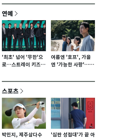
연예
'최초' 넘어 '무한'으
여름엔 '호프', 가을
로…스트레이 키즈가
엔 '가능한 사랑'…국
증명할 성장 모멘텀
제영화제 수상 기대
[N이슈]
감 [N이슈]
스포츠
박민지, 제주삼다수
'심판 성접대'가 끝 아