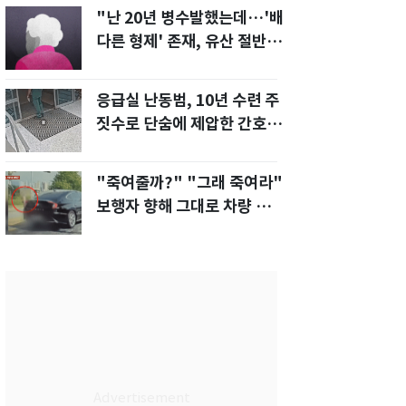
"난 20년 병수발했는데…'배
다른 형제' 존재, 유산 절반 가
져가나"
응급실 난동범, 10년 수련 주
짓수로 단숨에 제압한 간호사
화제[영상]
"죽여줄까?" "그래 죽여라"
보행자 향해 그대로 차량 돌진
한 운전자[영상]