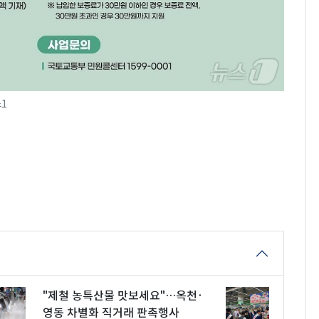
1
"제철 농특산물 맛보세요"…옥천·
영동 차별화 직거래 판촉행사