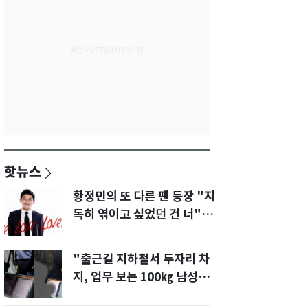
핫뉴스
황정민의 또 다른 팬 등장 "지
독히 엮이고 싶었던 건 너" 폭
로녀 직격
"출근길 지하철서 두자리 차
지, 업무 보는 100㎏ 남성…
부딪히면 신경질"