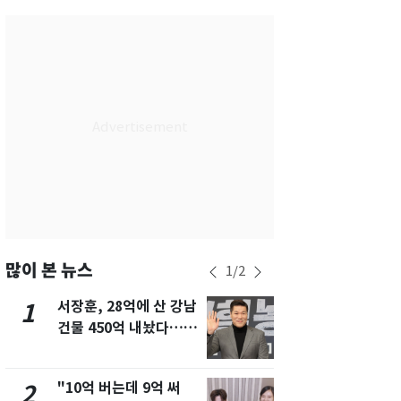
서울
28
℃
부산
28
℃
대구
29
℃
인천
30
℃
광주
27
℃
대전
27
℃
울산
28
℃
강릉
27
℃
많이 본 뉴스
1
/
2
제주
29
℃
서장훈, 28억에 산 강남
13호 태풍 '
1
6
건물 450억 내놨다…세
키나와·가고
후 차익 280억 '잭팟'
근…26만명
"10억 버는데 9억 써
"캐리비안 
2
7