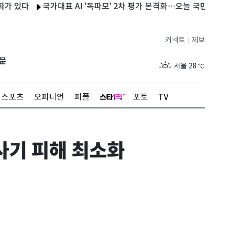
국가대표 AI '독파모' 2차 평가 본격화…오늘 국민 평가 시작
커넥트
제보
|
제주
29
℃
문
서울
28
℃
부산
28
℃
스포츠
오피니언
피플
포토
TV
대구
29
℃
인천
30
℃
기 피해 최소화
광주
27
℃
대전
27
℃
울산
28
℃
강릉
27
℃
제주
29
℃