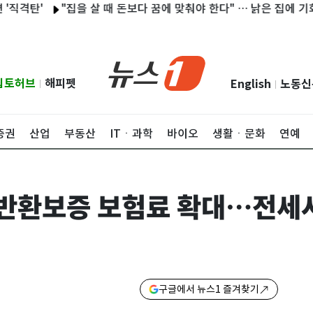
'
"집을 살 때 돈보다 꿈에 맞춰야 한다" … 낡은 집에 기회가 있다
립토허브
해피펫
English
노동신
|
|
증권
산업
부동산
ITㆍ과학
바이오
생활ㆍ문화
연예
반환보증 보험료 확대…전세사
구글에서 뉴스1 즐겨찾기