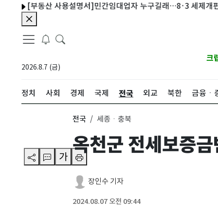
[부동산 사용설명서]민간임대업자 누구길래…8·3 세제개편 '직격탄
크
2026.8.7 (금)
전국
정치
사회
경제
국제
외교
북한
금융ㆍ
전국
세종ㆍ충북
옥천군 전세보증금
가
장인수 기자
2024.08.07 오전 09:44