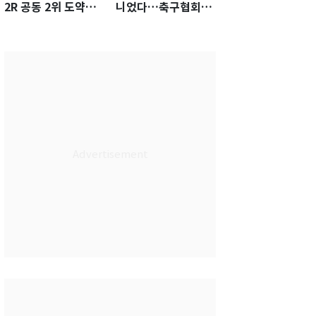
2R 공동 2위 도약…
니었다…축구협회장
통산 최다 21승 신기
출장에 부인 3회 동반
록 도전
'펑펑'