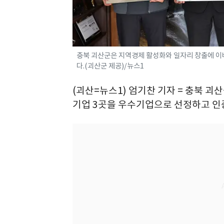
충북 괴산군은 지역경제 활성화와 일자리 창출에 
다.(괴산군 제공)/뉴스1
(괴산=뉴스1) 엄기찬 기자 = 충북 
기업 3곳을 우수기업으로 선정하고 인