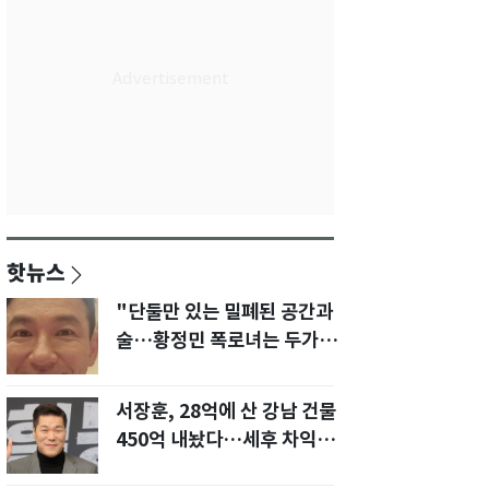
핫뉴스
"단둘만 있는 밀폐된 공간과
술…황정민 폭로녀는 두가지
에 집착했다"
서장훈, 28억에 산 강남 건물
450억 내놨다…세후 차익
280억 '잭팟'