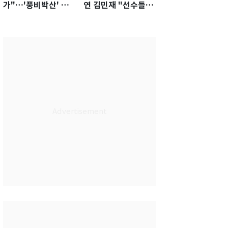
가"…'풍비박산' 축
연 김민재 "선수들도
구협회장 후보 '실종'
못 하기는 했다"