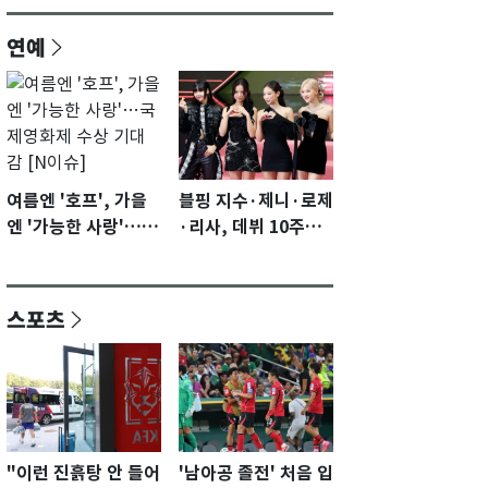
연예
여름엔 '호프', 가을
블핑 지수·제니·로제
엔 '가능한 사랑'…국
·리사, 데뷔 10주년
제영화제 수상 기대
이벤트 '완전체' 참석
감 [N이슈]
확정…기대감 UP
스포츠
"이런 진흙탕 안 들어
'남아공 졸전' 처음 입