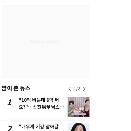
서울
36
℃
부산
34
℃
대구
39
℃
인천
37
℃
광주
37
℃
대전
36
℃
울산
33
℃
강릉
30
℃
많이 본 뉴스
1
/
2
제주
33
℃
"10억 버는데 9억 써
"캐리비안 
1
6
요?"…삼전男♥닉스女
의실에 남자
3:3 단체소개팅 예능 화
요"…경찰 
제
"배우계 기강 잡아달
축구협회, 
2
7