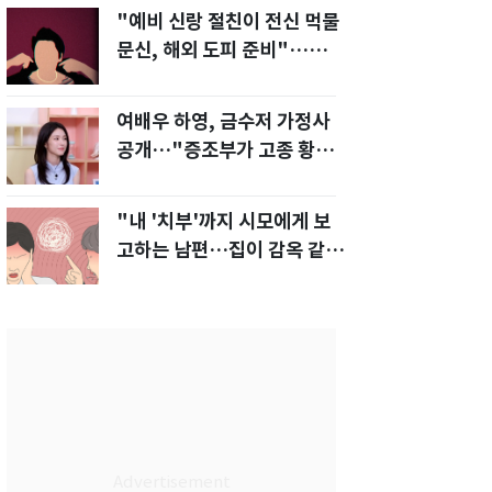
"예비 신랑 절친이 전신 먹물
문신, 해외 도피 준비"…예비
신부 '혼란'
여배우 하영, 금수저 가정사
공개…"증조부가 고종 황제
주치의"
"내 '치부'까지 시모에게 보
고하는 남편…집이 감옥 같
다" 아내 고통