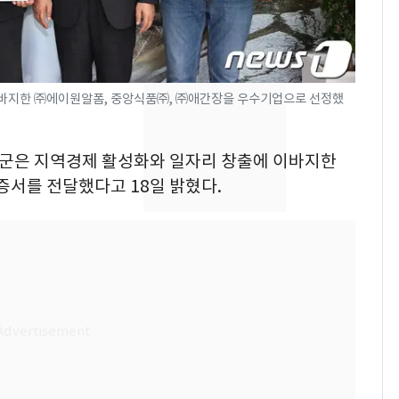
들 10여명 대상 '성 접
대' 의혹…월드컵·올림
픽 예선 등
13호 태풍 '돌핀' 日오
8
키나와·가고시마현 접
이바지한 ㈜에이원알폼, 중앙식품㈜, ㈜애간장을 우수기업으로 선정했
근…26만명 대피령
전남광주 화정역 인근서
9
괴산군은 지역경제 활성화와 일자리 창출에 이바지한
교통사고로 40대 심정
증서를 전달했다고 18일 밝혔다.
지…6명 부상
美 상원 클래리티법 처
10
리 난항…민주당 "윤리
·AML 보완 우선"