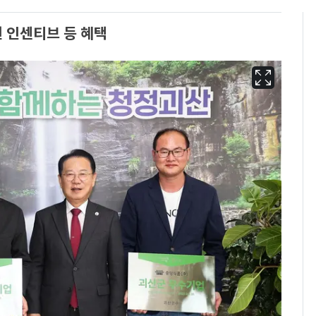
 인센티브 등 혜택
"캐리비안 베이 여자 탈
6
의실에 남자가 있어
요"…경찰 수사
축구협회, 외국인 심판
7