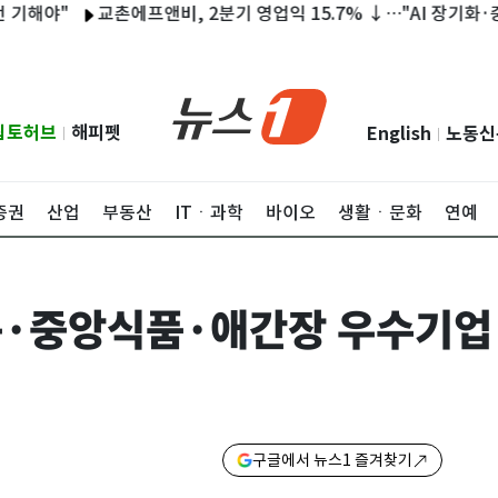
"
교촌에프앤비, 2분기 영업익 15.7% ↓…"AI 장기화·중동 여파
립토허브
해피펫
English
노동신
|
|
증권
산업
부동산
ITㆍ과학
바이오
생활ㆍ문화
연예
폼·중앙식품·애간장 우수기업
구글에서 뉴스1 즐겨찾기