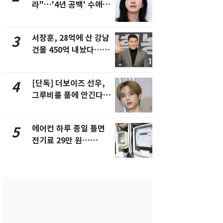
라"…'4년 공백' 수애,
들 10여명 대
SNS 오픈·프로필 공개
대' 의혹…
화제
픽 예선 등
서장훈, 28억에 산 강남
13호 태풍 '
3
8
건물 450억 내놨다…세
키나와·가고
후 차익 280억 '잭팟'
근…26만명
[단독] 더보이즈 선우,
전남광주 화
4
9
그루비룸 품에 안긴다…
교통사고로 
앳에어리어와 전속계약
지…6명 부
에어컨 하루 종일 틀면
美 상원 클
5
10
전기료 29만 원…
리 난항…민
450kWh 넘으면 '요금
·AML 보완
폭탄'