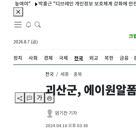
 높여야"
박홍근 "디브레인 개인정보 보호체계 강화에 만전 기해야
크
2026.8.7 (금)
전국
정치
사회
경제
국제
외교
북한
금융ㆍ
전국
세종ㆍ충북
괴산군, 에이원알
가
엄기찬 기자
2024.04.18 오후 03:38