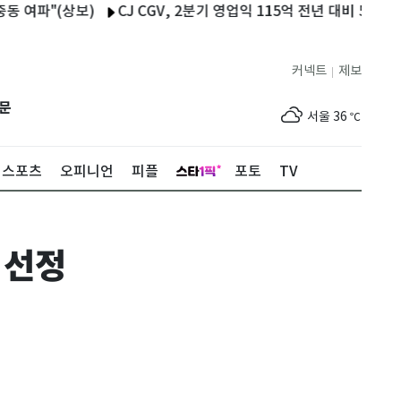
"(상보)
CJ CGV, 2분기 영업익 115억 전년 대비 568% 점프(1
커넥트
제보
|
제주
33
℃
문
서울
36
℃
부산
34
℃
스포츠
오피니언
피플
포토
TV
대구
39
℃
인천
37
℃
 선정
광주
37
℃
대전
36
℃
울산
33
℃
강릉
30
℃
제주
33
℃