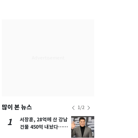
서울
24
℃
부산
28
℃
대구
27
℃
인천
27
℃
광주
28
℃
대전
28
℃
울산
27
℃
강릉
20
℃
제주
29
℃
많이 본 뉴스
1
/
2
서장훈, 28억에 산 강남
13호 태풍 '
1
6
건물 450억 내놨다…세
키나와·가고
후 차익 280억 '잭팟'
근…26만명