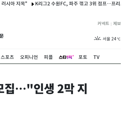
 지목"
K리그2 수원FC, 파주 꺾고 3위 점프…프리조 시즌 11호 
커넥트
제보
|
제주
29
℃
문
서울
24
℃
부산
28
℃
스포츠
오피니언
피플
포토
TV
대구
27
℃
인천
27
℃
모집…"인생 2막 지
광주
28
℃
대전
28
℃
울산
27
℃
강릉
20
℃
제주
29
℃