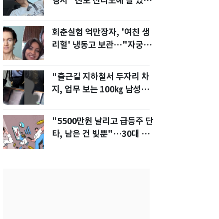
행서 "친모 전라도에 잘 있
어"…유튜브서 언급
회춘실험 억만장자, '여친 생
리혈' 냉동고 보관…"자궁 내
부 궁금해"
"출근길 지하철서 두자리 차
지, 업무 보는 100㎏ 남성…
부딪히면 신경질"
"5500만원 날리고 급등주 단
타, 남은 건 빚뿐"…30대 여
성 파혼 위기