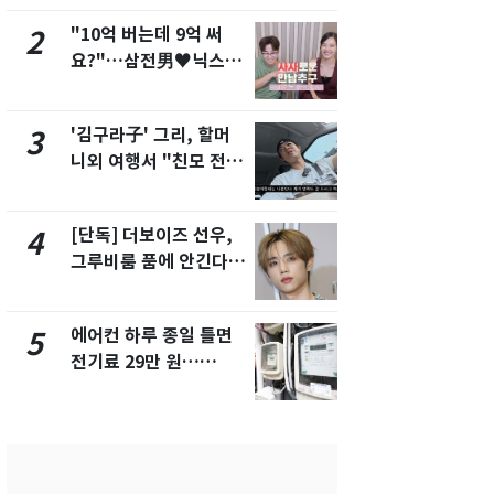
"10억 버는데 9억 써
낮 최고 37
2
7
요?"…삼전男♥닉스女
속…전국 곳곳
3:3 단체소개팅 예능 화
날씨]
제
'김구라子' 그리, 할머
[단독] 경찰,
3
8
니외 여행서 "친모 전라
제작사 회장
도에 잘 있어"…유튜브
시장법 위반
서 언급
[단독] 더보이즈 선우,
[단독]중수
4
9
그루비룸 품에 안긴다…
수사관 경력
앳에어리어와 전속계약
진…법무사·
택' 유지
에어컨 하루 종일 틀면
'심판 성접대
5
10
전기료 29만 원…
었다…축구
450kWh 넘으면 '요금
에 부인 3회 
폭탄'