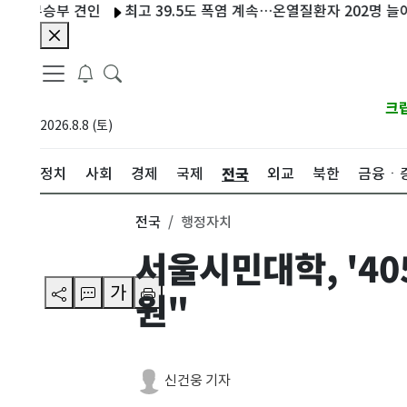
무승부 견인
최고 39.5도 폭염 계속…온열질환자 202명 늘어 누적 
크
2026.8.8 (토)
전국
정치
사회
경제
국제
외교
북한
금융ㆍ
전국
행정자치
서울시민대학, '4
가
원"
신건웅 기자