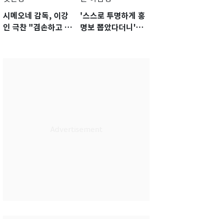
시메오네 감독, 이강
'스스로 투명하게 홍
인 극찬 "겸손하고 노
명보 뽑았다더니'…2
력하는 선수…좋은
년 만에 말 바꾼 이임
첫인상"
생