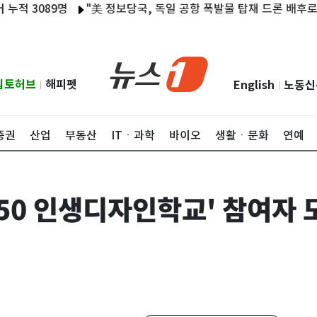
3089명
"美 정보당국, 독일 공항 폭발물 탑재 드론 배후로 러시아
립토허브
해피펫
English
노동신
|
|
증권
산업
부동산
ITㆍ과학
바이오
생활ㆍ문화
연예
050 인생디자인학교' 참여자 