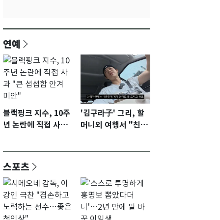
연예
블랙핑크 지수, 10주
'김구라子' 그리, 할
년 논란에 직접 사과
머니외 여행서 "친모
"큰 섭섭함 안겨 미
전라도에 잘 있어"…
안"
유튜브서 언급
스포츠