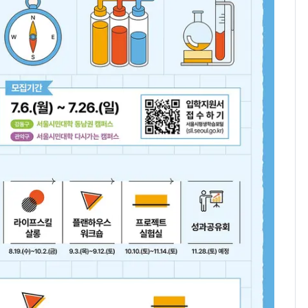
낮 최고 37도 폭염 계
7
속…전국 곳곳 비 [오늘
날씨]
[단독] 경찰, '김부장'
8
제작사 회장 수사…자본
시장법 위반 의혹
[단독]중수청 가는 검찰
9
수사관 경력 합산 추
진…법무사·집행관 '혜
택' 유지
'심판 성접대'가 끝 아니
10
었다…축구협회장 출장
에 부인 3회 동반 '펑펑'