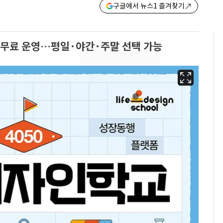
구글에서 뉴스1 즐겨찾기
 무료 운영…평일·야간·주말 선택 가능
13호 태풍 '돌핀' 日오
6
키나와·가고시마현 접
근…26만명 대피령