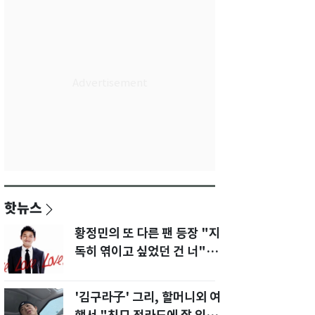
핫뉴스
황정민의 또 다른 팬 등장 "지
독히 엮이고 싶었던 건 너" 폭
로녀 직격
'김구라子' 그리, 할머니외 여