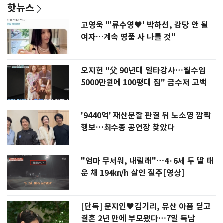
핫뉴스
고영욱 "'류수영♥' 박하선, 감당 안 될
여자…계속 명품 사 나를 것"
오지헌 "父 90년대 일타강사…월수입
5000만원에 100평대 집" 금수저 고백
'9440억' 재산분할 판결 뒤 노소영 깜짝
행보…최수종 공연장 찾았다
"엄마 무서워, 내릴래"…4·6세 두 딸 태
운 채 194㎞/h 살인 질주[영상]
[단독] 문지인♥김기리, 유산 아픔 딛고
결혼 2년 만에 부모됐다…7일 득남