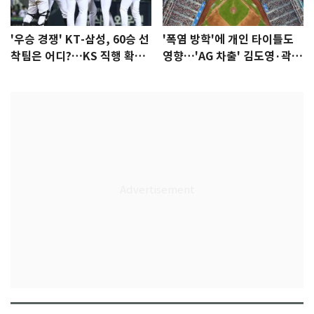
'우승 경쟁' KT-삼성, 60승 선
'폭염 방학'에 개인 타이틀도
착팀은 어디?…KS 직행 확률
영향…'AG 차출' 김도영·곽빈
77.8%
울상