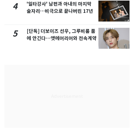
'일타강사' 남편과 아내의 마지막
4
술자리…비극으로 끝나버린 17년
[단독] 더보이즈 선우, 그루비룸 품
5
에 안긴다…앳에어리어와 전속계약