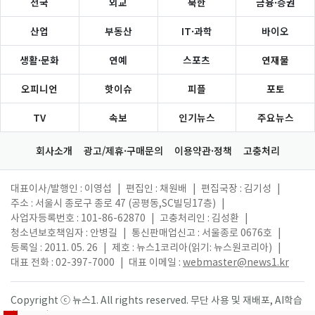
전국
외교
북한
금융·증권
산업
부동산
IT·과학
바이오
생활·문화
연예
스포츠
연재물
오피니언
핫이슈
피플
포토
TV
속보
인기뉴스
주요뉴스
회사소개
광고/제휴·구매문의
이용약관·정책
고충처리
대표이사/발행인 : 이영섭
|
편집인 : 채원배
|
편집국장 : 김기성
|
주소 : 서울시 종로구 종로 47 (공평동,SC빌딩17층)
|
사업자등록번호 : 101-86-62870
|
고충처리인 : 김성환
|
청소년보호책임자 : 안병길
|
통신판매업신고 : 서울종로 0676호
|
등록일 : 2011. 05. 26
|
제호 : 뉴스1코리아(읽기: 뉴스원코리아)
|
대표 전화 : 02-397-7000
|
대표 이메일 :
webmaster@news1.kr
Copyright ⓒ 뉴스1. All rights reserved. 무단 사용 및 재배포, AI학습