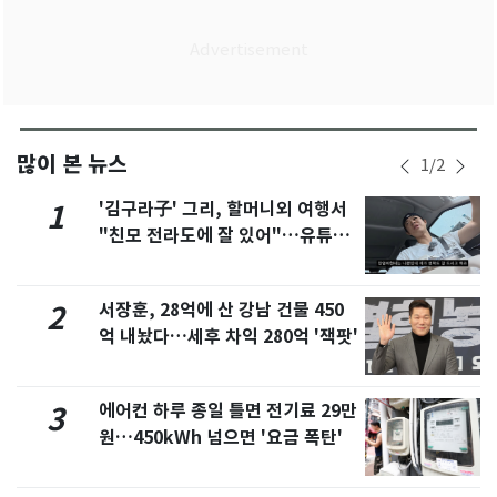
많이 본 뉴스
1
/
2
'김구라子' 그리, 할머니외 여행서
1
"친모 전라도에 잘 있어"…유튜브
서 언급
서장훈, 28억에 산 강남 건물 450
2
억 내놨다…세후 차익 280억 '잭팟'
에어컨 하루 종일 틀면 전기료 29만
3
원…450kWh 넘으면 '요금 폭탄'