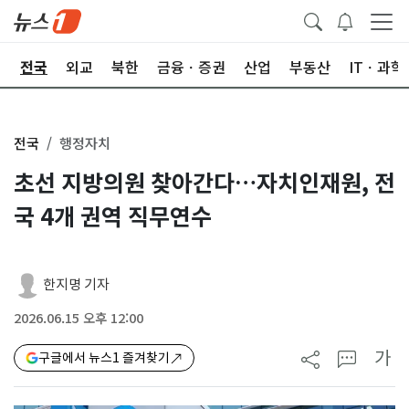
제
전국
외교
북한
금융ㆍ증권
산업
부동산
ITㆍ과학
전국
행정자치
초선 지방의원 찾아간다…자치인재원, 전
국 4개 권역 직무연수
한지명 기자
2026.06.15 오후 12:00
가
구글에서 뉴스1 즐겨찾기