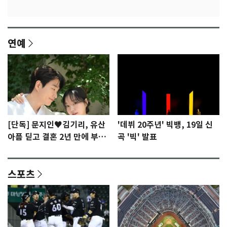
연예
[단독] 문지인♥김기리, 유산
'데뷔 20주년' 빅뱅, 19일 신
아픔 딛고 결혼 2년 만에 부모
곡 '빅' 발표
됐다…7일 득남
스포츠