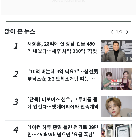
많이 본 뉴스
1
/
2
서장훈, 28억에 산 강남 건물 450
1
억 내놨다…세후 차익 280억 '잭팟'
"10억 버는데 9억 써요?"…삼전男
2
♥닉스女 3:3 단체소개팅 예능 화
제
[단독] 더보이즈 선우, 그루비룸 품
3
에 안긴다…앳에어리어와 전속계약
에어컨 하루 종일 틀면 전기료 29만
4
원…450kWh 넘으면 '요금 폭탄'