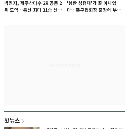
박민지, 제주삼다수 2R 공동 2
'심판 성접대'가 끝 아니었
위 도약…통산 최다 21승 신기
다…축구협회장 출장에 부인
록 도전
3회 동반 '펑펑'
핫뉴스