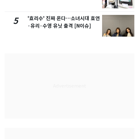
'효리수' 진짜 온다…소녀시대 효연
5
·유리·수영 유닛 출격 [N이슈]