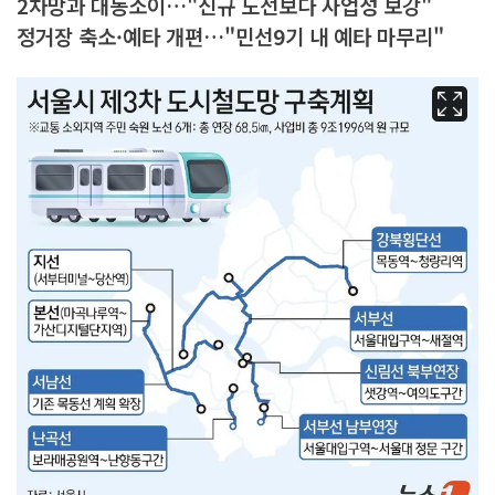
2차망과 대동소이…"신규 노선보다 사업성 보강"
정거장 축소·예타 개편…"민선9기 내 예타 마무리"