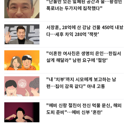
"단둘만 있는 밀폐된 공간과 술…황정민
폭로녀는 두가지에 집착했다"
서장훈, 28억에 산 강남 건물 450억 내놨
다…세후 차익 280억 '잭팟'
"이혼한 여사친은 생명의 은인…한집서
살게 해달라" 남편 요구에 '절망'
"내 '치부'까지 시모에게 보고하는 남
편…집이 감옥 같다" 아내 고통
"예비 신랑 절친이 전신 먹물 문신, 해외
도피 준비"…예비 신부 '혼란'