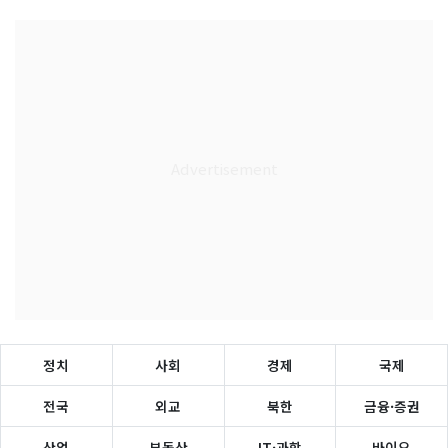
정치
사회
경제
국제
전국
외교
북한
금융·증권
산업
부동산
IT·과학
바이오