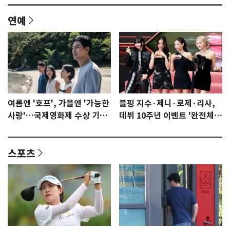
연예
여름엔 '호프', 가을엔 '가능한
블핑 지수·제니·로제·리사,
사랑'…국제영화제 수상 기대
데뷔 10주년 이벤트 '완전체'
감 [N이슈]
참석 확정…기대감 UP
스포츠