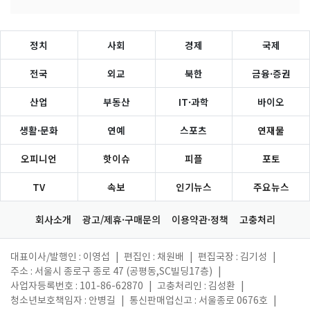
정치
사회
경제
국제
전국
외교
북한
금융·증권
산업
부동산
IT·과학
바이오
생활·문화
연예
스포츠
연재물
오피니언
핫이슈
피플
포토
TV
속보
인기뉴스
주요뉴스
회사소개
광고/제휴·구매문의
이용약관·정책
고충처리
대표이사/발행인 : 이영섭
|
편집인 : 채원배
|
편집국장 : 김기성
|
주소 : 서울시 종로구 종로 47 (공평동,SC빌딩17층)
|
사업자등록번호 : 101-86-62870
|
고충처리인 : 김성환
|
청소년보호책임자 : 안병길
|
통신판매업신고 : 서울종로 0676호
|