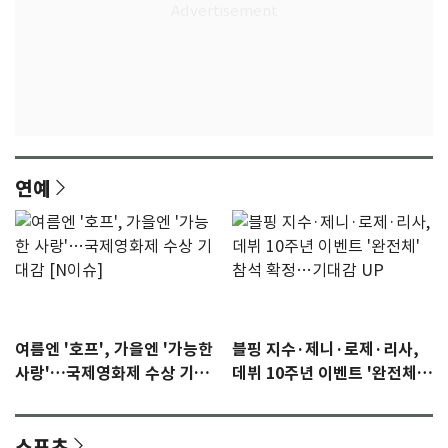
연예
여름엔 '호프', 가을엔 '가능한
블핑 지수·제니·로제·리사,
사랑'…국제영화제 수상 기대
데뷔 10주년 이벤트 '완전체'
감 [N이슈]
참석 확정…기대감 UP
스포츠