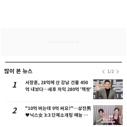
많이 본 뉴스
1
/
2
서장훈, 28억에 산 강남 건물 450
1
억 내놨다…세후 차익 280억 '잭팟'
"10억 버는데 9억 써요?"…삼전男
2
♥닉스女 3:3 단체소개팅 예능 화
제