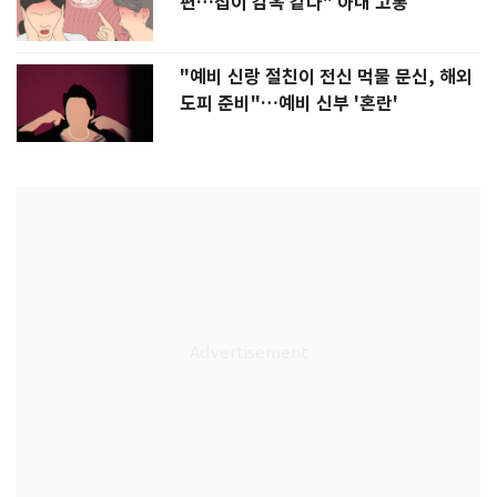
편…집이 감옥 같다" 아내 고통
"예비 신랑 절친이 전신 먹물 문신, 해외
도피 준비"…예비 신부 '혼란'