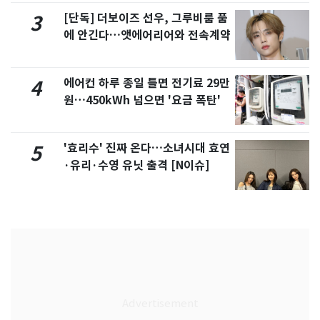
[단독] 더보이즈 선우, 그루비룸 품
3
에 안긴다…앳에어리어와 전속계약
에어컨 하루 종일 틀면 전기료 29만
4
원…450kWh 넘으면 '요금 폭탄'
'효리수' 진짜 온다…소녀시대 효연
5
·유리·수영 유닛 출격 [N이슈]