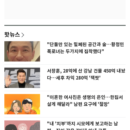
핫뉴스
"단둘만 있는 밀폐된 공간과 술…황정민
폭로녀는 두가지에 집착했다"
서장훈, 28억에 산 강남 건물 450억 내놨
다…세후 차익 280억 '잭팟'
"이혼한 여사친은 생명의 은인…한집서
살게 해달라" 남편 요구에 '절망'
"내 '치부'까지 시모에게 보고하는 남