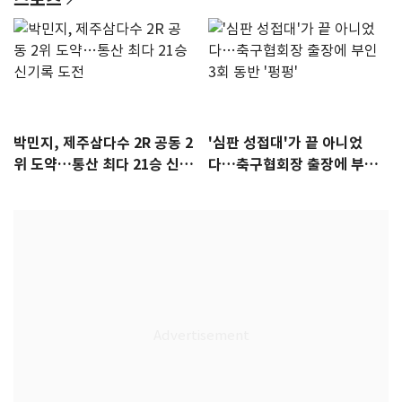
박민지, 제주삼다수 2R 공동 2
'심판 성접대'가 끝 아니었
위 도약…통산 최다 21승 신기
다…축구협회장 출장에 부인
록 도전
3회 동반 '펑펑'