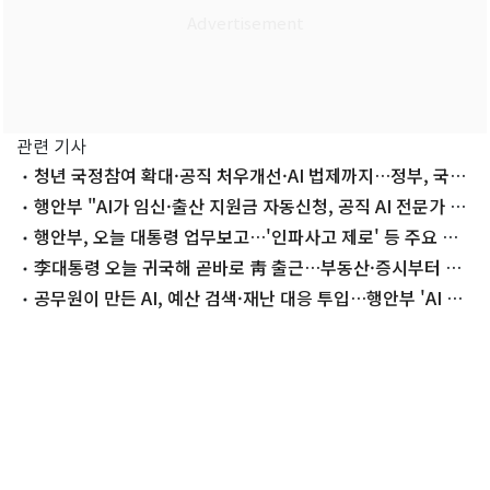
관련 기사
청년 국정참여 확대·공직 처우개선·AI 법제까지…정부, 국민
체감 개혁추진
행안부 "AI가 임신·출산 지원금 자동신청, 공직 AI 전문가 2
만명 양성"
행안부, 오늘 대통령 업무보고…'인파사고 제로' 등 주요 성
과 점검
李대통령 오늘 귀국해 곧바로 靑 출근…부동산·증시부터 살
핀다
공무원이 만든 AI, 예산 검색·재난 대응 투입…행안부 'AI 정
부 실험실'