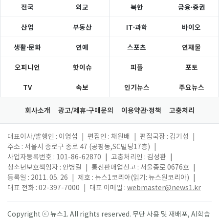
전국
외교
북한
금융·증권
산업
부동산
IT·과학
바이오
생활·문화
연예
스포츠
연재물
오피니언
핫이슈
피플
포토
TV
속보
인기뉴스
주요뉴스
회사소개
광고/제휴·구매문의
이용약관·정책
고충처리
대표이사/발행인 : 이영섭
|
편집인 : 채원배
|
편집국장 : 김기성
|
주소 : 서울시 종로구 종로 47 (공평동,SC빌딩17층)
|
사업자등록번호 : 101-86-62870
|
고충처리인 : 김성환
|
청소년보호책임자 : 안병길
|
통신판매업신고 : 서울종로 0676호
|
등록일 : 2011. 05. 26
|
제호 : 뉴스1코리아(읽기: 뉴스원코리아)
|
대표 전화 : 02-397-7000
|
대표 이메일 :
webmaster@news1.kr
Copyright ⓒ 뉴스1. All rights reserved. 무단 사용 및 재배포, AI학습