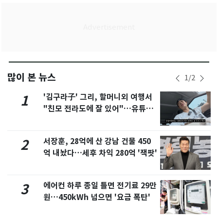
많이 본 뉴스
1
/
2
'김구라子' 그리, 할머니외 여행서
1
"친모 전라도에 잘 있어"…유튜브
서 언급
서장훈, 28억에 산 강남 건물 450
2
억 내놨다…세후 차익 280억 '잭팟'
에어컨 하루 종일 틀면 전기료 29만
3
원…450kWh 넘으면 '요금 폭탄'