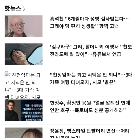
핫뉴스
홍석천 "6개월마다 성병 검사받는다…
그래야 맘 편히 성생활" 깜짝 고백
'김구라子' 그리, 할머니외 여행서 "친모
전라도에 잘 있어"…유튜브서 언급
"친정엄마는 되고 시댁은 안 되냐"…3대
가족 여행 다녀오자, 시모 '발끈'
한정수, 황정민 응원 "얼굴 알려진 연예
인만 호구…폭로녀도 신분 공개해라"
장윤정, 뱅스타일 단발머리 변신…어려