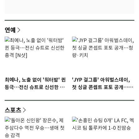
연예
최예나, 노출 없이 '워터밤' 퀸
'JYP 걸그룹' 아워벌스데이,
등극…전신 슈트로 신선한 충
첫 싱글 콘셉트 포토 공개…청
격 [N샷]
량·키치
스포츠