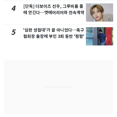
[단독] 더보이즈 선우, 그루비룸 품
4
에 안긴다…앳에어리어와 전속계약
'심판 성접대'가 끝 아니었다…축구
5
협회장 출장에 부인 3회 동반 '펑펑'