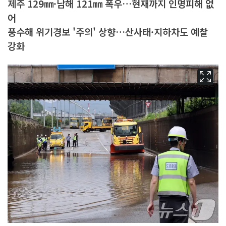
제주 129㎜·남해 121㎜ 폭우…현재까지 인명피해 없
어
풍수해 위기경보 '주의' 상향…산사태·지하차도 예찰
강화