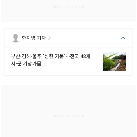
한지명 기자
부산·김해·울주 '심한 가뭄'…전국 48개
시·군 기상가뭄