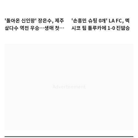
'돌아온 신인왕' 장은수, 제주
'손흥민 슈팅 0개' LA FC, 멕
삼다수 역전 우승…생애 첫승
시코 팀 톨루카에 1-0 진땀승
감격