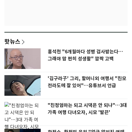
핫뉴스
홍석천 "6개월마다 성병 검사받는다…
그래야 맘 편히 성생활" 깜짝 고백
'김구라子' 그리, 할머니외 여행서 "친모
전라도에 잘 있어"…유튜브서 언급
"친정엄마는 되고 시댁은 안 되냐"…3대
가족 여행 다녀오자, 시모 '발끈'