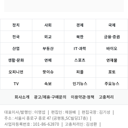
정치
사회
경제
국제
전국
외교
북한
금융·증권
산업
부동산
IT·과학
바이오
생활·문화
연예
스포츠
연재물
오피니언
핫이슈
피플
포토
TV
속보
인기뉴스
주요뉴스
회사소개
광고/제휴·구매문의
이용약관·정책
고충처리
대표이사/발행인 : 이영섭
|
편집인 : 채원배
|
편집국장 : 김기성
|
주소 : 서울시 종로구 종로 47 (공평동,SC빌딩17층)
|
사업자등록번호 : 101-86-62870
|
고충처리인 : 김성환
|