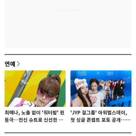
연예
최예나, 노출 없이 '워터밤' 퀸
'JYP 걸그룹' 아워벌스데이,
등극…전신 슈트로 신선한 충
첫 싱글 콘셉트 포토 공개…청
격 [N샷]
량·키치