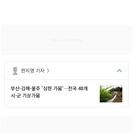
한지명 기자
부산·김해·울주 '심한 가뭄'…전국 48개
시·군 기상가뭄