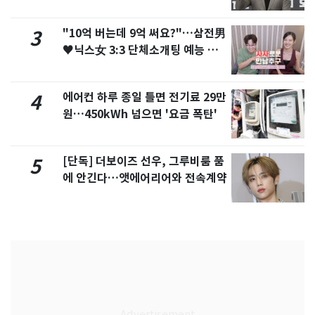
"10억 버는데 9억 써요?"…삼전男
3
♥닉스女 3:3 단체소개팅 예능 화
제
에어컨 하루 종일 틀면 전기료 29만
4
원…450kWh 넘으면 '요금 폭탄'
[단독] 더보이즈 선우, 그루비룸 품
5
에 안긴다…앳에어리어와 전속계약