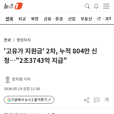
제
전국
외교
북한
금융ㆍ증권
산업
부동산
ITㆍ과학
전국
행정자치
'고유가 지원금' 2차, 누적 804만 신
청…"2조3743억 지급"
한지명 기자
2026.05.19 오전 11:00
가
구글에서 뉴스1 즐겨찾기