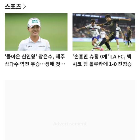
스포츠
'돌아온 신인왕' 장은수, 제주
'손흥민 슈팅 0개' LA FC, 멕
삼다수 역전 우승…생애 첫승
시코 팀 톨루카에 1-0 진땀승
감격