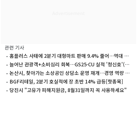
관련 기사
홈플러스 사태에 2분기 대형마트 판매 9.4% 줄어…역대 최
대폭 감소
늘어난 관광객+소비심리 회복…GS25·CU 실적 '청신호'(종
합)
논산시, 찾아가는 소상공인 상담소 운영 재개…경영 역량 강
화
BGF리테일, 2분기 호실적에 장 초반 14% 급등[핫종목]
당진시 "고유가 피해지원금, 8월31일까지 꼭 사용하세요"