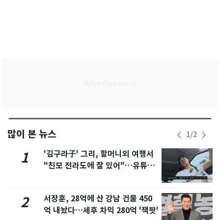
많이 본 뉴스
1
/
2
'김구라子' 그리, 할머니외 여행서
1
"친모 전라도에 잘 있어"…유튜브
서 언급
서장훈, 28억에 산 강남 건물 450
2
억 내놨다…세후 차익 280억 '잭팟'