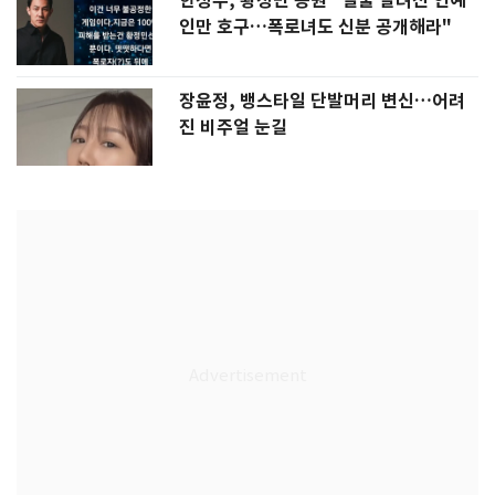
한정수, 황정민 응원 "얼굴 알려진 연예
인만 호구…폭로녀도 신분 공개해라"
장윤정, 뱅스타일 단발머리 변신…어려
진 비주얼 눈길