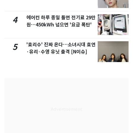
에어컨 하루 종일 틀면 전기료 29만
4
원…450kWh 넘으면 '요금 폭탄'
'효리수' 진짜 온다…소녀시대 효연
5
·유리·수영 유닛 출격 [N이슈]