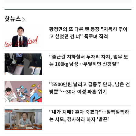
핫뉴스
황정민의 또 다른 팬 등장 "지독히 엮이
고 싶었던 건 너" 폭로녀 직격
"출근길 지하철서 두자리 차지, 업무 보
는 100㎏ 남성…부딪히면 신경질"
"5500만원 날리고 급등주 단타, 남은 건
빚뿐"…30대 여성 파혼 위기
"내가 치매? 혼자 죽겠다"…깜빡깜빡하
는 시모, 검사하라 하자 '발끈'