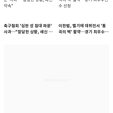
축구협회 '심판 성 접대 파문'
이한범, 벨기에 데뷔전서 '통
사과…"참담한 상황, 쇄신 약
곡의 벽' 활약…경기 최우수선
속"
수 선정