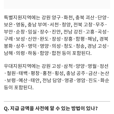
특별지원지역에는 강원 양구·화천, 충북 괴산·단양·
보은·영동, 충남 부여·서천·청양, 전북 고창·무주·
부안·순창·임실·장수·진안, 전남 강진·고흥·곡성·
구례·보성·신안·완도·장성·장흥·함평·해남, 경북
봉화·상주·영덕·영양·의성·청도·청송, 경남 고성·
남해·의령·하동·함양·합천 등이 포함된다.
우대지원지역에는 강원 고성·삼척·양양·영월·정선
·철원·태백·평창·홍천·횡성, 충남 공주·금산·논산
·보령·예산·태안, 전남 담양·영광·영암·진도·화순
등이 포함된다.
Q. 지급 금액을 사전에 알 수 있는 방법이 있나?