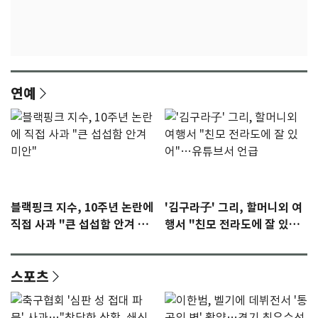
연예
블랙핑크 지수, 10주년 논란에
'김구라子' 그리, 할머니외 여
직접 사과 "큰 섭섭함 안겨 미
행서 "친모 전라도에 잘 있
안"
어"…유튜브서 언급
스포츠