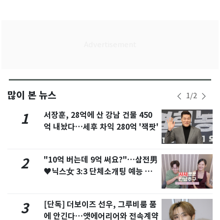
많이 본 뉴스
1
/
2
서장훈, 28억에 산 강남 건물 450
1
억 내놨다…세후 차익 280억 '잭팟'
"10억 버는데 9억 써요?"…삼전男
2
♥닉스女 3:3 단체소개팅 예능 화
제
[단독] 더보이즈 선우, 그루비룸 품
3
에 안긴다…앳에어리어와 전속계약