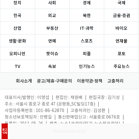
정치
사회
경제
국제
전국
외교
북한
금융·증권
산업
부동산
IT·과학
바이오
생활·문화
연예
스포츠
연재물
오피니언
핫이슈
피플
포토
TV
속보
인기뉴스
주요뉴스
회사소개
광고/제휴·구매문의
이용약관·정책
고충처리
대표이사/발행인 : 이영섭
|
편집인 : 채원배
|
편집국장 : 김기성
|
주소 : 서울시 종로구 종로 47 (공평동,SC빌딩17층)
|
사업자등록번호 : 101-86-62870
|
고충처리인 : 김성환
|
청소년보호책임자 : 안병길
|
통신판매업신고 : 서울종로 0676호
|
등록일 : 2011. 05. 26
|
제호 : 뉴스1코리아(읽기: 뉴스원코리아)
|
대표 전화 : 02-397-7000
|
대표 이메일 :
webmaster@news1.kr
광고
삭제