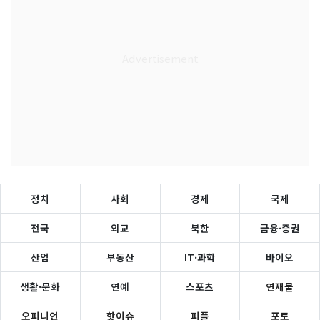
정치
사회
경제
국제
전국
외교
북한
금융·증권
산업
부동산
IT·과학
바이오
생활·문화
연예
스포츠
연재물
오피니언
핫이슈
피플
포토