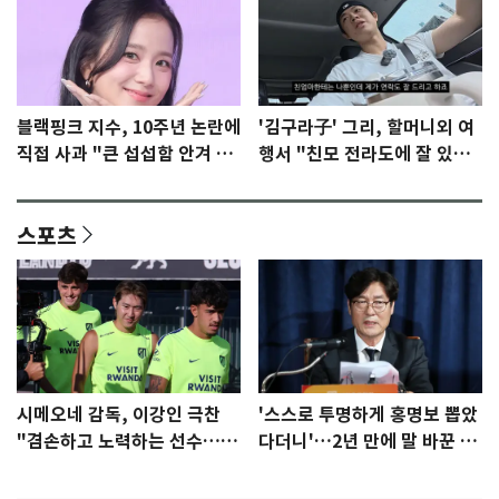
블랙핑크 지수, 10주년 논란에
'김구라子' 그리, 할머니외 여
직접 사과 "큰 섭섭함 안겨 미
행서 "친모 전라도에 잘 있
안"
어"…유튜브서 언급
스포츠
시메오네 감독, 이강인 극찬
'스스로 투명하게 홍명보 뽑았
"겸손하고 노력하는 선수…좋
다더니'…2년 만에 말 바꾼 이
은 첫인상"
임생