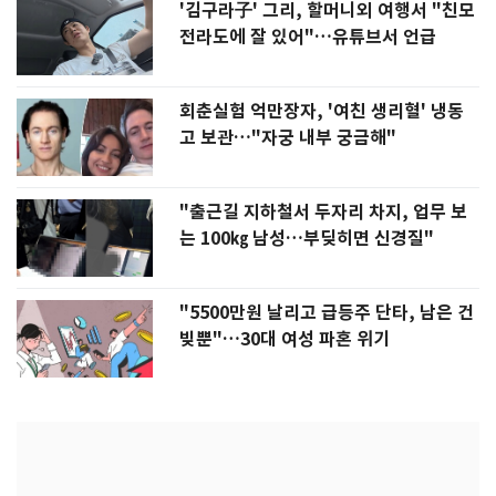
'김구라子' 그리, 할머니외 여행서 "친모
전라도에 잘 있어"…유튜브서 언급
회춘실험 억만장자, '여친 생리혈' 냉동
고 보관…"자궁 내부 궁금해"
"출근길 지하철서 두자리 차지, 업무 보
는 100㎏ 남성…부딪히면 신경질"
"5500만원 날리고 급등주 단타, 남은 건
빚뿐"…30대 여성 파혼 위기