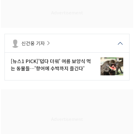
신건웅 기자
[뉴스1 PICK]'덥다 더워' 여름 보양식 먹
는 동물들…'향어에 수박까지 즐긴다'