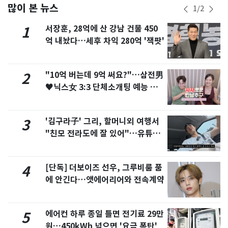
많이 본 뉴스
1
/
2
서장훈, 28억에 산 강남 건물 450
1
억 내놨다…세후 차익 280억 '잭팟'
"10억 버는데 9억 써요?"…삼전男
2
♥닉스女 3:3 단체소개팅 예능 화
제
'김구라子' 그리, 할머니외 여행서
3
"친모 전라도에 잘 있어"…유튜브
서 언급
[단독] 더보이즈 선우, 그루비룸 품
4
에 안긴다…앳에어리어와 전속계약
에어컨 하루 종일 틀면 전기료 29만
5
원…450kWh 넘으면 '요금 폭탄'