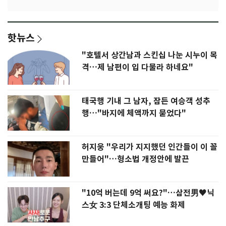
핫뉴스
"호텔서 상간남과 스킨십 나눈 시누이 목
격…제 남편이 입 다물라 하네요"
태국행 기내 그 남자, 잠든 여승객 성추
행…"바지에 체액까지 묻었다"
허지웅 "우리가 지지했던 인간들이 이 꼴
만들어"…형소법 개정안에 발끈
"10억 버는데 9억 써요?"…삼전男♥닉
스女 3:3 단체소개팅 예능 화제