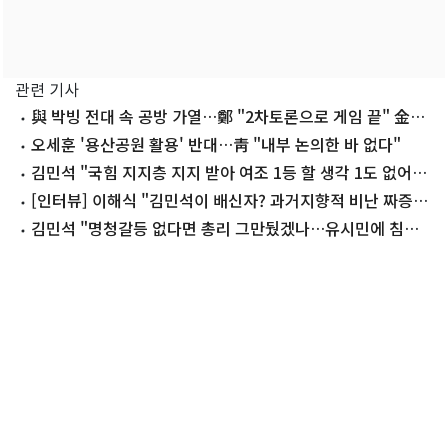
관련 기사
與 박빙 전대 속 공방 가열…鄭 "2차토론으로 게임 끝" 金
"제가 과반"(종합)
오세훈 '용산공원 활용' 반대…靑 "내부 논의한 바 없다"
김민석 "국힘 지지층 지지 받아 여조 1등 할 생각 1도 없어"
(종합)
[인터뷰] 이해식 "김민석이 배신자? 과거지향적 비난 짜증날
지경"
김민석 "명청갈등 없다면 총리 그만뒀겠나…유시민에 침묵
비상식"