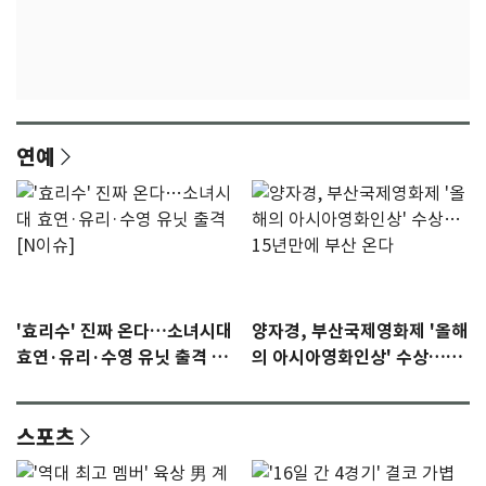
연예
'효리수' 진짜 온다…소녀시대
양자경, 부산국제영화제 '올해
효연·유리·수영 유닛 출격 [N
의 아시아영화인상' 수상…15
이슈]
년만에 부산 온다
스포츠