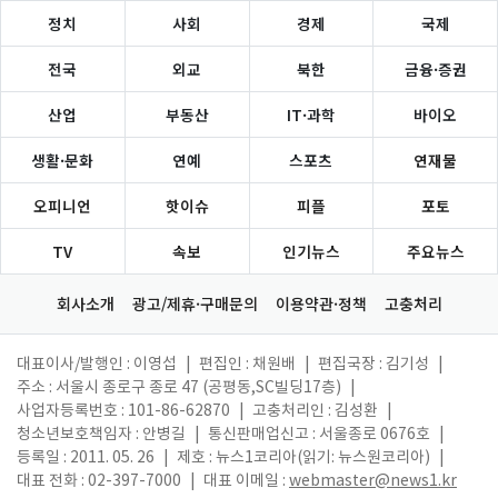
정치
사회
경제
국제
전국
외교
북한
금융·증권
산업
부동산
IT·과학
바이오
생활·문화
연예
스포츠
연재물
오피니언
핫이슈
피플
포토
TV
속보
인기뉴스
주요뉴스
회사소개
광고/제휴·구매문의
이용약관·정책
고충처리
대표이사/발행인 : 이영섭
|
편집인 : 채원배
|
편집국장 : 김기성
|
주소 : 서울시 종로구 종로 47 (공평동,SC빌딩17층)
|
사업자등록번호 : 101-86-62870
|
고충처리인 : 김성환
|
청소년보호책임자 : 안병길
|
통신판매업신고 : 서울종로 0676호
|
등록일 : 2011. 05. 26
|
제호 : 뉴스1코리아(읽기: 뉴스원코리아)
|
대표 전화 : 02-397-7000
|
대표 이메일 :
webmaster@news1.kr