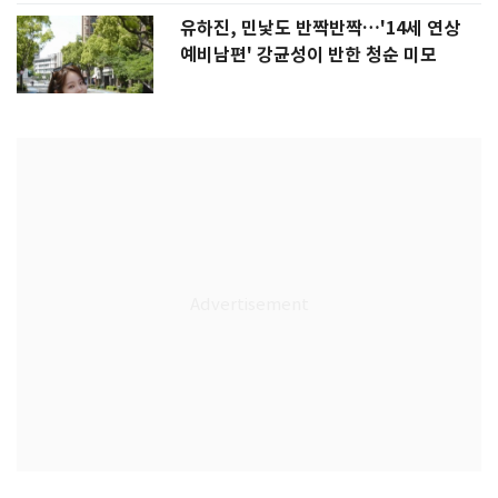
유하진, 민낯도 반짝반짝…'14세 연상
예비남편' 강균성이 반한 청순 미모