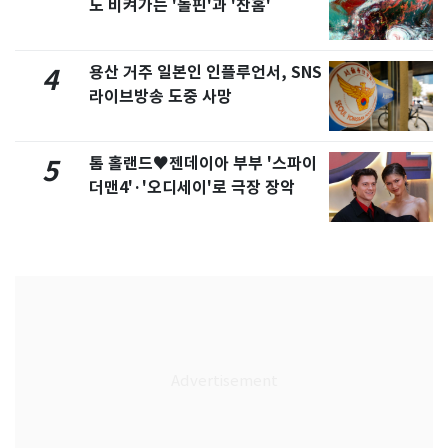
도 비켜가는 '돌핀'과 '찬홈'
용산 거주 일본인 인플루언서, SNS
4
라이브방송 도중 사망
톰 홀랜드♥젠데이아 부부 '스파이
5
더맨4'·'오디세이'로 극장 장악