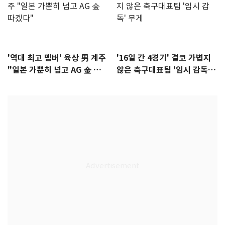
'역대 최고 멤버' 육상 男 계주
'16일 간 4경기' 결코 가볍지
"일본 가뿐히 넘고 AG 金 따겠
않은 축구대표팀 '임시 감독'
다"
무게