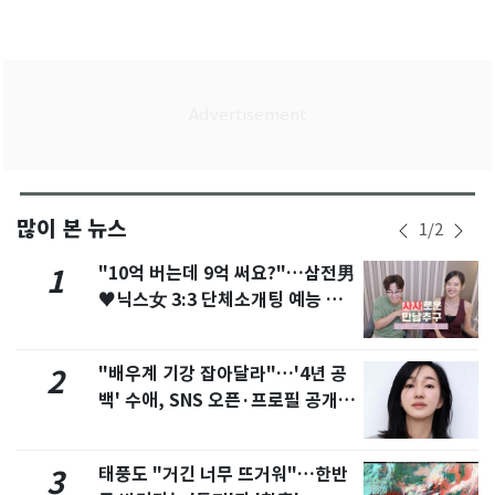
많이 본 뉴스
1
/
2
"10억 버는데 9억 써요?"…삼전男
1
♥닉스女 3:3 단체소개팅 예능 화
제
"배우계 기강 잡아달라"…'4년 공
2
백' 수애, SNS 오픈·프로필 공개
화제
태풍도 "거긴 너무 뜨거워"…한반
3