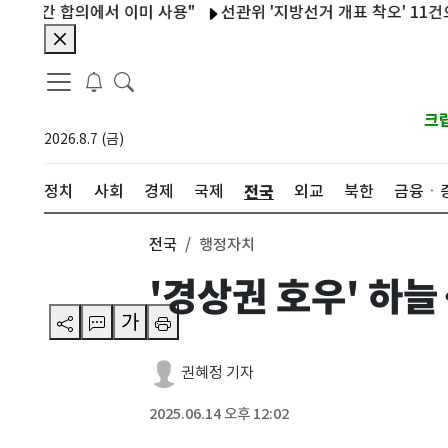
간 합의에서 이미 사용"
선관위 '지방선거 개표 착오' 11건으로 늘
크
2026.8.7 (금)
전국
정치
사회
경제
국제
외교
북한
금융ㆍ
전국
행정자치
'경상권 호우' 하
가
권혜정 기자
2025.06.14 오후 12:02