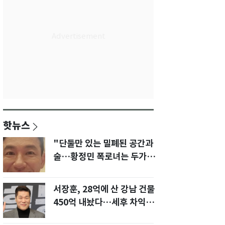
핫뉴스
"단둘만 있는 밀폐된 공간과
술…황정민 폭로녀는 두가지
에 집착했다"
서장훈, 28억에 산 강남 건물
450억 내놨다…세후 차익
280억 '잭팟'