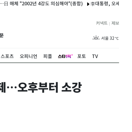
 "2002년 4강도 의심해야"(종합)
李대통령, 오세훈 용산공원 
커넥트
제보
|
제주
28
℃
문
서울
32
℃
부산
28
℃
스포츠
오피니언
피플
포토
TV
대구
32
℃
인천
31
℃
통제…오후부터 소강
광주
31
℃
대전
31
℃
울산
29
℃
강릉
26
℃
제주
28
℃