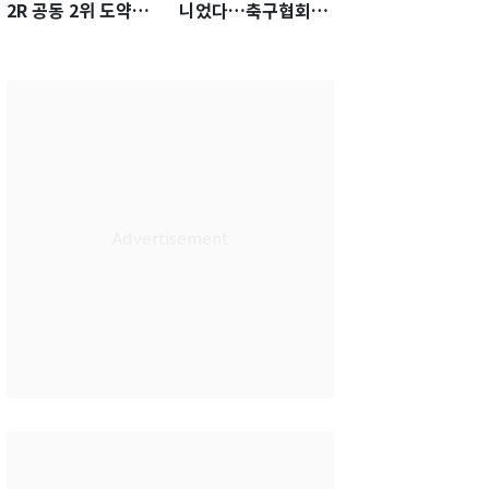
2R 공동 2위 도약…
니었다…축구협회장
통산 최다 21승 신기
출장에 부인 3회 동반
록 도전
'펑펑'