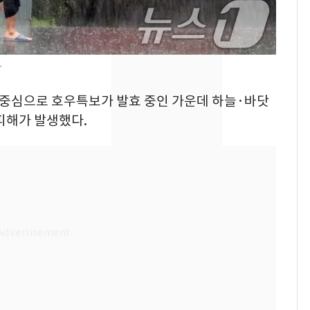
의실에 남자가 있어
요"…경찰 수사
전남광주 화정역 인근서
8
자
교통사고로 40대 심정
지…6명 부상
을 중심으로 호우특보가 발효 중인 가운데 하늘·바닷
[단독]중수청 가는 검찰
9
피해가 발생했다.
수사관 경력 합산 추
진…법무사·집행관 '혜
택' 유지
축구협회, 외국인 심판
10
들 10여명 대상 '성 접
대' 의혹…월드컵·올림
픽 예선 등