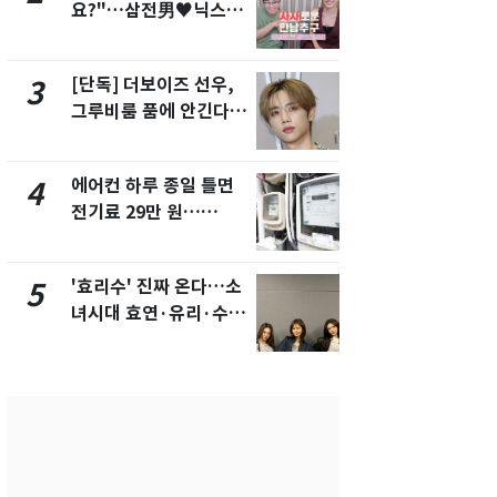
요?"…삼전男♥닉스女
의실에 남자
3:3 단체소개팅 예능 화
요"…경찰 
제
[단독] 더보이즈 선우,
전남광주 화
3
8
그루비룸 품에 안긴다…
교통사고로 
앳에어리어와 전속계약
지…6명 부
에어컨 하루 종일 틀면
[단독]중수
4
9
전기료 29만 원…
수사관 경력
450kWh 넘으면 '요금
진…법무사·
폭탄'
택' 유지
'효리수' 진짜 온다…소
축구협회, 
5
10
녀시대 효연·유리·수영
들 10여명 대
유닛 출격 [N이슈]
대' 의혹…
픽 예선 등