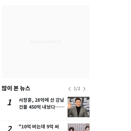
서울
32
℃
부산
28
℃
대구
32
℃
인천
31
℃
광주
31
℃
대전
31
℃
울산
29
℃
강릉
26
℃
많이 본 뉴스
1
/
2
제주
28
℃
서장훈, 28억에 산 강남
13호 태풍 '
1
6
건물 450억 내놨다…세
키나와·가고
후 차익 280억 '잭팟'
근…26만명
"10억 버는데 9억 써
"캐리비안 
2
7