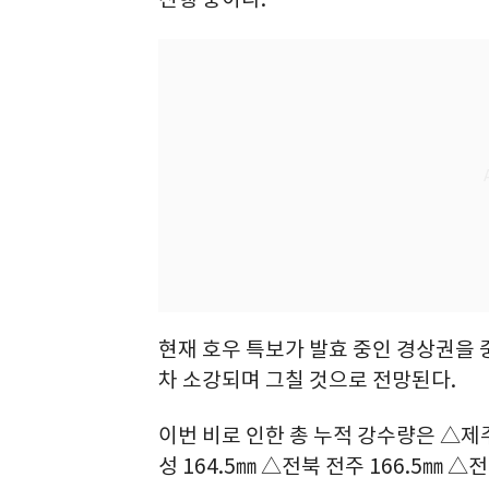
현재 호우 특보가 발효 중인 경상권을 
차 소강되며 그칠 것으로 전망된다.
이번 비로 인한 총 누적 강수량은 △제주 
성 164.5㎜ △전북 전주 166.5㎜ △전