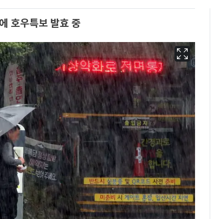
에 호우특보 발효 중
13호 태풍 '돌핀' 日오
6
키나와·가고시마현 접
근…26만명 대피령
"캐리비안 베이 여자 탈
7