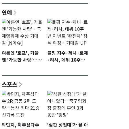
연예
여름엔 '호프', 가을
블핑 지수·제니·로제
엔 '가능한 사랑'…국
·리사, 데뷔 10주년
제영화제 수상 기대
이벤트 '완전체' 참석
감 [N이슈]
확정…기대감 UP
스포츠
박민지, 제주삼다수
'심판 성접대'가 끝 아