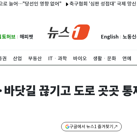
어…"당선인 영향 없어"
축구협회 '심판 성접대' 국제 망신…日 매체
립토허브
해피펫
English
노동신
|
|
증권
산업
부동산
ITㆍ과학
바이오
생활ㆍ문화
연예
늘·바닷길 끊기고 도로 곳곳 
구글에서 뉴스1 즐겨찾기