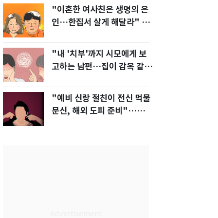
"이혼한 여사친은 생명의 은
인…한집서 살게 해달라" 남
편 요구에 '절망'
"내 '치부'까지 시모에게 보
고하는 남편…집이 감옥 같
다" 아내 고통
"예비 신랑 절친이 전신 먹물
문신, 해외 도피 준비"…예비
신부 '혼란'