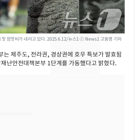
의실에 남자가 있어
요"…경찰 수사
전남광주 화정역 인근서
8
교통사고로 40대 심정
지…6명 부상
 장맛비가 내리고 있다. 2025.6.12/뉴스1 ⓒ News1 고동명 기자
축구협회, 외국인 심판
9
전부는 제주도, 전라권, 경상권에 호우 특보가 발효됨
들 10여명 대상 '성 접
 중앙재난안전대책본부 1단계를 가동했다고 밝혔다.
대' 의혹…월드컵·올림
픽 예선 등
美 상원 클래리티법 처
10
리 난항…민주당 "윤리
·AML 보완 우선"