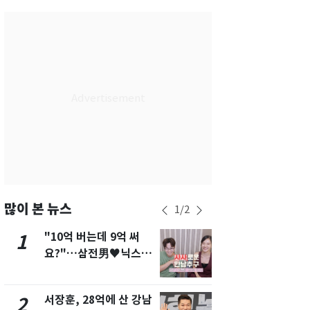
서울
34
℃
부산
31
℃
대구
34
℃
인천
34
℃
광주
35
℃
대전
35
℃
울산
31
℃
강릉
29
℃
많이 본 뉴스
1
/
2
제주
30
℃
"10억 버는데 9억 써
13호 태풍 '
1
6
요?"…삼전男♥닉스女
키나와·가고
3:3 단체소개팅 예능 화
근…26만명
제
서장훈, 28억에 산 강남
"캐리비안 
2
7