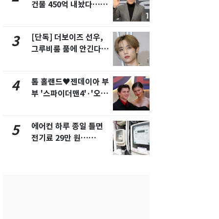
건물 450억 내놨다…세
의실에 남자
후 차익 280억 '잭팟'
요"…경찰 
[단독] 더보이즈 선우,
전남광주 화
3
8
그루비룸 품에 안긴다…
교통사고로 
앳에어리어와 전속계약
지…6명 부
톰 홀랜드♥젠데이아 부
축구협회, 
4
9
부 '스파이더맨4'·'오디
들 10여명 대
세이'로 극장 장악
대' 의혹…
픽 예선 등
에어컨 하루 종일 틀면
美 상원 클
5
10
전기료 29만 원…
리 난항…민
450kWh 넘으면 '요금
·AML 보완
폭탄'