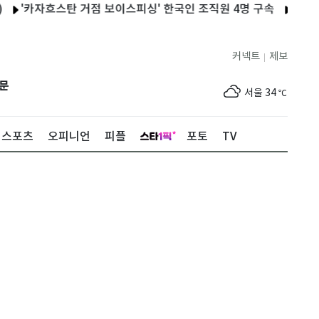
자흐스탄 거점 보이스피싱' 한국인 조직원 4명 구속
춘천 중도에 
커넥트
제보
|
제주
30
℃
문
서울
34
℃
부산
31
℃
스포츠
오피니언
피플
포토
TV
대구
34
℃
인천
34
℃
광주
35
℃
대전
35
℃
울산
31
℃
강릉
29
℃
제주
30
℃