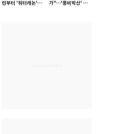
련부터 '워터캐논'까
가"…'풍비박산' 축
지 준비…쉼 없는 K
구협회장 후보 '실종'
리그