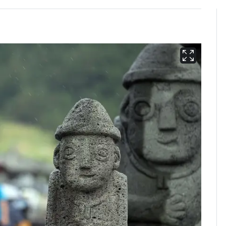
13호 태풍 '돌핀' 日오
6
키나와·가고시마현 접
근…26만명 대피령
"캐리비안 베이 여자 탈
7