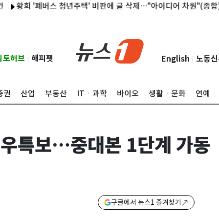
희 '폐버스 청년주택' 비판에 글 삭제…"아이디어 차원"(종합)
'카
립토허브
해피펫
English
노동신
|
|
증권
산업
부동산
ITㆍ과학
바이오
생활ㆍ문화
연예
호우특보…중대본 1단계 가동
구글에서 뉴스1 즐겨찾기