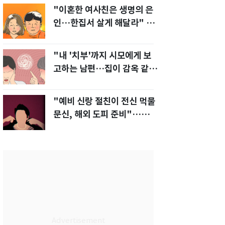
"이혼한 여사친은 생명의 은
인…한집서 살게 해달라" 남
편 요구에 '절망'
"내 '치부'까지 시모에게 보
고하는 남편…집이 감옥 같
다" 아내 고통
"예비 신랑 절친이 전신 먹물
문신, 해외 도피 준비"…예비
신부 '혼란'