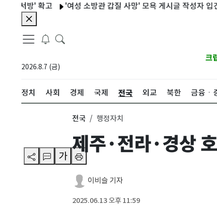
방' 확고
'여성 소방관 갑질 사망' 모욕 게시글 작성자 입건
황
크
2026.8.7 (금)
전국
정치
사회
경제
국제
외교
북한
금융ㆍ
전국
행정자치
제주·전라·경상 
가
이비슬 기자
2025.06.13 오후 11:59