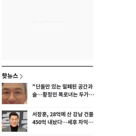
핫뉴스
"단둘만 있는 밀폐된 공간과
술…황정민 폭로녀는 두가지
에 집착했다"
서장훈, 28억에 산 강남 건물
450억 내놨다…세후 차익
280억 '잭팟'