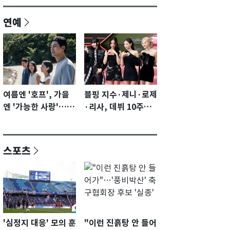
연예
여름엔 '호프', 가을
블핑 지수·제니·로제
엔 '가능한 사랑'…국
·리사, 데뷔 10주년
제영화제 수상 기대
이벤트 '완전체' 참석
감 [N이슈]
확정…기대감 UP
스포츠
'심정지 대응' 모의 훈
"이런 진흙탕 안 들어